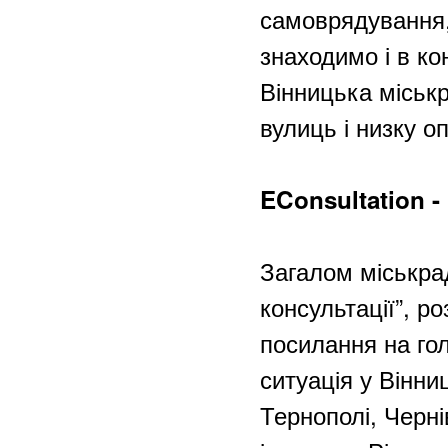
самоврядування,
знаходимо і в ко
Вінницька міськ
вулиць і низку о
EConsultation 
Загалом міськра
консультації”, р
посилання на го
ситуація у Вінни
Тернополі, Черн