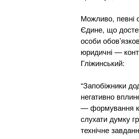
Можливо, певні 
Єдине, що достем
особи обов’язков
юридичні — конта
Гліжинський:
“Запобіжники до
негативно вплине
— формування ку
слухати думку г
технічне завданн