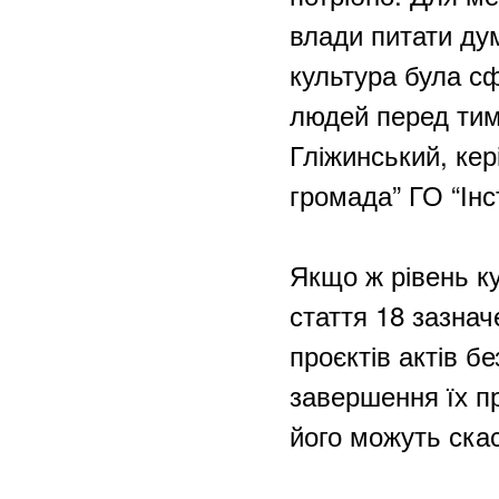
влади питати ду
культура була с
людей перед тим
Гліжинський, кер
громада” ГО “Інс
Якщо ж рівень ку
стаття 18 зазнач
проєктів актів б
завершення їх п
його можуть ска