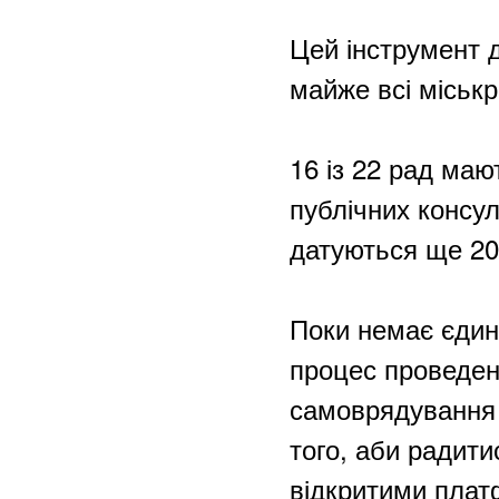
Цей інструмент 
майже всі міськ
16 із 22 рад ма
публічних консул
датуються ще 2
Поки немає єдин
процес проведенн
самоврядування
того, аби радит
відкритими плат