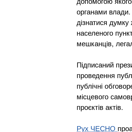
допомогою якого
органами влади.
дізнатися думку
населеного пунк
мешканців, лега
Підписаний през
проведення публі
публічні обговор
місцевого самов
проєктів актів.
Рух ЧЕСНО
проа