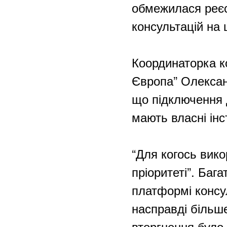
обмежилася реєс
консультацій на 
Координаторка к
Європа” Олексан
що підключення 
мають власні інс
“Для когось вико
пріоритеті”. Баг
платформі консул
насправді більш
вторгнення було 