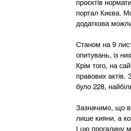
проєктів нормат
портал Києва. М
додаткова можли
Станом на 9 лис
опитувань, із ни
Крім того, на са
правових актів. 
було 228, найбі
Зазначимо, що вз
лише кияни, а ко
І цю прогалину 