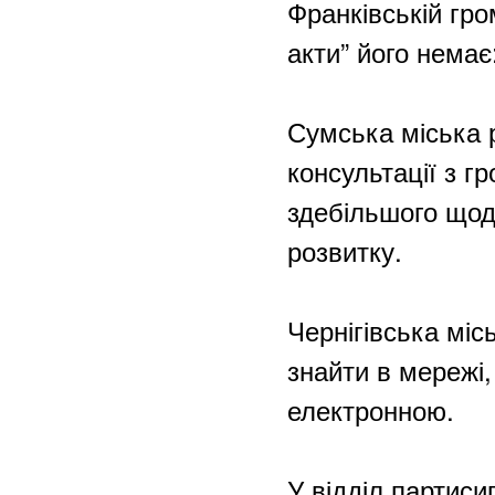
Франківській гро
акти” його нема
Сумська міська р
консультації з г
здебільшого щод
розвитку.
Чернігівська міс
знайти в мережі,
електронною.
У відділ партиси