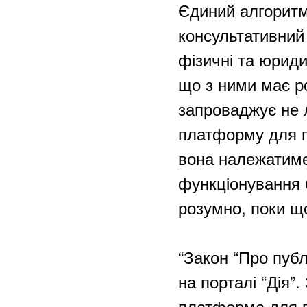
Єдиний алгоритм
консультативний 
фізичні та юриди
що з ними має ро
запроваджує не л
платформу для п
вона належатиме 
функціонування б
розумно, поки щ
“Закон “Про публ
на порталі “Дія”
платформа для п