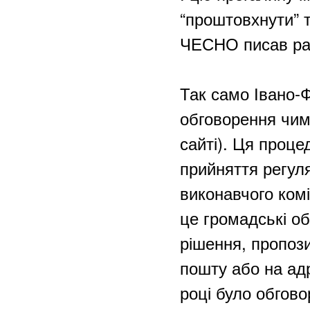
“проштовхнути” т
ЧЕСНО писав ра
Так само Івано-
обговорення чима
сайті). Ця проц
прийняття регуля
виконавчого комі
це громадські о
рішення, пропоз
пошту або на ад
році було обгово