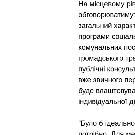
На місцевому рі
обговорюватимут
загальний харак
програми соціал
комунальних пос
громадського тра
публічні консуль
вже звичного пе
буде влаштовуват
індивідуальної ді
“Було б ідеальн
потрібно. Для м