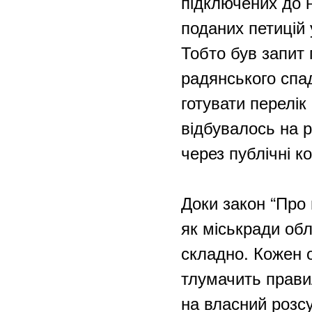
підключених до н
поданих петицій
Тобто був запит 
радянського спа
готувати перелі
відбувалось на р
через публічні к
Доки закон “Про 
як міськради об
складно. Кожен 
тлумачить прави
на власний розс