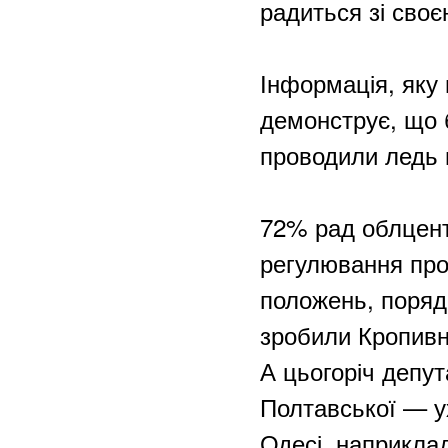
радиться зі сво
Інформація, яку 
демонструє, що б
проводили ледь н
72% рад облцент
регулювання про
положень, порядк
зробили Кропивн
А цьогоріч депут
Полтавської — у
Одесі, наприкла