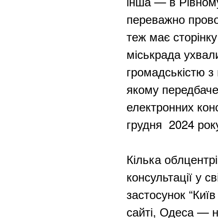
інша — в Рівном
переважно прово
теж має сторінку 
міськрада ухвал
громадськістю з 
якому передбаче
електронних конс
грудня 2024 рок
Кілька облцентрі
консультації у с
застосунок “Киї
сайті, Одеса — 