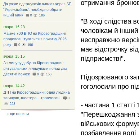
отримання бронюв
До уваги одержувачів виплат через АТ
“Укрексімбанк”: необхідно обрати
інший банк
0
186
"В ході слідства 
вчора, 15:28
чоловікам й інший
Майже 700 ВПО на Кіровоградщині
несправжню версію
працевлаштувалися з початку 2026
року
0
196
має відстрочку ві
вчора, 15:15
підприємстві".
За минулу добу на Кіровоградщині
рятувальники ліквідували понад два
десятки пожеж
0
156
Підозрюваного за
гоголосили про пі
вчора, 14:42
ДТП на Кіровоградщині: одна людина
загинула, шестеро – травмовані
0
- частина 1 статті
223
"Перешкоджання за
ще новини
військових формув
позбавлення волі.