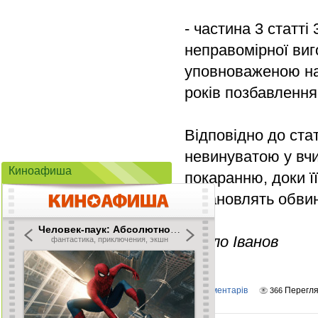
- частина 3 статт
неправомірної виг
уповноваженою на 
років позбавлення
Відповідно до ста
невинуватою у вчи
Киноафиша
покаранню, доки ї
встановлять обви
Павло Іванов
Коментарів
Перегля
0
366