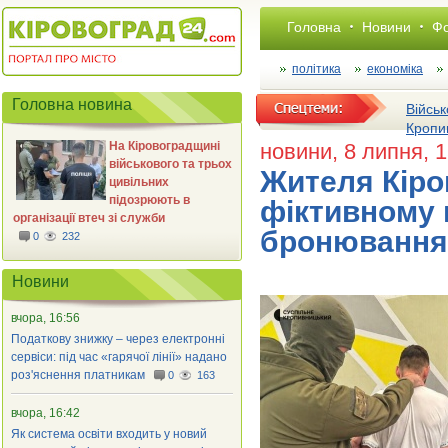
Головна
Новини
Фо
політика
економіка
Головна новина
Військ
Кропи
На Кіровоградщині
новини
, 8 липня, 
військового та трьох
Жителя Кіро
цивільних
підозрюють в
фіктивному 
організації втеч зі служби
бронювання 
0
232
Новини
вчора, 16:56
Податкову знижку – через електронні
сервіси: під час «гарячої лінії» надано
роз'яснення платникам
0
163
вчора, 16:42
Як система освіти входить у новий