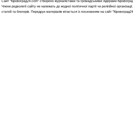
Сайт "Кіровоград24.com" створено журналістами та громадськими лідерами Кіровоград
Члени редколегії сайту не належать до жодної політичної партії чи релігійної організа
статей та блогерів. Передрук матеріалів вітається із посиланням на сайт "Кіровоград2