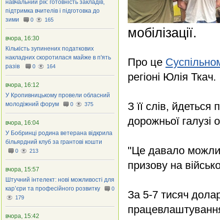
навчальний рік: готовність закладів,
підтримка вчителів і підготовка до
зими
0
165
мобілізації.
вчора, 16:30
Кількість зупинених податкових
накладних скоротилася майже в п'ять
Про це
Суспільно
разів
0
164
регіоні Юлія Ткач.
вчора, 16:12
У Кропивницькому провели обласний
З її слів, йдетьс
молодіжний форум
0
375
дорожньої галузі о
вчора, 16:04
У Бобринці родина ветерана відкрила
більярдний клуб за грантові кошти
"Це давало можлив
0
213
призову на військ
вчора, 15:57
Штучний інтелект: нові можливості для
кар’єри та професійного розвитку
0
За 5-7 тисяч дола
179
працевлаштування
вчора, 15:42