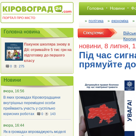
Головна
Новини
Фо
політика
економіка
Головна новина
Військ
Кропи
Пакунок школяра знову в
новини
, 8 липня, 
Дії: отримайте 5 тис грн на
Під час сигн
підготовку до першого
класу
прямуйте до
0
275
Новини
вчора, 16:56
В яких громадах Кіровоградщини
внутрішньо переміщені особи
приймають участь у суспільно
корисних роботах
0
143
вчора, 16:44
Як в громадах впроваджують моделі