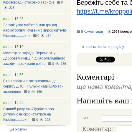
Бережіть себе та 
Кіровоград» стосовно тарифів
0
225
https://t.me/kroppo
вчора, 15:28
Легалізував майже 5 млн грн від
наркоторгівлі: суд виніс вирок жителю
Коментарів
Перегля
0
299
Кіровоградщини
0
164
вчора, 15:10
Інші матеріали розділу
Мистецтво заради Перемоги: у
Добровеличківці під час благодійного
заходу підтримали воїнів
0
186
Коментарі
вчора, 14:56
Стан роботи зі зверненнями до
Ще нема коментар
сервісу ДПС «Пульс»: надійшло три
звернення
0
169
Напишіть ваш 
вчора, 14:44
Єдиний рахунок «Турбота про
дитину»: як скористатися на
Ім'я:
Кіровоградщині
0
223
Коментар:
ще новини