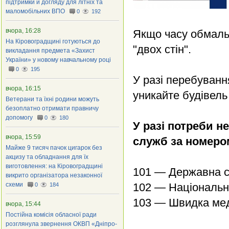
підтримки й догляду для літніх та
маломобільних ВПО
0
192
вчора, 16:28
Якщо часу обмаль,
На Кіровоградщині готуються до
"двох стін".
викладання предмета «Захист
України» у новому навчальному році
0
195
У разі перебуванн
вчора, 16:15
уникайте будівель
Ветерани та їхні родини можуть
безоплатно отримати правничу
допомогу
0
180
У разі потреби н
вчора, 15:59
служб за номером
Майже 9 тисяч пачок цигарок без
акцизу та обладнання для їх
виготовлення: на Кіровоградщині
101 — Державна с
викрито організатора незаконної
схеми
102 — Національна
0
184
103 — Швидка мед
вчора, 15:44
Постійна комісія обласної ради
розглянула звернення ОКВП «Дніпро-