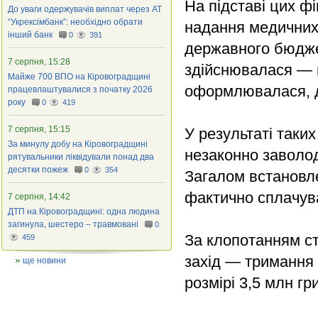
На підставі цих ф
До уваги одержувачів виплат через АТ
“Укрексімбанк”: необхідно обрати
надання медичних
інший банк
0
391
державного бюдже
7 серпня, 15:28
здійснювалася — п
Майже 700 ВПО на Кіровоградщині
оформлювалася, 
працевлаштувалися з початку 2026
року
0
419
7 серпня, 15:15
У результаті таки
За минулу добу на Кіровоградщині
незаконно заволод
рятувальники ліквідували понад два
десятки пожеж
0
354
Загалом встановле
фактично сплачува
7 серпня, 14:42
ДТП на Кіровоградщині: одна людина
загинула, шестеро – травмовані
0
За клопотанням с
459
захід — тримання 
ще новини
розмірі 3,5 млн гр