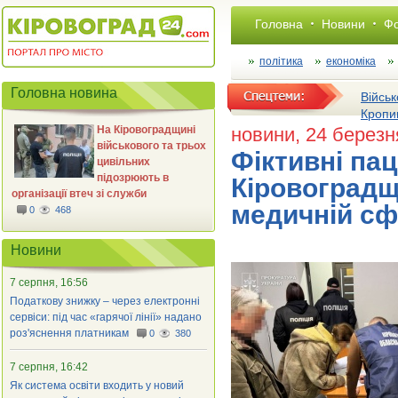
Головна
Новини
Фо
політика
економіка
Головна новина
Військ
Кропи
На Кіровоградщині
новини
, 24 березн
військового та трьох
Фіктивні пац
цивільних
підозрюють в
Кіровоградщ
організації втеч зі служби
медичній сф
0
468
Новини
7 серпня, 16:56
Податкову знижку – через електронні
сервіси: під час «гарячої лінії» надано
роз'яснення платникам
0
380
7 серпня, 16:42
Як система освіти входить у новий