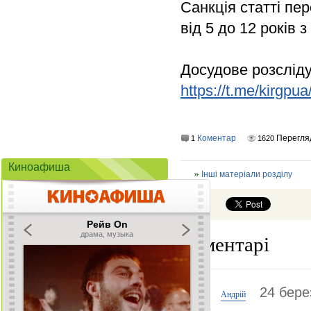
Санкція статті пе
від 5 до 12 років 
Досудове розсліду
https://t.me/kirgpu
Коментар
Перегля
1
1620
Киноафиша
Інші матеріали розділу
Коментарі
24 бере
Андрій