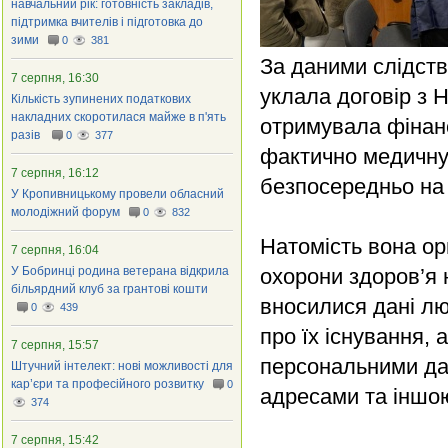
навчальний рік: готовність закладів,
підтримка вчителів і підготовка до
зими
0
381
За даними слідств
7 серпня, 16:30
уклала договір з 
Кількість зупинених податкових
накладних скоротилася майже в п'ять
отримувала фінан
разів
0
377
фактично медичну
7 серпня, 16:12
безпосередньо на 
У Кропивницькому провели обласний
молодіжний форум
0
832
Натомість вона ор
7 серпня, 16:04
У Бобринці родина ветерана відкрила
охорони здоров’я 
більярдний клуб за грантові кошти
вносилися дані лю
0
439
про їх існування,
7 серпня, 15:57
персональними да
Штучний інтелект: нові можливості для
кар’єри та професійного розвитку
0
адресами та іншо
374
7 серпня, 15:42