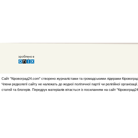
Сайт "Кіровоград24.com" створено журналістами та громадськими лідерами Кіровоград
Члени редколегії сайту не належать до жодної політичної партії чи релігійної організа
статей та блогерів. Передрук матеріалів вітається із посиланням на сайт "Кіровоград2