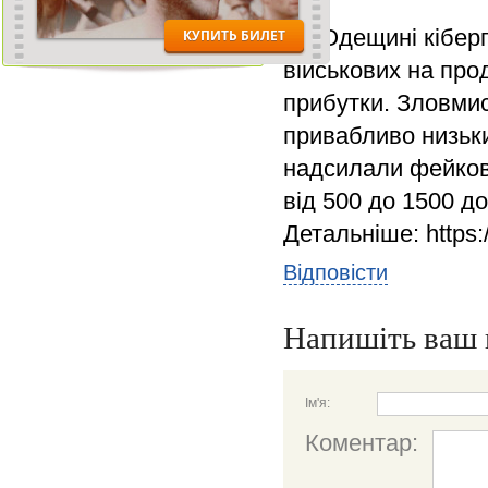
На Одещині кіберп
військових на про
прибутки. Зловми
привабливо низьки
надсилали фейкові
від 500 до 1500 д
Детальніше: https
Відповісти
Напишіть ваш 
Ім'я:
Коментар: