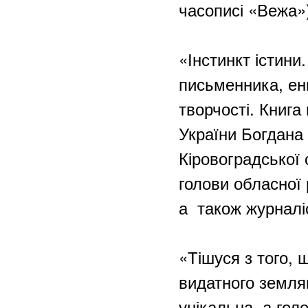
часописі «Вежа»
«Інстинкт істини
письменника, енц
творчості. Книга
України Богдана 
Кіровоградської
голови обласної
а також журналі
«Тішуся з того,
видатного земляк
унікальна, а гол