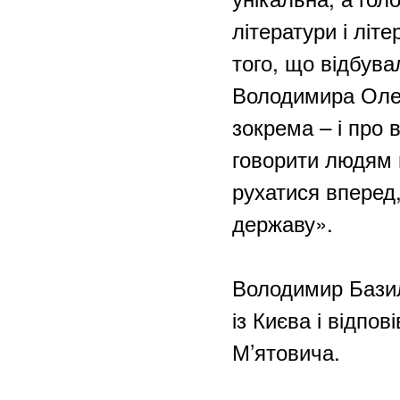
літератури і літ
того, що відбува
Володимира Олекс
зокрема – і про
говорити людям п
рухатися вперед
державу».
Володимир Базил
із Києва і відпо
М’ятовича.