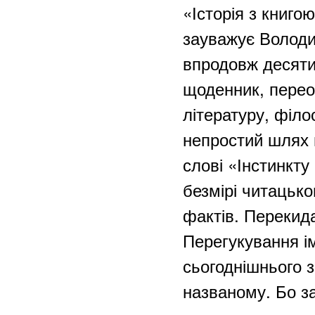
«Історія з книго
зауважує Володи
впродовж десятил
щоденник, переор
літературу, філо
непростий шлях ц
слові «Інстинкту
безмірі читацько
фактів. Перекида
Перегукування ім
сьогоднішнього 
названому. Бо з