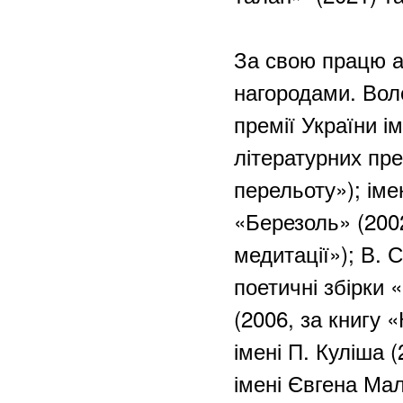
За свою працю а
нагородами. Вол
премії України і
літературних пре
перельоту»); іме
«Березоль» (2002
медитації»); В. 
поетичні збірки «
(2006, за книгу 
імені П. Куліша (
імені Євгена Мал