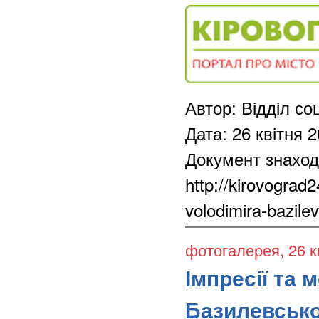
Автор: Відділ со
Дата: 26 квітня 
Документ знаход
http://kirovograd
volodimira-bazile
фотогалерея
, 26 
Імпресії та
Базилевськ