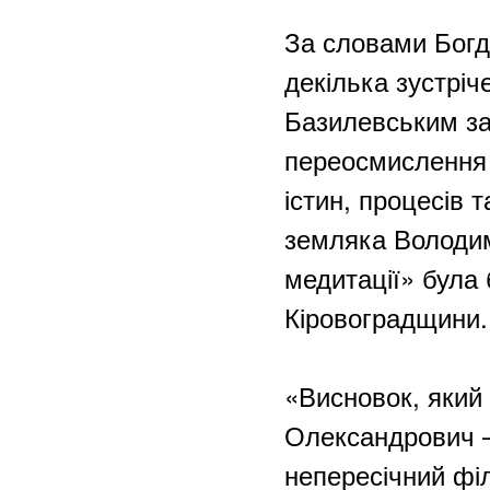
За словами Богд
декілька зустріч
Базилевським за
переосмислення 
істин, процесів 
земляка Володими
медитації» була
Кіровоградщини.
«Висновок, який
Олександрович –
непересічний філ