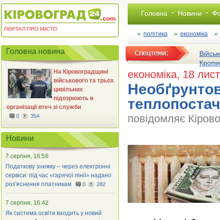
Головна
Новини
Фо
політика
економіка
Головна новина
Військ
Кропи
На Кіровоградщині
економіка
, 18 лис
військового та трьох
Необґрунтов
цивільних
підозрюють в
теплопостач
організації втеч зі служби
повідомляє Кіров
0
354
Новини
7 серпня, 16:56
Податкову знижку – через електронні
сервіси: під час «гарячої лінії» надано
роз'яснення платникам
0
282
7 серпня, 16:42
Як система освіти входить у новий