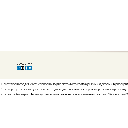
Сайт "Кіровоград24.com" створено журналістами та громадськими лідерами Кіровоград
Члени редколегії сайту не належать до жодної політичної партії чи релігійної організа
статей та блогерів. Передрук матеріалів вітається із посиланням на сайт "Кіровоград2