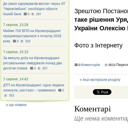
До уваги одержувачів виплат через АТ
“Укрексімбанк”: необхідно обрати
Зрештою Постан
інший банк
0
297
таке рішення Уря
7 серпня, 15:28
України Олексію 
Майже 700 ВПО на Кіровоградщині
працевлаштувалися з початку 2026
року
0
318
Фото з Інтернету
7 серпня, 15:15
За минулу добу на Кіровоградщині
рятувальники ліквідували понад два
Коментарів
Перегл
0
6610
десятки пожеж
0
267
7 серпня, 14:42
Інші матеріали розділу
ДТП на Кіровоградщині: одна людина
загинула, шестеро – травмовані
0
353
ще новини
Коментарі
Ще нема коментар