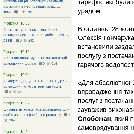
тарифів, які були
навчальний рік: готовність закладів,
підтримка вчителів і підготовка до
урядом.
зими
0
281
7 серпня, 16:30
В останнє, 28 жо
Кількість зупинених податкових
накладних скоротилася майже в п'ять
Олексія Гончарук
разів
0
282
встановили заздал
7 серпня, 16:12
послугу з постача
У Кропивницькому провели обласний
гарячого водопост
молодіжний форум
0
614
7 серпня, 16:04
У Бобринці родина ветерана відкрила
«Для абсолютної б
більярдний клуб за грантові кошти
впровадження так
0
345
послуг з постачанн
7 серпня, 15:57
зауважив виконавч
Штучний інтелект: нові можливості для
кар’єри та професійного розвитку
0
Слобожан,
який п
289
самоврядування на
7 серпня, 15:42