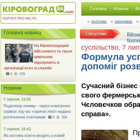
Головна
Новини
Фо
політика
економіка
Головна новина
Військ
Кропи
На Кіровоградщині
суспільство
, 7 лип
військового та трьох
Формула усп
цивільних
підозрюють в
допоміг роз
організації втеч зі служби
0
378
Сучасний бізнес
Новини
свого фермерськ
7 серпня, 16:56
Чєловєчков обра
Податкову знижку – через електронні
сервіси: під час «гарячої лінії» надано
справа».
роз'яснення платникам
0
304
7 серпня, 16:42
Пр
Як система освіти входить у новий