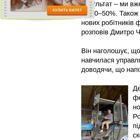
результат – ми в
на 40–50%. Також
нових робітників 
розповів Дмитро 
Він наголошує, що
навчилася управл
доводячи, що напо
Де
ф
но
Ро
пі
ск