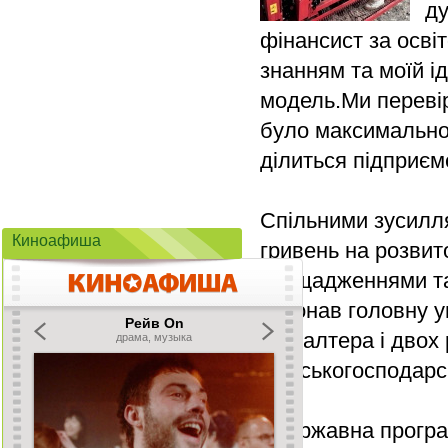
ду
фінансист за освіт
знанням та моїй і
модель.Ми перевір
було максимально 
ділиться підприє
Спільними зусилля
Киноафиша
гривень на розвито
заощадженнями та
виконав головну 
бухгалтера і двох
сільськогосподар
«Державна програ