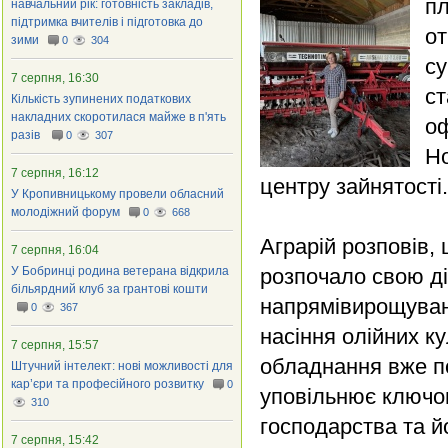
пл
навчальний рік: готовність закладів,
підтримка вчителів і підготовка до
от
зими
0
304
су
7 серпня, 16:30
ст
Кількість зупинених податкових
накладних скоротилася майже в п'ять
оф
разів
0
307
Но
7 серпня, 16:12
центру зайнятості.
У Кропивницькому провели обласний
молодіжний форум
0
668
Аграрій розповів
7 серпня, 16:04
У Бобринці родина ветерана відкрила
розпочало свою ді
більярдний клуб за грантові кошти
напрямівирощуванн
0
367
насіння олійних к
7 серпня, 15:57
обладнання вже по
Штучний інтелект: нові можливості для
кар’єри та професійного розвитку
0
уповільнює ключов
310
господарства та й
7 серпня, 15:42