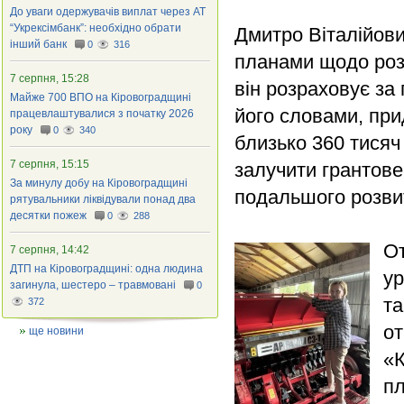
До уваги одержувачів виплат через АТ
“Укрексімбанк”: необхідно обрати
Дмитро Віталійови
інший банк
0
316
планами щодо роз
7 серпня, 15:28
він розраховує за
Майже 700 ВПО на Кіровоградщині
його словами, при
працевлаштувалися з початку 2026
року
0
340
близько 360 тисяч
7 серпня, 15:15
залучити грантове 
За минулу добу на Кіровоградщині
подальшого розви
рятувальники ліквідували понад два
десятки пожеж
0
288
От
7 серпня, 14:42
ДТП на Кіровоградщині: одна людина
ур
загинула, шестеро – травмовані
0
та
372
от
ще новини
«К
пл