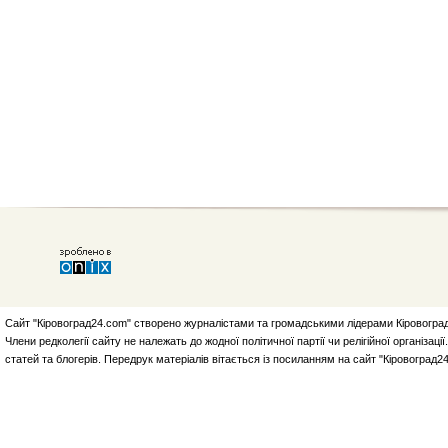
Сайт "Кіровоград24.com" створено журналістами та громадськими лідерами Кіровоград
Члени редколегії сайту не належать до жодної політичної партії чи релігійної організа
статей та блогерів. Передрук матеріалів вітається із посиланням на сайт "Кіровоград2