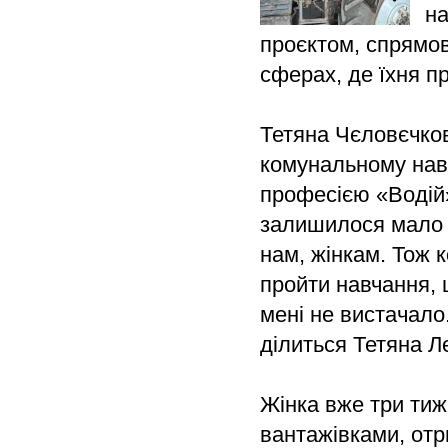
на
проєктом, спрямов
сферах, де їхня п
Тетяна Чєловєчко
комунальному нав
професією «Водій»
залишилося мало ч
нам, жінкам. Тож 
пройти навчання, 
мені не вистачало.
ділиться Тетяна Л
Жінка вже три тиж
вантажівками, отр