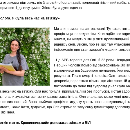
на отримала підтримку від благодійної організації: пологовий гігієнічний набір,
ермаркеті, дитячу суміш. Жінка була дуже вдячна.
лога. Я була весь час на зв’язку»
Ми спиняємося на автовокзалі. Тут вже стоїть
працівниця передає ліки. Катя здійснює адре
жінкам, які живуть з ВІЛ у місті Кропивницький
рідних у селі. Звісно, про те, що там упаковані
інформація про стан здоров’я людини, зокре
- Це АРВ-терапія для Олі. Їй 33 роки. Нещод
Перший чоловік помер від захворювань, які ви
відмовлявся від будь-якого лікування. Їхня п
результат. Після смерті чоловіка Оля також н
депресія, перестала вірити, що ліки якось їй
потрапила до мене під супровід у нас було б
а весь час на зв’язку. Оля нас почула, приймала ліки без пропусків, її стан зд
а, почали зустрічатися, жити разом, завагітніла. Оля знала, що може мені до
е не визначений. Вона приймає профілактику, яку дають новонародженим дітка
ьтат, - каже Катя, додаючи, що Оля отримала таку саму гуманітарну допомогу 
як і Інна.
отків життя. Кропивницький» допомагає жінкам з ВІЛ