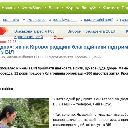
Новини
Фото/Відео
Блоги
Журнал ЛанруЖ
Кінотеатр По
економіка
суспільство
розслiдування
надзвичайні події
куль
Військова агресія Росії
Вибори Президента 2019
Кропивницький
Архів
ипня, 16:23
дна»: як на Кіровоградщині благодійники підтрим
 з ВІЛ
нко, комунікаційниця БО «100 відсотків життя. Кропивницький»
опомагає жінкам з ВІЛ приймати діагноз та вірити, що все буде добре. Мама 
осерда. 12 років працює у благодійній організації «100 відсотків життя. К
 квітів»
У Каті в одній руці сумка з АРВ-терапією (ме
ВІЛ), в іншій – телефон, який вібрує.
- Так, сонечко. Як малий почувається, все доб
розповідаючи про те, щоб не пропускала при
важливодля людей, які живуть з ВІЛ.