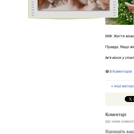
МІФ: Життя жінки
Правда: Якщо жін
Ім’я жінок у ста
Коментарів
0
Інші матері
Коментарі
Ще нема комент
Напишіть ваш