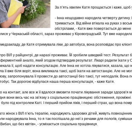
За п’ять хвилин Катя прощається і каже, щоб 
- Інна нещодавно народила четверту дитину.
тримається. Від війни втікала на руках з вос
обстрілами, - Катя вже повертається до мене і
ися у Черкаській області, зараз проживає у Кіровоградській. Тут вже народила
медзакладу, де Катя отримувала ліки, до автобуса, вона розповідає про клієнт
 про ВІЛ у райцентрі, де наразі проживає. Їй зробили швидкий тест. Результат 
ферментний аналіз, який згодом підтвердив результат. Лікарі радили їхати у 
 чекала її, щоб надати консультацію. Але Інна не хотіла лікуватися, казала, що н
іла її вже біля воріт, вона викликала таксі, щоб їхати на автостанцію. Але не м
мову, запропонувала її провести до автостанції без таксі, тут неподалік. Вона 
тобус. Так дорогою відбулася наша перша консультація, - каже Катя.
 на контакт, але все ж її вдалося вмовити почати лікування заради здоров’я м
о дня вони весь час на зв’язку з соціальною працівницею: обстеження, проміжн
було під контролем Каті. І перший прийом ліків, і перший страх, що вона пом
гато жінок з ВІЛ п’ють терапію, народжують здорових дітей, живуть повноцінни
Коли народжувала Інна, то я так поспішала до неї з речами для пологів, суміш
 Вибач, що без квітів», - усміхається соціальна працівниця.