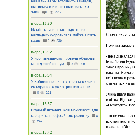
навчальний рік: готовність закладів,
підтримка вчителів і підготовка до
зими
0
226
вчора, 16:30
Кількість зупинених податкових
Спочатку зупинил
накладних скоротилася майже в п'ять
разів
0
230
Поки ми йдемо з 
вчора, 16:12
- Інна дізналася
У Кропивницькому провели обласний
Їм набрали імуно
молодіжний форум
0
508
знала про Інну і
вигадка. Я зустр
вчора, 16:04
неї і почала роз
У Бобринці родина ветерана відкрила
спізнитися на ав
більярдний клуб за грантові кошти
0
291
Жінка йшла важко
вагітна. Від тог
вчора, 15:57
«Охматдит». Все 
Штучний інтелект: нові можливості для
кар’єри та професійного розвитку
0
- Ти не сама. Ба
242
всю вагітність. 
сказала: «Вітаю!
вчора, 15:42