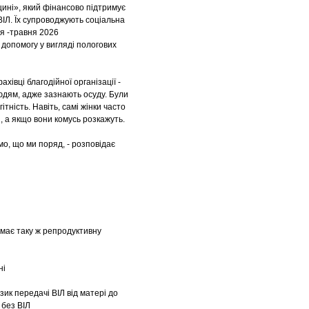
дщині», який фінансово підтримує
ВІЛ. Їх супроводжують соціальна
ня -травня 2026
допомогу у вигляді пологових
хівці благодійної організації -
людям, адже зазнають осуду. Були
тність. Навіть, самі жінки часто
и, а якщо вони комусь розкажуть.
о, що ми поряд, - розповідає
 має таку ж репродуктивну
ні
ик передачі ВІЛ від матері до
 без ВІЛ