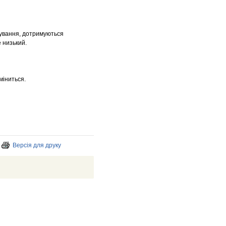
кування, дотримуються
 низький.
міниться.
Версія для друку