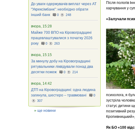
Після пологів Ін
До уваги одержувачів виплат через АТ
харчування у суп
“Укрексімбанк”: необхідно обрати
інший банк
0
248
«Залучали психо
вчора, 15:28
Майже 700 ВПО на Кіровоградщині
працевлаштувалися з початку 2026
року
0
263
вчора, 15:15
За минулу добу на Кіровоградщині
рятувальники ліквідували понад два
десятки пожеж
0
214
вчора, 14:42
ДТП на Кіровоградщині: одна людина
психолога, я бул
загинула, шестеро – травмовані
0
зустріла чоловік
307
статус дитини щ
ще новини
позитивний резул
Кропивницький», 
Як БО «100 відс