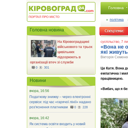
Головна
політика
Головна новина
На Кіровоградщині
суспільство
, 7 л
«Вона не о
військового та трьох
які живуть
цивільних
підозрюють в
Вікторія Семене
організації втеч зі служби
0
301
Це Катя. Вона д
емпатична і мил
працівницею.
Новини
«Вибач, що я без
вчора, 16:56
Податкову знижку – через електронні
сервіси: під час «гарячої лінії» надано
роз'яснення платникам
0
228
вчора, 16:42
Як система освіти входить у новий