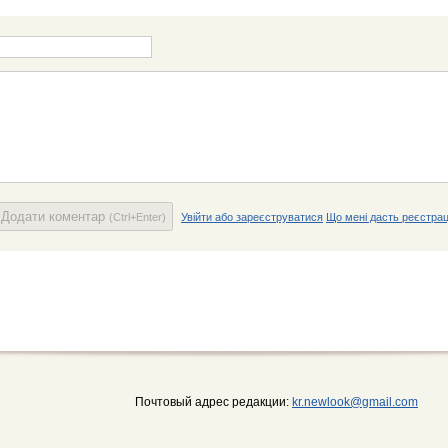
Додати коментар
(Ctrl+Enter)
Увійти або зареєструватися
Що мені дасть реєстрац
Почтовый адрес редакции:
kr.newlook@gmail.com