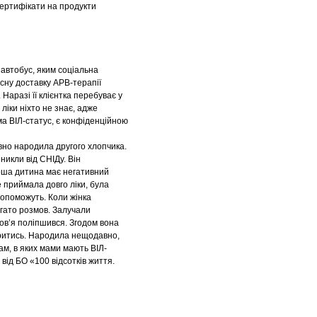
 сертифікати на продукти
 автобус, яким соціальна
сну доставку АРВ-терапії
. Наразі її клієнтка перебуває у
 ліки ніхто не знає, адже
ма ВІЛ-статус, є конфіденційною
авно народила другого хлопчика.
никли від СНІДу. Він
ерша дитина має негативний
е приймала довго ліки, була
 допоможуть. Коли жінка
агато розмов. Залучали
оров’я поліпшився. Згодом вона
віритись. Народила нещодавно,
м, в яких мами мають ВІЛ-
від БО «100 відсотків життя.