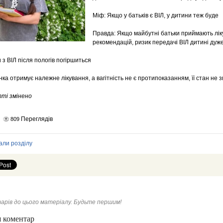
Міф: Якщо у батьків є ВІЛ, у дитини теж буде
Правда: Якщо майбутні батьки приймають лі
рекомендацій, ризик передачі ВІЛ дитині дуже
 з ВІЛ після пологів погіршиться
ка отримує належне лікування, а вагітність не є протипоказанням, її стан не з
тті змінено
Переглядів
809
али розділу
арів до цього матеріалу. Будьте першим!
 коментар