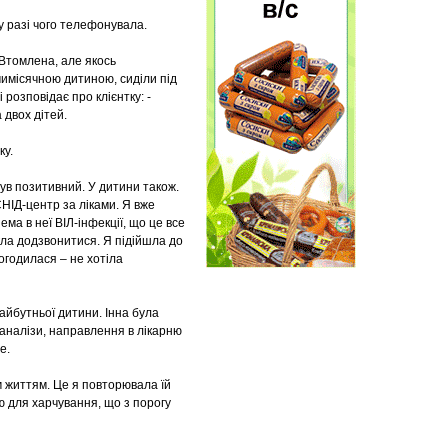
у разі чого телефонувала.
 Втомлена, але якось
ьмимісячною дитиною, сиділи під
 розповідає про клієнтку: -
 двох дітей.
ку.
був позитивний. У дитини також.
СНІД-центр за ліками. Я вже
ема в неї ВІЛ-інфекції, що це все
огла додзвонитися. Я підійшла до
погодилася – не хотіла
айбутньої дитини. Інна була
і аналізи, направлення в лікарню
ре.
м життям. Це я повторювала їй
шю для харчування, що з порогу