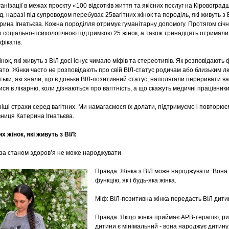
ганізації в межах проєкту «100 відсотків життя та якісних послуг на Кіровогра
 наразі під супроводом перебуває 25вагітних жінок та породіль, які живуть з 
рина Ігнатьєва. Кожна породілля отримує гуманітарну допомогу. Протягом січ
 соціально-психологічною підтримкою 25 жінок, а також тринадцять отримали 
фікатів.
нок, які живуть з ВІЛ досі існує чимало міфів та стереотипів. Як розповідають фа
гато. Жінки часто не розповідають про свій ВІЛ-статус родичам або близьким 
тьки, які знали, що в доньки ВІЛ-позитивний статус, наполягали переривати вагі
ся в лікарню, коли дізнаються про вагітність, а що скажуть медичні працівник
ші страхи серед вагітних. Ми намагаємося їх долати, підтримуємо і повторюєм
вниця Катерина Ігнатьєва.
х жінок, які живуть з ВІЛ:
Л за станом здоров’я не може народжувати
Правда: Жінка з ВІЛ може народжувати. Вона
функцію, як і будь-яка жінка.
Міф: ВІЛ-позитивна жінка передасть ВІЛ дити
Правда: Якщо жінка приймає АРВ-терапію, риз
дитини є мінімальний - вона народжує дитину