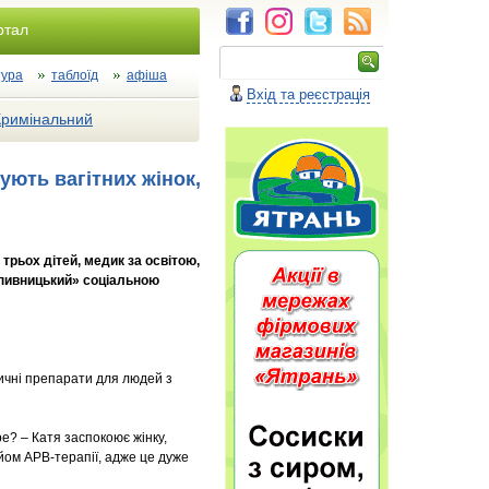
ртал
тура
таблоїд
афіша
Вхід та реєстрація
Кримінальний
ують вагітних жінок,
трьох дітей, медик за освітою,
ропивницький» соціальною
дичні препарати для людей з
ре? – Катя заспокоює жінку,
йом АРВ-терапії, адже це дуже