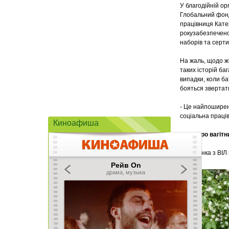
У благодійній ор
Глобальний фонд,
працівниця Кате
рокузабезпечено
наборів та серти
На жаль, щодо жі
таких історій ба
випадки, коли ба
бояться звертати
- Це найпоширені
соціальна праці
Киноафиша
Міфи про вагітни
МІФ: Жінка з ВІ