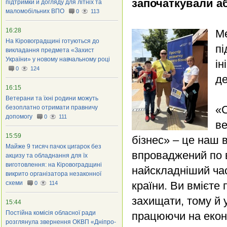
започаткували а
підтримки й догляду для літніх та
маломобільних ВПО
0
113
16:28
Ме
На Кіровоградщині готуються до
пі
викладання предмета «Захист
України» у новому навчальному році
ін
0
124
де
16:15
Ветерани та їхні родини можуть
«
безоплатно отримати правничу
допомогу
0
111
ве
15:59
бізнес» – це наш 
Майже 9 тисяч пачок цигарок без
впроваджений по в
акцизу та обладнання для їх
виготовлення: на Кіровоградщині
найскладніший час
викрито організатора незаконної
схеми
країни. Ви вмієте
0
114
захищати, тому й 
15:44
Постійна комісія обласної ради
працюючи на еконо
розглянула звернення ОКВП «Дніпро-