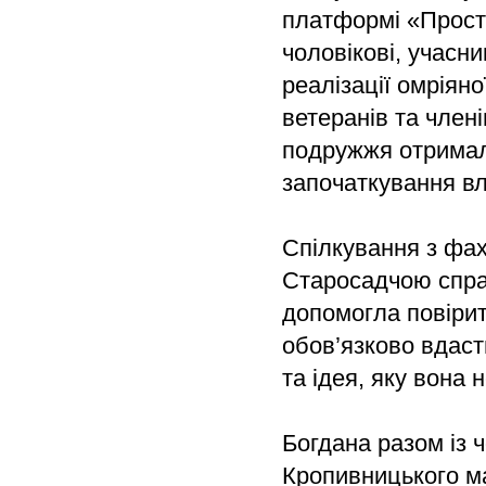
платформі «Простір
чоловікові, учасни
реалізації омріян
ветеранів та член
подружжя отримало
започаткування вл
Спілкування з фах
Старосадчою справ
допомогла повірит
обов’язково вдаст
та ідея, яку вона 
Богдана разом із 
Кропивницького м