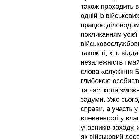
також проходить в
одній із військов
працює діловодом.
покликанням усієї 
військовослужбовці
також ті, хто відд
незалежність і май
слова «служіння Б
глибокою особисто
та час, коли змож
задуми. Уже сього
справи, а участь 
впевненості у вла
учасників заходу, 
як військовий дос