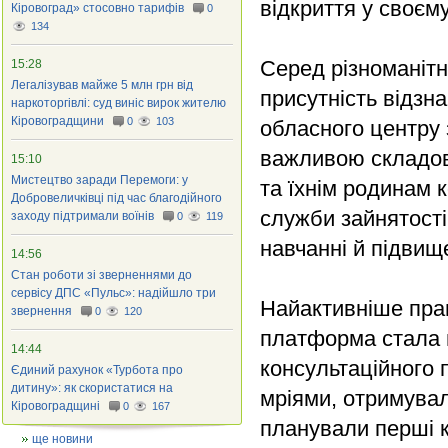
відкриття у своєм
Кіровоград» стосовно тарифів
0
134
Серед різноманітн
15:28
Легалізував майже 5 млн грн від
присутність відзна
наркоторгівлі: суд виніс вирок жителю
Кіровоградщини
0
103
обласного центру з
важливою складов
15:10
Мистецтво заради Перемоги: у
та їхнім родинам 
Добровеличківці під час благодійного
служби зайнятост
заходу підтримали воїнів
0
119
навчанні й підвище
14:56
Стан роботи зі зверненнями до
сервісу ДПС «Пульс»: надійшло три
Найактивніше прац
звернення
0
120
платформа стала ц
14:44
консультаційного 
Єдиний рахунок «Турбота про
дитину»: як скористатися на
мріями, отримувал
Кіровоградщині
0
167
планували перші кр
ще новини