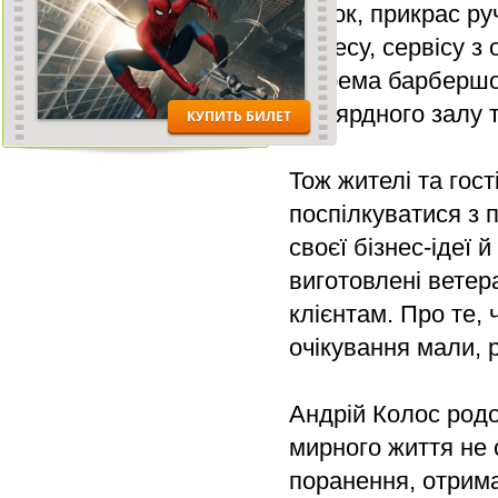
свічок, прикрас ру
бізнесу, сервісу з
зокрема барбершоп
більярдного залу 
Тож жителі та гос
поспілкуватися з 
своєї бізнес-ідеї 
виготовлені ветер
клієнтам. Про те, 
очікування мали, 
Андрій Колос родо
мирного життя не 
поранення, отрима