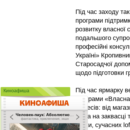
Під час заходу та
програми підтримк
розвитку власної 
подальшого супров
професійні консул
Україні» Кропивниц
Старосадчої допом
щодо підготовки гр
Під час ярмарку в
Киноафиша
програми «Власна
бізнесів: від мага
хліба на заквасці
ковки, сучасних lof