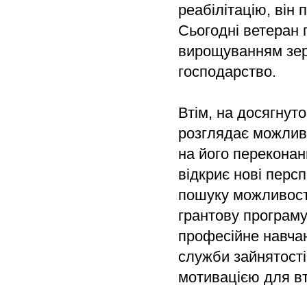
реабілітацію, він 
Сьогодні ветеран 
вирощуванням зер
господарство.
Втім, на досягнут
розглядає можливі
на його переконан
відкриє нові персп
пошуку можливосте
грантову програму
професійне навча
служби зайнятост
мотивацією для вт