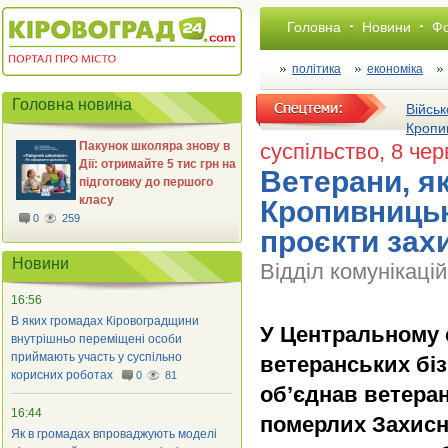
Головна
Новини
Фо
політика
економіка
Головна новина
Військ
Кропи
Пакунок школяра знову в
суспільство
, 8 чер
Дії: отримайте 5 тис грн на
Ветерани, я
підготовку до першого
класу
Кропивницьк
0
259
проєкти зах
Новини
Відділ комунікаці
16:56
В яких громадах Кіровоградщини
У Центральному 
внутрішньо переміщені особи
приймають участь у суспільно
ветеранських біз
корисних роботах
0
81
об’єднав ветерані
16:44
померлих Захисни
Як в громадах впроваджують моделі