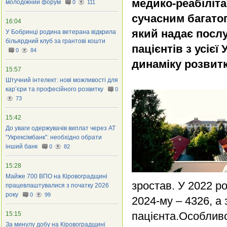
медико-реабіліта
молодіжний форум
0
111
сучасним багато
16:04
який надає послу
У Бобринці родина ветерана відкрила
більярдний клуб за грантові кошти
пацієнтів з усіє
0
84
динаміку розвитк
15:57
Штучний інтелект: нові можливості для
кар’єри та професійного розвитку
0
73
15:42
До уваги одержувачів виплат через АТ
“Укрексімбанк”: необхідно обрати
інший банк
0
82
15:28
Майже 700 ВПО на Кіровоградщині
зростав. У 2022 ро
працевлаштувалися з початку 2026
року
0
99
2024-му – 4326, а
пацієнта.Особливо
15:15
За минулу добу на Кіровоградщині