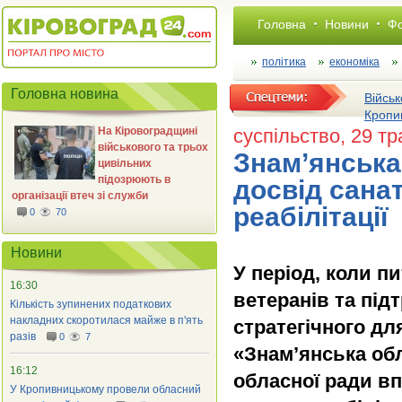
Головна
Новини
Фо
політика
економіка
Головна новина
Військ
Кропи
На Кіровоградщині
суспільство
, 29 т
військового та трьох
Знам’янська
цивільних
підозрюють в
досвід сана
організації втеч зі служби
реабілітації
0
70
Новини
У період, коли п
16:30
ветеранів та під
Кількість зупинених податкових
накладних скоротилася майже в п'ять
стратегічного д
разів
0
7
«Знам’янська обл
16:12
обласної ради вп
У Кропивницькому провели обласний