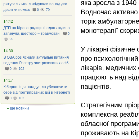
яка зросла з 1940 
рятувальники ліквідували понад два
десятки пожеж
0
70
Водночас активно
торік амбулаторне
14:42
ДТП на Кіровоградщині: одна людина
монотерапії скори
загинула, шестеро – травмовані
0
99
У лікарні фізичне
14:30
про психологічний
В ОВА роз’яснили актуальні питання
ведення Реєстру застрахованих осіб
лікарів, медичних 
0
102
працюють над від
14:17
пацієнтів.
Кіберполіція нагадує, як убезпечити
себе від протиправних дій в Інтернеті
0
103
Стратегічним пріо
ще новини
комплексна реабіл
обласної програми 
проживають на Кір