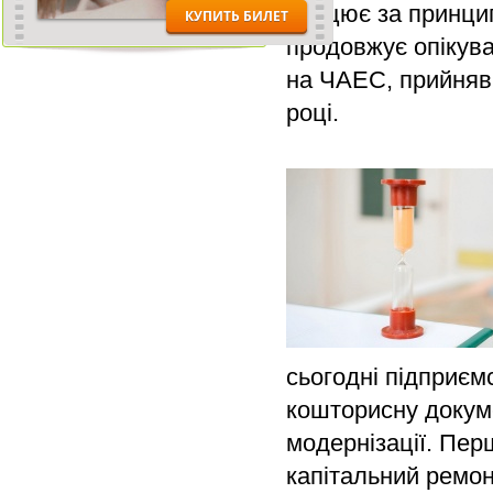
працює за принцип
продовжує опікува
на ЧАЕС, прийнявш
році.
сьогодні підприєм
кошторисну докум
модернізації. Пе
капітальний ремон