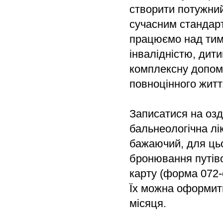
створити потужний
сучасним стандарт
працюємо над тим,
інвалідністю, дит
комплексну допомо
повноцінного житт
Записатися на оз
бальнеологічна лі
бажаючий, для цьо
бронювання путіво
карту (форма 072-
Їх можна оформити
місяця.