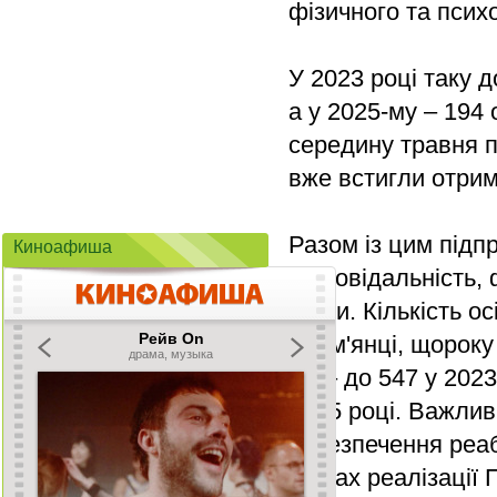
фізичного та псих
У 2023 році таку д
а у 2025-му – 194 
середину травня по
вже встигли отрим
Разом із цим підп
Киноафиша
відповідальність,
уваги. Кількість о
Знам'янці, щороку 
му – до 547 у 2023
2025 році. Важли
забезпечення реаб
межах реалізації 