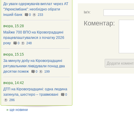
До уваги одержувачів виплат через АТ
“Укрексімбанк”: необхідно обрати
Ім'я:
інший банк
0
233
Коментар:
вчора, 15:28
Майже 700 ВПО на Кіровоградщині
працевлаштувалися з початку 2026
року
0
248
вчора, 15:15
За минулу добу на Кіровоградщині
Додати комен
рятувальники ліквідували понад два
десятки пожеж
0
199
вчора, 14:42
ДТП на Кіровоградщині: одна людина
загинула, шестеро – травмовані
0
286
ще новини