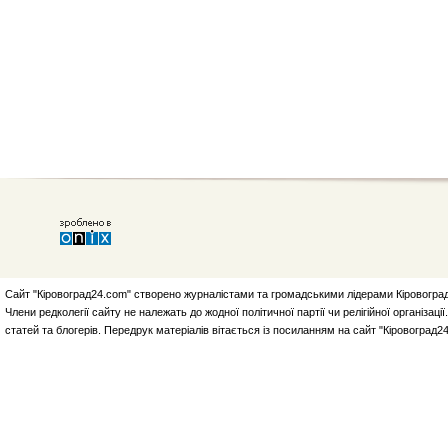
Сайт "Кіровоград24.com" створено журналістами та громадськими лідерами Кіровоград
Члени редколегії сайту не належать до жодної політичної партії чи релігійної організа
статей та блогерів. Передрук матеріалів вітається із посиланням на сайт "Кіровоград2