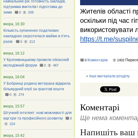
навчальний рік: готовність закладів,
підтримка вчителів і підготовка до
Жителів області п
зими
0
209
оскільки під час 
вчора, 16:30
використовувати л
Кількість зупинених податкових
накладних скоротилася майже в п'ять
https://t.me/suspil
разів
0
213
вчора, 16:12
У Кропивницькому провели обласний
Коментарів
Перег
0
1402
молодіжний форум
0
467
Інші матеріали розділу
вчора, 16:04
У Бобринці родина ветерана відкрила
більярдний клуб за грантові кошти
0
274
Коментарі
вчора, 15:57
Штучний інтелект: нові можливості для
Ще нема коментар
кар’єри та професійного розвитку
0
224
Напишіть ваш 
вчора, 15:42