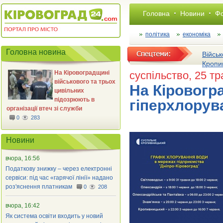
Головна
Новини
Фо
політика
економіка
Головна новина
Військ
Кропи
На Кіровоградщині
суспільство
, 25 т
військового та трьох
На Кіровогр
цивільних
підозрюють в
гіперхлорув
організації втеч зі служби
0
283
Новини
вчора, 16:56
Податкову знижку – через електронні
сервіси: під час «гарячої лінії» надано
роз'яснення платникам
0
208
вчора, 16:42
Як система освіти входить у новий