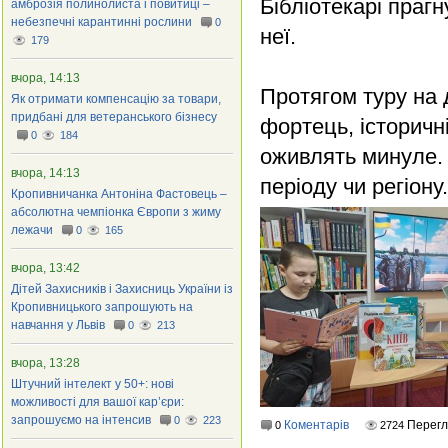
Бібліотекарі прагн
амброзія полинолиста і повитиці –
небезпечні карантинні рослини
0
неї.
179
вчора, 14:13
Протягом туру на д
Як отримати компенсацію за товари,
придбані для ветеранського бізнесу
фортець, історичні
0
184
оживлять минуле.
вчора, 14:13
періоду чи регіону.
Кропивничанка Антоніна Фастовець –
абсолютна чемпіонка Європи з жиму
лежачи
0
165
вчора, 13:42
Дітей Захисників і Захисниць України із
Кропивницького запрошують на
навчання у Львів
0
213
вчора, 13:28
Штучний інтелект у 50+: нові
можливості для вашої кар’єри:
запрошуємо на інтенсив
0
223
Коментарів
Перег
0
2724