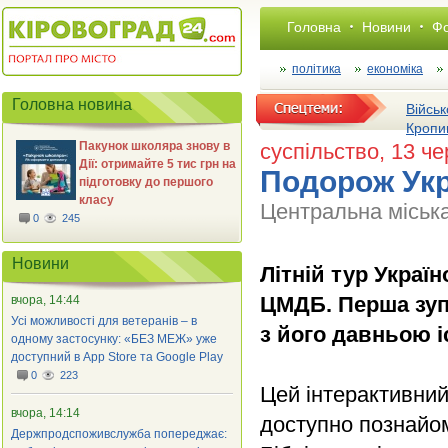
Головна
Новини
Фо
політика
економіка
Головна новина
Військ
Кропи
Пакунок школяра знову в
суспільство
, 13 ч
Дії: отримайте 5 тис грн на
Подорож Укр
підготовку до першого
класу
Центральна міська
0
245
Новини
Літній тур Украї
ЦМДБ. Перша зуп
вчора, 14:44
Усі можливості для ветеранів – в
з його давньою і
одному застосунку: «БЕЗ МЕЖ» уже
доступний в App Store та Google Play
0
223
Цей інтерактивний 
вчора, 14:14
доступно познайом
Держпродспоживслужба попереджає: