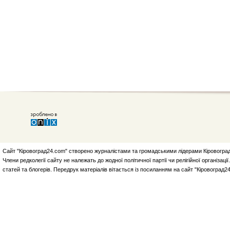
Сайт "Кіровоград24.com" створено журналістами та громадськими лідерами Кіровоград
Члени редколегії сайту не належать до жодної політичної партії чи релігійної організа
статей та блогерів. Передрук матеріалів вітається із посиланням на сайт "Кіровоград2