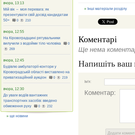
вчора, 13:13
Інші матеріали розділу
Мій вік – моя перевага: як
презентувати свій досвід кандидатам
50+
0
210
вчора, 12:55
Коментарі
На Кіровоградщині рятувальники
вилучили з водойми тіло чоловіка
0
Ще нема коментар
269
вчора, 12:45
Напишіть ваш 
Будівлю амбулаторії-контори у
Кіровоградській області виставлено на
приватизаційний аукціон
0
219
Ім'я:
вчора, 12:30
Коментар:
До уваги водіїв вантажних
транспортних засобів: введено
обмеження руху
0
232
ще новини
Додати комен