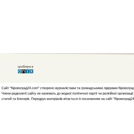
Сайт "Кіровоград24.com" створено журналістами та громадськими лідерами Кіровоград
Члени редколегії сайту не належать до жодної політичної партії чи релігійної організа
статей та блогерів. Передрук матеріалів вітається із посиланням на сайт "Кіровоград2