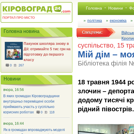
Головна
Новини
Фо
політика
економіка
Головна новина
Військ
Кропи
Пакунок школяра знову в
суспільство
, 15 т
Дії: отримайте 5 тис грн на
Мій дім – м
підготовку до першого
класу
Бібліотека філія 
0
267
Новини
18 травня 1944 р
злочин – депорта
вчора, 16:56
В яких громадах Кіровоградщини
додому тисячі кр
внутрішньо переміщені особи
приймають участь у суспільно
рідний півострів.
корисних роботах
0
118
вчора, 16:44
Як в громадах впроваджують моделі