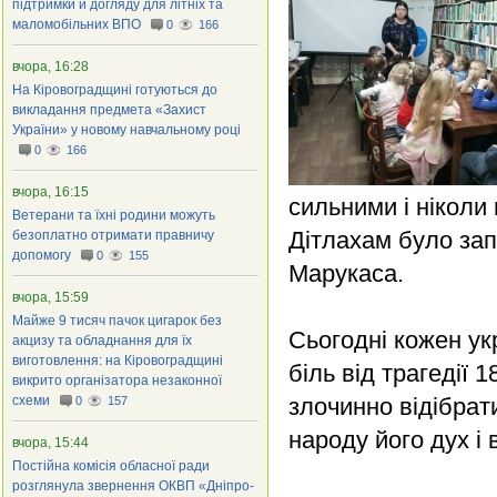
підтримки й догляду для літніх та
маломобільних ВПО
0
166
вчора, 16:28
На Кіровоградщині готуються до
викладання предмета «Захист
України» у новому навчальному році
0
166
вчора, 16:15
сильними і ніколи
Ветерани та їхні родини можуть
Дітлахам було за
безоплатно отримати правничу
допомогу
0
155
Марукаса.
вчора, 15:59
Майже 9 тисяч пачок цигарок без
Сьогодні кожен ук
акцизу та обладнання для їх
виготовлення: на Кіровоградщині
біль від трагедії 
викрито організатора незаконної
схеми
злочинно відібрат
0
157
народу його дух і 
вчора, 15:44
Постійна комісія обласної ради
розглянула звернення ОКВП «Дніпро-