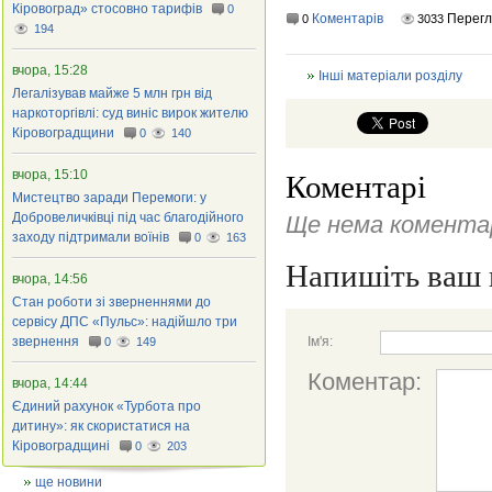
Кіровоград» стосовно тарифів
0
Коментарів
Перег
0
3033
194
вчора, 15:28
Інші матеріали розділу
Легалізував майже 5 млн грн від
наркоторгівлі: суд виніс вирок жителю
Кіровоградщини
0
140
вчора, 15:10
Коментарі
Мистецтво заради Перемоги: у
Добровеличківці під час благодійного
Ще нема коментар
заходу підтримали воїнів
0
163
Напишіть ваш 
вчора, 14:56
Стан роботи зі зверненнями до
сервісу ДПС «Пульс»: надійшло три
звернення
Ім'я:
0
149
Коментар:
вчора, 14:44
Єдиний рахунок «Турбота про
дитину»: як скористатися на
Кіровоградщині
0
203
ще новини