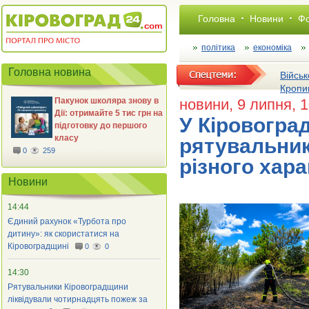
Головна
Новини
Фо
політика
економіка
Головна новина
Військ
Кропи
Пакунок школяра знову в
новини
, 9 липня, 
Дії: отримайте 5 тис грн на
У Кіровогра
підготовку до першого
класу
рятувальник
0
259
різного хар
Новини
14:44
Єдиний рахунок «Турбота про
дитину»: як скористатися на
Кіровоградщині
0
0
14:30
Рятувальники Кіровоградщини
ліквідували чотирнадцять пожеж за