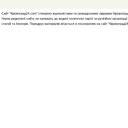
Сайт "Кіровоград24.com" створено журналістами та громадськими лідерами Кіровоград
Члени редколегії сайту не належать до жодної політичної партії чи релігійної організа
статей та блогерів. Передрук матеріалів вітається із посиланням на сайт "Кіровоград2