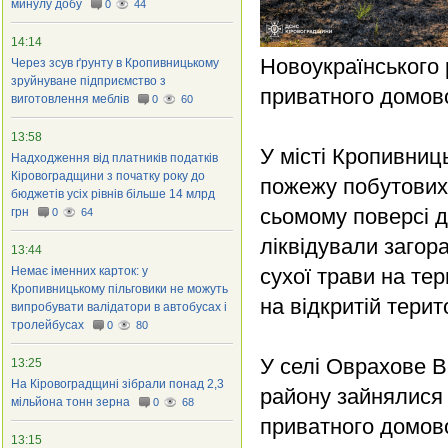
минулу добу
0
44
14:14
Новоукраїнського 
Через зсув ґрунту в Кропивницькому
зруйнуване підприємство з
приватного домов
виготовлення меблів
0
60
13:58
У місті Кропивниц
Надходження від платників податків
Кіровоградщини з початку року до
пожежу побутових 
бюджетів усіх рівнів більше 14 млрд
сьомому поверсі д
грн
0
64
ліквідували загор
13:44
Немає іменних карток: у
сухої трави на те
Кропивницькому пільговики не можуть
на відкритій терито
випробувати валідатори в автобусах і
тролейбусах
0
80
У селі Оврахове В
13:25
На Кіровоградщині зібрали понад 2,3
району зайнялися п
мільйона тонн зерна
0
68
приватного домово
13:15