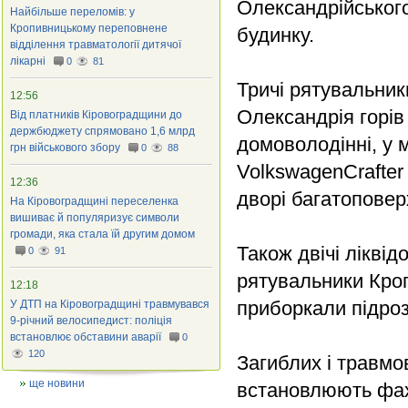
Олександрійськог
Найбільше переломів: у
Кропивницькому переповнене
будинку.
відділення травматології дитячої
лікарні
0
81
Тричі рятувальники
12:56
Олександрія горі
Від платників Кіровоградщини до
держбюджету спрямовано 1,6 млрд
домоволодінні, у 
грн військового збору
0
88
VolkswagenCrafter
12:36
дворі багатоповер
На Кіровоградщині переселенка
вишиває й популяризує символи
громади, яка стала їй другим домом
Також двічі лікві
0
91
рятувальники Кроп
12:18
приборкали підроз
У ДТП на Кіровоградщині травмувався
9-річний велосипедист: поліція
встановлює обставини аварії
0
120
Загиблих і травм
ще новини
встановлюють фах