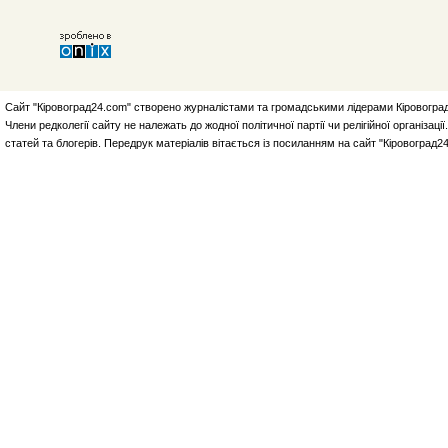
Сайт "Кіровоград24.com" створено журналістами та громадськими лідерами Кіровоград
Члени редколегії сайту не належать до жодної політичної партії чи релігійної організа
статей та блогерів. Передрук матеріалів вітається із посиланням на сайт "Кіровоград2