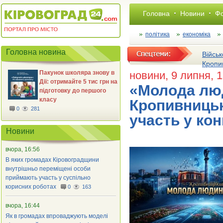
Головна
Новини
Фо
політика
економіка
Головна новина
Військ
Кропи
Пакунок школяра знову в
новини
, 9 липня, 
Дії: отримайте 5 тис грн на
«Молода люд
підготовку до першого
класу
Кропивницьк
0
281
участь у кон
Новини
вчора, 16:56
В яких громадах Кіровоградщини
внутрішньо переміщені особи
приймають участь у суспільно
корисних роботах
0
163
вчора, 16:44
Як в громадах впроваджують моделі