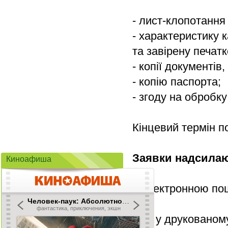
- лист-клопотанн
- характеристику 
та завірену печат
- копії документі
- копію паспорта;
- згоду на обробк
Кінцевий термін п
Заявки надсилаю
Киноафиша
- Електронною п
Або у друкованому