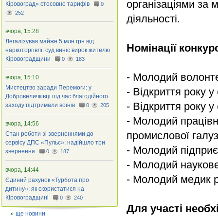
організаціями за 
Кіровоград» стосовно тарифів
0
252
діяльності.
вчора, 15:28
Легалізував майже 5 млн грн від
Номінації конкур
наркоторгівлі: суд виніс вирок жителю
Кіровоградщини
0
183
- Молодий волонте
вчора, 15:10
Мистецтво заради Перемоги: у
- Відкриття року у
Добровеличківці під час благодійного
- Відкриття року у
заходу підтримали воїнів
0
205
- Молодий працівн
вчора, 14:56
промислової галуз
Стан роботи зі зверненнями до
сервісу ДПС «Пульс»: надійшло три
- Молодий підприє
звернення
0
187
- Молодий наукове
вчора, 14:44
- Молодий медик 
Єдиний рахунок «Турбота про
дитину»: як скористатися на
Кіровоградщині
0
240
Для участі необх
ще новини