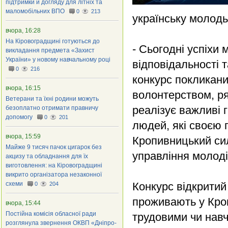
підтримки й догляду для літніх та
маломобільних ВПО
0
213
українську молодь
вчора, 16:28
На Кіровоградщині готуються до
- Сьогодні успіхи 
викладання предмета «Захист
України» у новому навчальному році
відповідальності т
0
216
конкурс покликани
вчора, 16:15
волонтерством, ря
Ветерани та їхні родини можуть
реалізує важливі 
безоплатно отримати правничу
допомогу
0
201
людей, які своєю
вчора, 15:59
Кропивницький си
Майже 9 тисяч пачок цигарок без
управління молоді
акцизу та обладнання для їх
виготовлення: на Кіровоградщині
викрито організатора незаконної
схеми
Конкурс відкритий 
0
204
проживають у Кро
вчора, 15:44
Постійна комісія обласної ради
трудовими чи нав
розглянула звернення ОКВП «Дніпро-