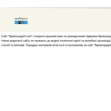
Сайт "Кіровоград24.com" створено журналістами та громадськими лідерами Кіровоград
Члени редколегії сайту не належать до жодної політичної партії чи релігійної організа
статей та блогерів. Передрук матеріалів вітається із посиланням на сайт "Кіровоград2