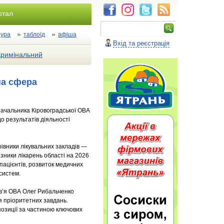
ртал
тура
таблоїд
афіша
Вхід та реєстрація
Кримінальний
на сфера
начальника Кіровоградської ОВА
 результатів діяльності
івники лікувальних закладів —
зники лікарень області на 2026
пацієнтів, розвиток медичних
систем.
в’я ОВА Олег Рибальченко
 пріоритетних завдань.
озиції за частиною ключових