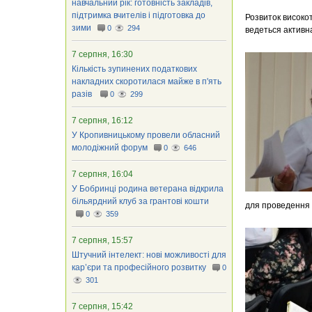
навчальний рік: готовність закладів,
підтримка вчителів і підготовка до
Розвиток високот
зими
0
294
ведеться активн
7 серпня, 16:30
Кількість зупинених податкових
накладних скоротилася майже в п'ять
разів
0
299
7 серпня, 16:12
У Кропивницькому провели обласний
молодіжний форум
0
646
7 серпня, 16:04
У Бобринці родина ветерана відкрила
більярдний клуб за грантові кошти
для проведення 
0
359
7 серпня, 15:57
Штучний інтелект: нові можливості для
кар’єри та професійного розвитку
0
301
7 серпня, 15:42