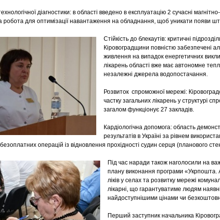
ехнологічної діагностики: в області введено в експлуатацію 2 сучасні магнітн
а робота для оптимізації навантаження на обладнання, щоб уникати появи шту
Стійкість до блекаутів: критичні підрозді
Кіровоградщини повністю забезпечені 
живлення на випадок енергетичних виклик
лікарень області вже має автономне теп
незалежні джерела водопостачання.
Розвиток спроможної мережі: Кіровоградс
частку загальних лікарень у структурі сп
загалом функціонує 27 закладів.
Кардіологічна допомога: область демонс
результатів в Україні за рівнем викорис
безоплатних операцій із відновлення прохідності судин серця (планового стен
Під час наради також наголосили на ва
плану виконання програми «Укрпошта. 
ліків у селах та розвитку мережі комуна
лікарні, що гарантуватиме людям наявн
найдоступнішими цінами чи безкоштовн
Перший заступник начальника Кіровогр