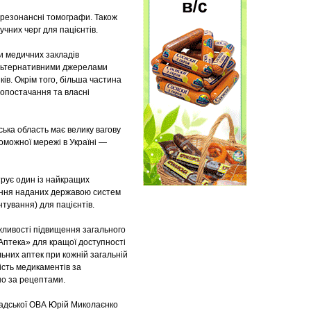
о-резонансні томографи. Також
чних черг для пацієнтів.
ли медичних закладів
альтернативними джерелами
ів. Окрім того, більша частина
лопостачання та власні
ька область має велику вагову
роможної мережі в Україні —
трує один із найкращих
тання наданих державою систем
тування) для пацієнтів.
жливості підвищення загального
Аптека» для кращої доступності
льних аптек при кожній загальній
ість медикаментів за
о за рецептами.
адської ОВА Юрій Миколаєнко