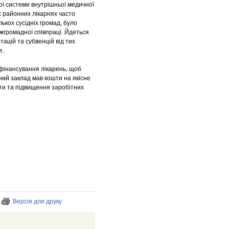
ої системи внутрішньої медичної
іх районних лікарнях часто
лькох сусідніх громад, було
жгромадної співпраці. Йдеться
ацій та субвенцій від тих
и.
фінансування лікарень, щоб
ий заклад мав кошти на якісне
ти та підвищення заробітних
Версія для друку