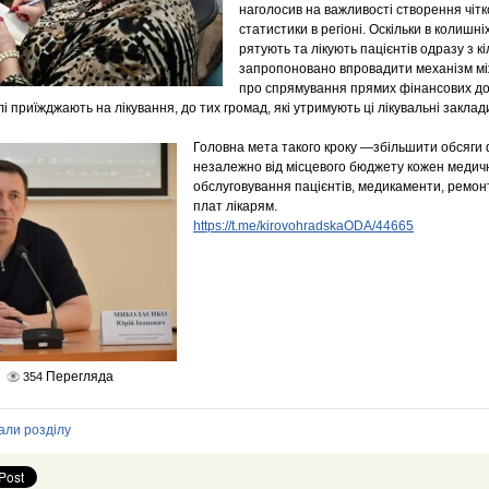
наголосив на важливості створення чітк
статистики в регіоні. Оскільки в колишн
рятують та лікують пацієнтів одразу з кі
запропоновано впровадити механізм мі
про спрямування прямих фінансових дот
лі приїжджають на лікування, до тих громад, які утримують ці лікувальні заклад
Головна мета такого кроку —збільшити обсяги 
незалежно від місцевого бюджету кожен медичн
обслуговування пацієнтів, медикаменти, ремон
плат лікарям.
https://t.me/kirovohradskaODA/44665
Перегляда
354
али розділу