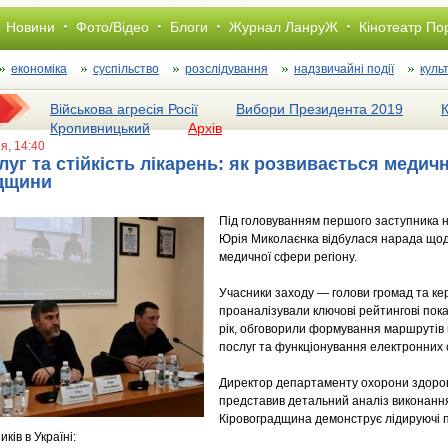
Новини
Фото/Відео
Блоги
Журнал ЛанруЖ
Кінотеатр По
економіка
суспільство
розслiдування
надзвичайні події
куль
Військова агресія Росії
Вибори Президента 2019
Кропивницький
Архів
ня, 14:40
луг та стійкість лікарень: як розвивається медич
дщини
Під головуванням першого заступника 
Юрія Миколаєнка відбулася нарада щодо
медичної сфери регіону.
Учасники заходу — голови громад та кер
проаналізували ключові рейтингові пока
рік, обговорили формування маршрутів 
послуг та функціонування електронних 
Директор департаменту охорони здоро
представив детальний аналіз виконання
Кіровоградщина демонструє лідируючі п
ків в Україні: