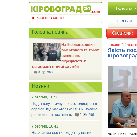
Головна
політика
Головна новина
На Кіровоградщині
новини
, 17 черв
Якість пос
військового та трьох
Кіровогра
цивільних
підозрюють в
організації втеч зі служби
0
369
Новини
7 серпня, 16:56
Податкову знижку – через електронні
сервіси: під час «гарячої лінії» надано
роз'яснення платникам
0
296
7 серпня, 16:42
Як система освіти входить у новий
медичних показни