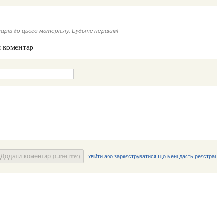
арів до цього матеріалу. Будьте першим!
 коментар
Додати коментар
(Ctrl+Enter)
Увійти або зареєструватися
Що мені дасть реєстрац