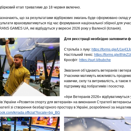
дбірковий етап триватиме до 18 червня включно.
зазначають, що за результатами відбіркових змагань буде сформовано склад уч
зультати враховуватимуться під час формування національної збірної для учас
NS GAMES UA, які відбудуться у вересні 2026 року у Валенсії (Іспанія).
Для реєстрації необхідно заповнити 
Стрільба з луку:
https://forms.gle/U1e4
Настільний теніс:
https://forms.gle/8Ve
Кросфіт:
https://surl.li/bubche
Змагання об’єднають ветеранів і ветеран
Учасники матимуть можливість продемо
навички, силу та витривалість, а також
підтримку від побратимів і посестер.
«Ігри Ветеранів 2026» відбуватимуться 
в України «Розвиток спорту для ветеранів» на виконання Стратегії ветерансько
атегії зі створення безбарʼєрного простору в Україні, розробленої за ініціат
book.com/krrada.official?locale=bg_BG