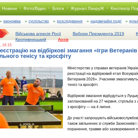
Новини
Фото/Відео
Блоги
Журнал ЛанруЖ
Кінотеатр По
економіка
суспільство
розслiдування
надзвичайні події
куль
Військова агресія Росії
Вибори Президента 2019
Кропивницький
Архів
, 16:15
еєстрацію на відбіркові змагання «Ігри Ветеранів 
ільного тенісу та кросфіту
Міністерство у справах ветеранів Украї
реєстрації на відбірковий етап Всеукраї
Ветеранів 2026». Учасники змагатимуться
тенісі та кросфіті.
Відбіркові змагання відбудуться у Луцьк
запланований на 27 червня, стрільба з 
з кросфіту — на 4 липня.
До участі запрошують військовослужбовц
також звільнених зі служби Захисників і
поранення, травми або захворювання п