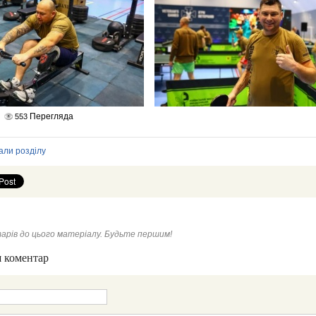
Перегляда
553
али розділу
арів до цього матеріалу. Будьте першим!
 коментар