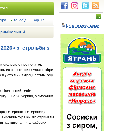
ртал
тура
таблоїд
афіша
Вхід та реєстрація
Кримінальний
2026» зі стрільби з
ни оголосило про початок
нських спортивних змагань «Ігри
 у стрільбі з луку, настільному
у. Настільний теніс
луку — на 28 червня, а змагання
ів, ветеранів і ветеранок, а
 Захисниць України, які отримали
ід час виконання службових