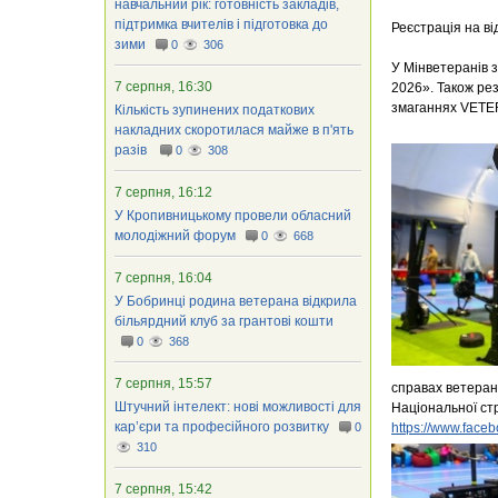
навчальний рік: готовність закладів,
підтримка вчителів і підготовка до
Реєстрація на ві
зими
0
306
У Мінветеранів 
7 серпня, 16:30
2026». Також ре
змаганнях VETERA
Кількість зупинених податкових
накладних скоротилася майже в п'ять
разів
0
308
7 серпня, 16:12
У Кропивницькому провели обласний
молодіжний форум
0
668
7 серпня, 16:04
У Бобринці родина ветерана відкрила
більярдний клуб за грантові кошти
0
368
7 серпня, 15:57
справах ветерані
Штучний інтелект: нові можливості для
Національної стр
кар’єри та професійного розвитку
0
https://www.face
310
7 серпня, 15:42