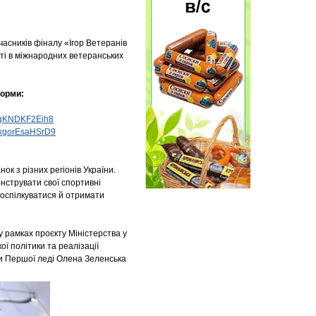
асників фіналу «Ігор Ветеранів
ті в міжнародних ветеранських
форми:
3JgKNDKF2Eih8
Z1kgorEsaHSrD9
ок з різних регіонів України.
нструвати свої спортивні
 поспілкуватися й отримати
у рамках проєкту Міністерства у
ї політики та реалізації
иви Першої леді Олена Зеленська