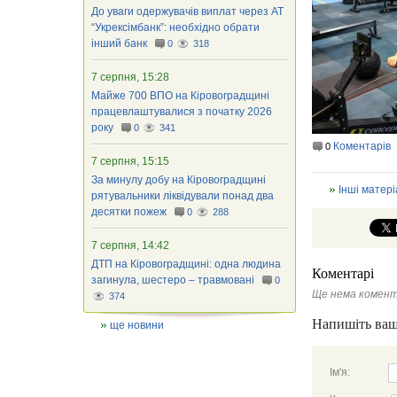
До уваги одержувачів виплат через АТ
“Укрексімбанк”: необхідно обрати
інший банк
0
318
7 серпня, 15:28
Майже 700 ВПО на Кіровоградщині
працевлаштувалися з початку 2026
року
0
341
Коментарів
0
7 серпня, 15:15
За минулу добу на Кіровоградщині
Інші матері
рятувальники ліквідували понад два
десятки пожеж
0
288
7 серпня, 14:42
ДТП на Кіровоградщині: одна людина
Коментарі
загинула, шестеро – травмовані
0
Ще нема комент
374
Напишіть ваш
ще новини
Ім'я: