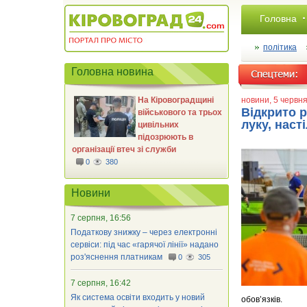
Головна
політика
Головна новина
На Кіровоградщині
новини
, 5 червня
Відкрито р
військового та трьох
луку, наст
цивільних
підозрюють в
організації втеч зі служби
0
380
Новини
7 серпня, 16:56
Податкову знижку – через електронні
сервіси: під час «гарячої лінії» надано
роз'яснення платникам
0
305
7 серпня, 16:42
Як система освіти входить у новий
обов’язків.