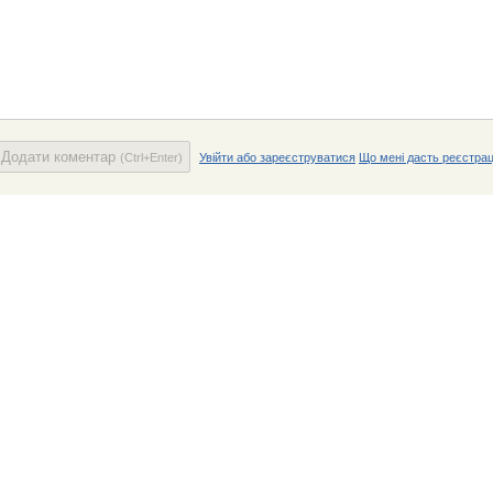
Додати коментар
(Ctrl+Enter)
Увійти або зареєструватися
Що мені дасть реєстрац