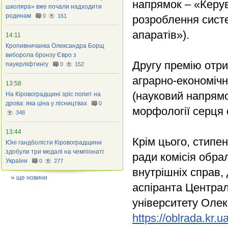
напрямок – «Керу
школяра» вже почали надходити
родинам
0
161
розроблення систе
апаратів»).
14:11
Кропивничанка Олександра Борщ
виборола бронзу Євро з
Другу премію отр
пауерліфтингу
0
152
аграрно-економічн
13:58
(науковий напрям
На Кіровоградщині зріс попит на
дрова: яка ціна у лісництвах
0
морфології серця 
348
13:44
Крім цього, стипен
Юні гандболісти Кіровоградщини
здобули три медалі на чемпіонаті
ради комісія обра
України
0
277
внутрішніх справ, 
ще новини
аспіранта Централ
університету Оле
https://oblrada.kr