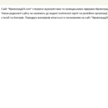
Сайт "Кіровоград24.com" створено журналістами та громадськими лідерами Кіровоград
Члени редколегії сайту не належать до жодної політичної партії чи релігійної організа
статей та блогерів. Передрук матеріалів вітається із посиланням на сайт "Кіровоград2