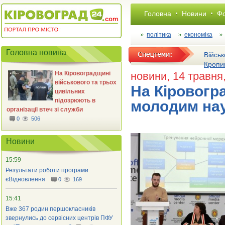
Головна
Новини
Фо
політика
економіка
Головна новина
Військ
Кропи
На Кіровоградщині
новини
, 14 травня
військового та трьох
На Кіровогр
цивільних
підозрюють в
молодим нау
організації втеч зі служби
0
506
Новини
15:59
Результати роботи програми
єВідновлення
0
169
15:41
Вже 367 родин першокласників
звернулись до сервісних центрів ПФУ