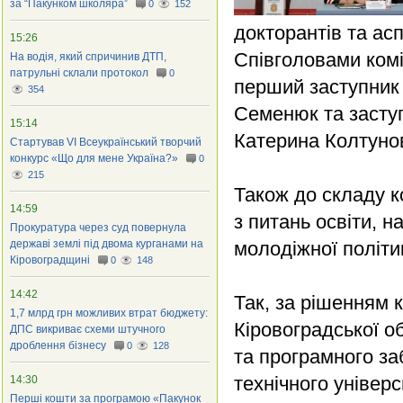
за “Пакунком школяраˮ
0
152
докторантів та асп
15:26
Співголовами комі
На водія, який спричинив ДТП,
патрульні склали протокол
0
перший заступник 
354
Семенюк та заступ
15:14
Катерина Колтуно
Стартував VI Всеукраїнський творчий
конкурс «Що для мене Україна?»
0
215
Також до складу ко
14:59
з питань освіти, на
Прокуратура через суд повернула
державі землі під двома курганами на
молодіжної політи
Кіровоградщині
0
148
14:42
Так, за рішенням 
1,7 млрд грн можливих втрат бюджету:
Кіровоградської о
ДПС викриває схеми штучного
дроблення бізнесу
0
128
та програмного за
технічного універс
14:30
Перші кошти за програмою «Пакунок