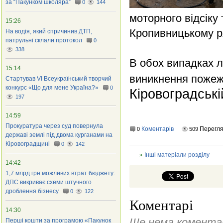
за “Пакунком школяраˮ
0
144
моторного відсіку
15:26
Кропивницькому ря
На водія, який спричинив ДТП,
патрульні склали протокол
0
338
В обох випадках 
15:14
виникнення пожеж
Стартував VI Всеукраїнський творчий
конкурс «Що для мене Україна?»
0
Кіровоградські
197
14:59
Прокуратура через суд повернула
Коментарів
Перегля
0
509
державі землі під двома курганами на
Кіровоградщині
0
142
Інші матеріали розділу
14:42
1,7 млрд грн можливих втрат бюджету:
ДПС викриває схеми штучного
дроблення бізнесу
0
122
Коментарі
14:30
Ще нема коментар
Перші кошти за програмою «Пакунок