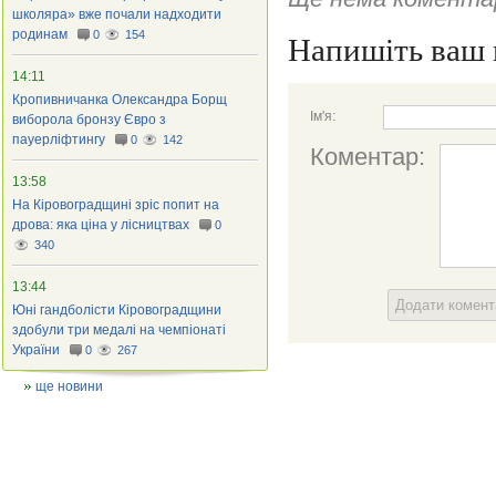
школяра» вже почали надходити
родинам
0
154
Напишіть ваш 
14:11
Кропивничанка Олександра Борщ
Ім'я:
виборола бронзу Євро з
пауерліфтингу
0
142
Коментар:
13:58
На Кіровоградщині зріс попит на
дрова: яка ціна у лісництвах
0
340
13:44
Додати комен
Юні гандболісти Кіровоградщини
здобули три медалі на чемпіонаті
України
0
267
ще новини