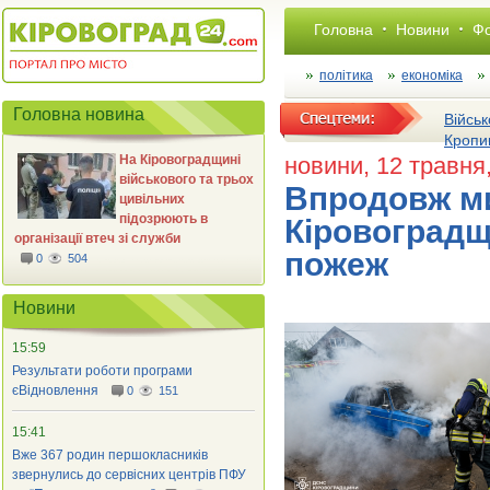
Головна
Новини
Фо
політика
економіка
Головна новина
Військ
Кропи
На Кіровоградщині
новини
, 12 травня
військового та трьох
Впродовж ми
цивільних
підозрюють в
Кіровоградщ
організації втеч зі служби
пожеж
0
504
Новини
15:59
Результати роботи програми
єВідновлення
0
151
15:41
Вже 367 родин першокласників
звернулись до сервісних центрів ПФУ