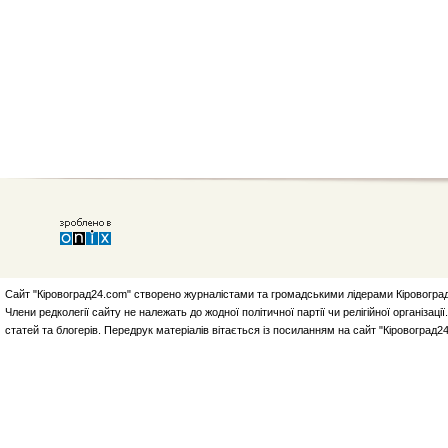
Сайт "Кіровоград24.com" створено журналістами та громадськими лідерами Кіровоград
Члени редколегії сайту не належать до жодної політичної партії чи релігійної організа
статей та блогерів. Передрук матеріалів вітається із посиланням на сайт "Кіровоград2