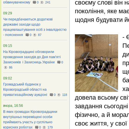
своєму слові він н
обвинуваченому
0
241
покоління, яке ма
09:29
щодня будувати й
Чи передбачаються додаткові
державні заходи щодо
працевлаштування осіб з інвалідністю
- пояснення
0
87
- 
Пе
09:15
На Кіровоградщині обговорили
ди
проведення заходів до Дня пам’яті
пр
Захисників і Захисниць України
0
86
що
09:02
ба
Громадський будинок у
ха
Кіровоградській області на
приватизаційному аукціоні
0
118
довела всьому світ
завдання сьогодн
вчора, 16:56
В яких громадах Кіровоградщини
фізично, а й мора
внутрішньо переміщені особи
своє життя, у сво
приймають участь у суспільно
корисних роботах
0
179