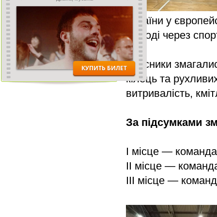
України у європейс
молоді через спорт
Учасники змагалис
кілець та рухливи
витривалість, кмі
За підсумками зм
І місце — команд
ІІ місце — коман
ІІІ місце — кома