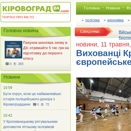
Головна
Новини
Фо
політика
економіка
Головна новина
Військ
Кропи
Пакунок школяра знову в
новини
, 11 травня
Дії: отримайте 5 тис грн на
Вихованці К
підготовку до першого
класу
європейськ
0
283
Новини
10:59
Бути поруч, коли це найважливіше:
історія поліцейського-донора з
Кіровоградщини
0
72
10:42
У Кропивницькому рятувальники
допомогли літньому чоловікові