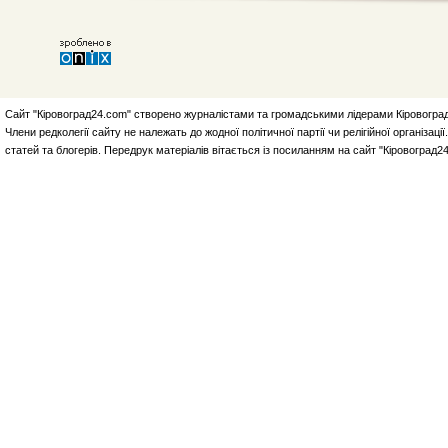
Сайт "Кіровоград24.com" створено журналістами та громадськими лідерами Кіровоград
Члени редколегії сайту не належать до жодної політичної партії чи релігійної організа
статей та блогерів. Передрук матеріалів вітається із посиланням на сайт "Кіровоград2