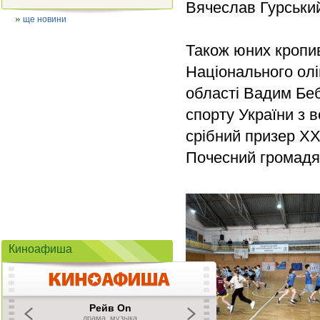
Вячеслав Гурськи
ще новини
Також юних кропив
Національного олі
області Вадим Бе
спорту України з в
срібний призер XXV
Почесний громадя
Киноафиша