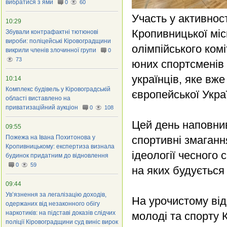
вибратися з ями
0
60
Участь у активнос
10:29
Кропивницької міс
Збували контрафактні тютюнові
вироби: поліцейські Кіровоградщини
олімпійського комі
викрили членів злочинної групи
0
73
юних спортсменів
українців, яке вж
10:14
Комплекс будівель у Кіровоградській
європейської Укра
області виставлено на
приватизаційний аукціон
0
108
Цей день наповнив
09:55
Пожежа на Івана Похитонова у
спортивні змаганн
Кропивницькому: експертиза визнала
ідеології чесного 
будинок придатним до відновлення
0
59
на яких будується
09:44
Ув’язнення за легалізацію доходів,
На урочистому від
одержаних від незаконного обігу
наркотиків: на підставі доказів слідчих
молоді та спорту 
поліції Кіровоградщини суд виніс вирок