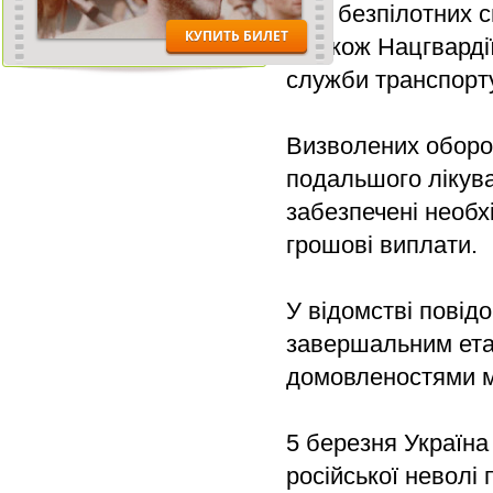
Сил безпілотних с
а також Нацгварді
служби транспорту
Визволених оборо
подальшого лікува
забезпечені необ
грошові виплати.
У відомстві повід
завершальним ета
домовленостями м
5 березня Україна
російської неволі