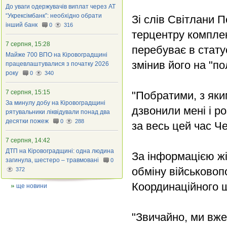
До уваги одержувачів виплат через АТ
“Укрексімбанк”: необхідно обрати
Зі слів Світлани 
інший банк
0
316
терцентру комплек
7 серпня, 15:28
перебуває в стату
Майже 700 ВПО на Кіровоградщині
змінив його на "по
працевлаштувалися з початку 2026
року
0
340
7 серпня, 15:15
"Побратими, з яки
За минулу добу на Кіровоградщині
дзвонили мені і р
рятувальники ліквідували понад два
десятки пожеж
0
288
за весь цей час Ч
7 серпня, 14:42
ДТП на Кіровоградщині: одна людина
За інформацією жі
загинула, шестеро – травмовані
0
обміну військовоп
372
Координаційного 
ще новини
"Звичайно, ми вже