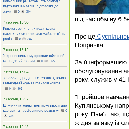
навчальний рік: готовність закладів,
підтримка вчителів і підготовка до
зими
0
304
під час обміну 6 б
7 серпня, 16:30
Кількість зупинених податкових
накладних скоротилася майже в п'ять
Про це
Суспільно
разів
0
307
Поправка.
7 серпня, 16:12
У Кропивницькому провели обласний
За її інформацією,
молодіжний форум
0
665
обслуговування ав
7 серпня, 16:04
У Бобринці родина ветерана відкрила
року, служив у 41-
більярдний клуб за грантові кошти
0
367
"Пройшов навчання
7 серпня, 15:57
Куп'янському напр
Штучний інтелект: нові можливості для
кар’єри та професійного розвитку
0
року. Пам'ятаю, що
310
ж дня зв'язку із с
7 серпня, 15:42