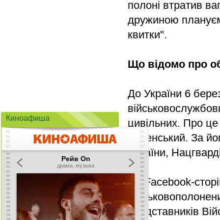
полоні втратив ваг
дружиною плануємо
квитки".
Що відомо про о
До України 6 бере
військовослужбовц
Киноафиша
цивільних. Про ц
Зеленський. За йо
України, Нацгвард
На Facebook-сторі
військовополонени
представників Вій