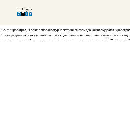
Сайт "Кіровоград24.com" створено журналістами та громадськими лідерами Кіровоград
Члени редколегії сайту не належать до жодної політичної партії чи релігійної організа
статей та блогерів. Передрук матеріалів вітається із посиланням на сайт "Кіровоград2