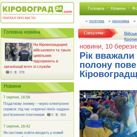
Головна
Новини
Фо
політика
економіка
Головна новина
Військ
Кропи
На Кіровоградщині
новини
, 10 березн
військового та трьох
Рік вважали 
цивільних
підозрюють в
полону пове
організації втеч зі служби
Кіровоград
0
378
Новини
7 серпня, 16:56
Податкову знижку – через електронні
сервіси: під час «гарячої лінії» надано
роз'яснення платникам
0
304
7 серпня, 16:42
Як система освіти входить у новий