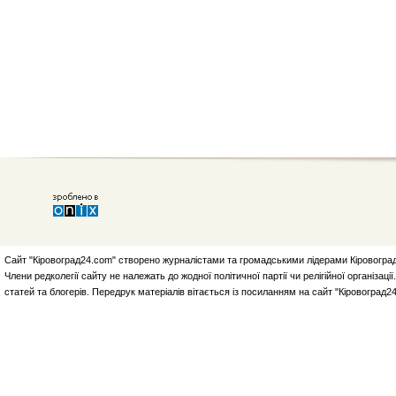
Сайт "Кіровоград24.com" створено журналістами та громадськими лідерами Кіровоград
Члени редколегії сайту не належать до жодної політичної партії чи релігійної організа
статей та блогерів. Передрук матеріалів вітається із посиланням на сайт "Кіровоград2