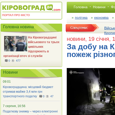
Головна
Новини
Фо
політика
економіка
Головна новина
Військ
Кропи
На Кіровоградщині
новини
, 19 січня, 
військового та трьох
За добу на К
цивільних
підозрюють в
пожеж різно
організації втеч зі служби
0
477
Новини
09:01
Кіровоградщина: місцевий бюджет
отримав майже 3,4 млн грн
транспортного податку
0
47
7 серпня, 16:56
Податкову знижку – через електронні