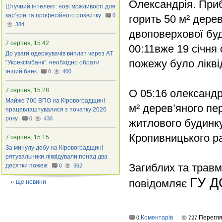
Олександрія. При
Штучний інтелект: нові можливості для
кар’єри та професійного розвитку
0
горить 50 м² дере
384
двоповерхової буді
7 серпня, 15:42
00:11вже 19 січня
До уваги одержувачів виплат через АТ
пожежу було лікві
“Укрексімбанк”: необхідно обрати
інший банк
0
400
7 серпня, 15:28
О 05:16 олександр
Майже 700 ВПО на Кіровоградщині
м² дерев’яного пе
працевлаштувалися з початку 2026
року
0
430
житлового будинк
Кропивницького ра
7 серпня, 15:15
За минулу добу на Кіровоградщині
рятувальники ліквідували понад два
Загиблих та трав
десятки пожеж
0
362
ГУ Д
повідомляє
ще новини
Коментарів
Перегля
0
727