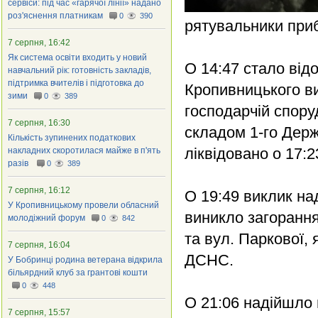
сервіси: під час «гарячої лінії» надано
роз'яснення платникам
0
390
рятувальники при
7 серпня, 16:42
Як система освіти входить у новий
О 14:47 стало від
навчальний рік: готовність закладів,
підтримка вчителів і підготовка до
Кропивницького ви
зими
0
389
господарчій спору
7 серпня, 16:30
складом 1-го Дер
Кількість зупинених податкових
ліквідовано о 17:2
накладних скоротилася майже в п'ять
разів
0
389
7 серпня, 16:12
О 19:49 виклик на
У Кропивницькому провели обласний
виникло загорання
молодіжний форум
0
842
та вул. Паркової,
7 серпня, 16:04
ДСНС.
У Бобринці родина ветерана відкрила
більярдний клуб за грантові кошти
0
448
О 21:06 надійшло
7 серпня, 15:57