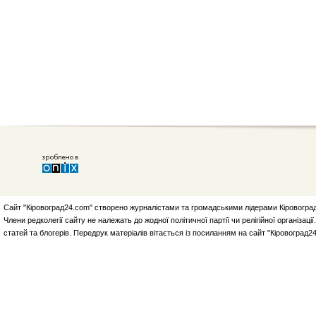
Сайт "Кіровоград24.com" створено журналістами та громадськими лідерами Кіровоград
Члени редколегії сайту не належать до жодної політичної партії чи релігійної організа
статей та блогерів. Передрук матеріалів вітається із посиланням на сайт "Кіровоград2