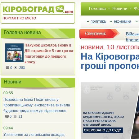
Головна
Новини
Фо
політика
економіка
Головна новина
Військ
Кропи
Пакунок школяра знову в
новини
, 10 листо
Дії: отримайте 5 тис грн на
На Кіровогра
підготовку до першого
класу
гроші пропо
0
283
Новини
09:55
Пожежа на Івана Похитонова у
Кропивницькому: експертиза визнала
будинок придатним до відновлення
0
21
09:44
Ув’язнення за легалізацію доходів,