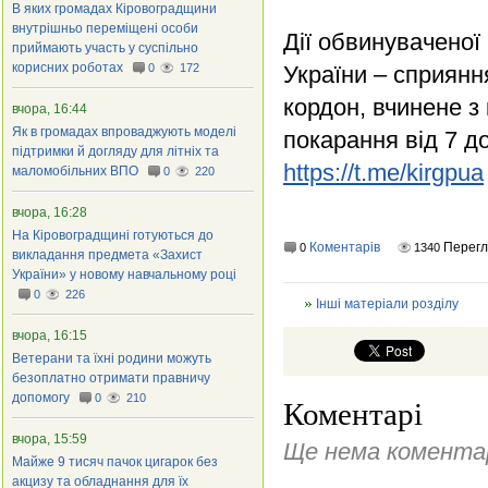
В яких громадах Кіровоградщини
внутрішньо переміщені особи
Дії обвинуваченої 
приймають участь у суспільно
корисних роботах
0
172
України – сприян
кордон, вчинене з
вчора, 16:44
Як в громадах впроваджують моделі
покарання від 7 д
підтримки й догляду для літніх та
https://t.me/kirgpua
маломобільних ВПО
0
220
вчора, 16:28
На Кіровоградщині готуються до
Коментарів
Перегл
0
1340
викладання предмета «Захист
України» у новому навчальному році
0
226
Інші матеріали розділу
вчора, 16:15
Ветерани та їхні родини можуть
безоплатно отримати правничу
допомогу
0
210
Коментарі
вчора, 15:59
Ще нема коментар
Майже 9 тисяч пачок цигарок без
акцизу та обладнання для їх