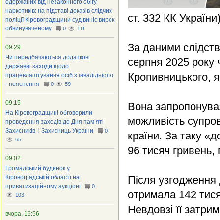
одержаних від незаконного обігу
наркотиків: на підставі доказів слідчих
ст. 332 КК України)
поліції Кіровоградщини суд виніс вирок
обвинуваченому
0
111
За даними слідства
09:29
Чи передбачаються додаткові
серпня 2025 року
державні заходи щодо
Кропивницького, як
працевлаштування осіб з інвалідністю
- пояснення
0
59
09:15
Вона запропонува
На Кіровоградщині обговорили
можливість супров
проведення заходів до Дня пам’яті
Захисників і Захисниць України
0
країни. За таку «
65
96 тисяч гривень,
09:02
Громадський будинок у
Кіровоградській області на
Після узгодження 
приватизаційному аукціоні
0
отримала 142 тися
103
Невдовзі її затри
вчора, 16:56