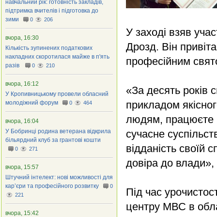
навчальний рік: готовність закладів,
підтримка вчителів і підготовка до
зими
0
206
У заході взяв уча
вчора, 16:30
Дрозд. Він привіт
Кількість зупинених податкових
накладних скоротилася майже в п'ять
професійним свят
разів
0
210
вчора, 16:12
«За десять років 
У Кропивницькому провели обласний
прикладом якісног
молодіжний форум
0
464
людям, працюєте ч
вчора, 16:04
У Бобринці родина ветерана відкрила
сучасне суспільств
більярдний клуб за грантові кошти
відданість своїй 
0
271
довіра до влади»,
вчора, 15:57
Штучний інтелект: нові можливості для
кар’єри та професійного розвитку
0
Під час урочистос
221
центру МВС в обла
вчора, 15:42