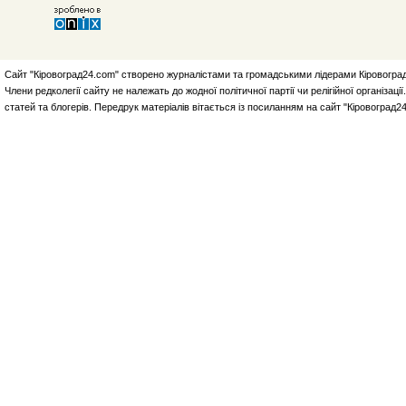
Сайт "Кіровоград24.com" створено журналістами та громадськими лідерами Кіровоград
Члени редколегії сайту не належать до жодної політичної партії чи релігійної організа
статей та блогерів. Передрук матеріалів вітається із посиланням на сайт "Кіровоград2