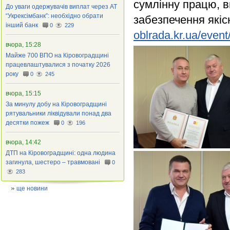
сумлінну працю, в
До уваги одержувачів виплат через АТ
“Укрексімбанк”: необхідно обрати
забезпечення якіс
інший банк
0
229
oblrada.kr.ua/even
вчора, 15:28
Майже 700 ВПО на Кіровоградщині
працевлаштувалися з початку 2026
року
0
245
вчора, 15:15
За минулу добу на Кіровоградщині
рятувальники ліквідували понад два
десятки пожеж
0
196
вчора, 14:42
ДТП на Кіровоградщині: одна людина
загинула, шестеро – травмовані
0
283
ще новини