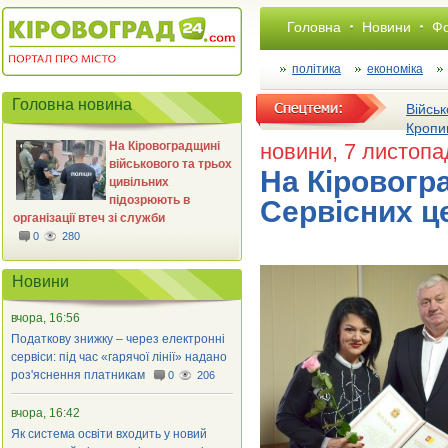
Головна
Новини
Фо
політика
економіка
Головна новина
Військ
Кропи
На Кіровоградщині
новини
, 7 листоп
військового та трьох
На Кіровогр
цивільних
підозрюють в
Сервісних ц
організації втеч зі служби
0
280
Новини
вчора, 16:56
Податкову знижку – через електронні
сервіси: під час «гарячої лінії» надано
роз'яснення платникам
0
206
вчора, 16:42
Як система освіти входить у новий