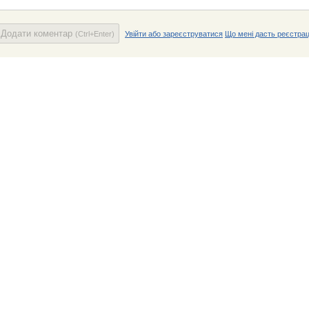
Додати коментар
(Ctrl+Enter)
Увійти або зареєструватися
Що мені дасть реєстрац