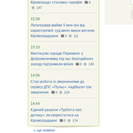
Кіровоград» стосовно тарифів
0
147
15:28
Легалізував майже 5 млн грн від
наркоторгівлі: суд виніс вирок жителю
Кіровоградщини
0
111
15:10
Мистецтво заради Перемоги: у
Добровеличківці під час благодійного
заходу підтримали воїнів
0
130
14:56
Стан роботи зі зверненнями до
сервісу ДПС «Пульс»: надійшло три
звернення
0
124
14:44
Єдиний рахунок «Турбота про
дитину»: як скористатися на
Кіровоградщині
0
174
ще новини