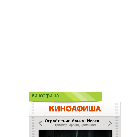
Киноафиша