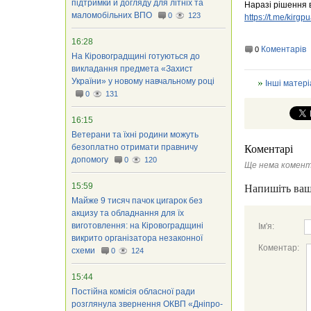
підтримки й догляду для літніх та
Наразі рішення в
маломобільних ВПО
0
123
https://t.me/kirgp
16:28
Коментарів
0
На Кіровоградщині готуються до
викладання предмета «Захист
України» у новому навчальному році
Інші матері
0
131
16:15
Ветерани та їхні родини можуть
безоплатно отримати правничу
Коментарі
допомогу
0
120
Ще нема комент
15:59
Напишіть ваш
Майже 9 тисяч пачок цигарок без
акцизу та обладнання для їх
виготовлення: на Кіровоградщині
Ім'я:
викрито організатора незаконної
Коментар:
схеми
0
124
15:44
Постійна комісія обласної ради
розглянула звернення ОКВП «Дніпро-