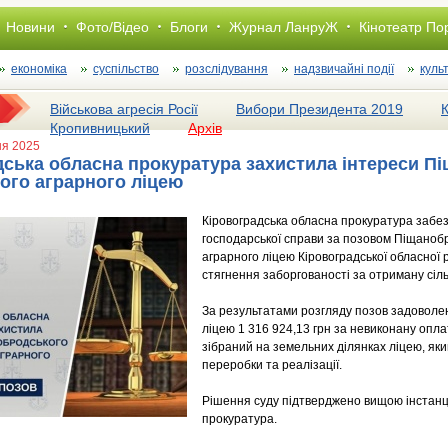
Новини
Фото/Відео
Блоги
Журнал ЛанруЖ
Кінотеатр По
економіка
суспільство
розслiдування
надзвичайні події
куль
Військова агресія Росії
Вибори Президента 2019
Кропивницький
Архів
ня 2025
дська обласна прокуратура захистила інтереси П
ого аграрного ліцею
Кіровоградська обласна прокуратура забез
господарської справи за позовом Піщаноб
аграрного ліцею Кіровоградської обласно
стягнення заборгованості за отриману сіл
За результатами розгляду позов задоволен
ліцею 1 316 924,13 грн за невиконану опл
зібраний на земельних ділянках ліцею, як
переробки та реалізації.
Рішення суду підтверджено вищою інстанці
прокуратура.