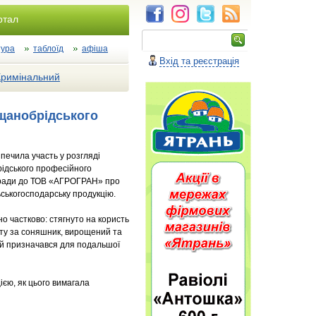
ртал
тура
таблоїд
афіша
Вхід та реєстрація
Кримінальний
іщанобрідського
печила участь у розгляді
рідського професійного
ї ради до ТОВ «АГРОГРАН» про
ьськогосподарську продукцію.
о частково: стягнуто на користь
ату за соняшник, вирощений та
ий призначався для подальшої
єю, як цього вимагала