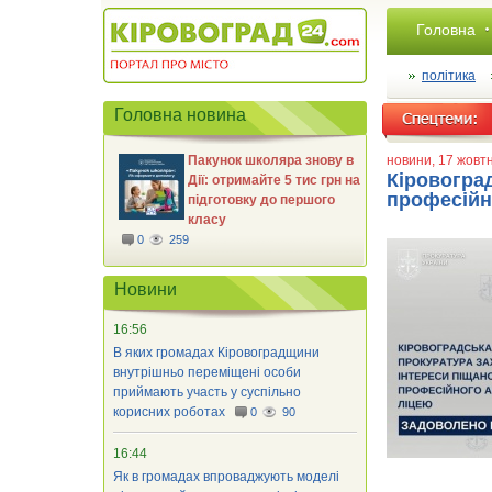
Головна
політика
Головна новина
Пакунок школяра знову в
новини
, 17 жовт
Кіровогра
Дії: отримайте 5 тис грн на
професійн
підготовку до першого
класу
0
259
Новини
16:56
В яких громадах Кіровоградщини
внутрішньо переміщені особи
приймають участь у суспільно
корисних роботах
0
90
16:44
Як в громадах впроваджують моделі