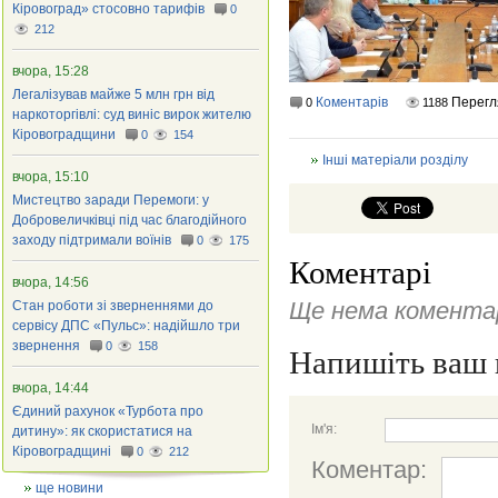
Кіровоград» стосовно тарифів
0
212
вчора, 15:28
Легалізував майже 5 млн грн від
Коментарів
Перегл
0
1188
наркоторгівлі: суд виніс вирок жителю
Кіровоградщини
0
154
Інші матеріали розділу
вчора, 15:10
Мистецтво заради Перемоги: у
Добровеличківці під час благодійного
заходу підтримали воїнів
0
175
Коментарі
вчора, 14:56
Ще нема коментар
Стан роботи зі зверненнями до
сервісу ДПС «Пульс»: надійшло три
звернення
0
158
Напишіть ваш 
вчора, 14:44
Єдиний рахунок «Турбота про
Ім'я:
дитину»: як скористатися на
Кіровоградщині
0
212
Коментар:
ще новини