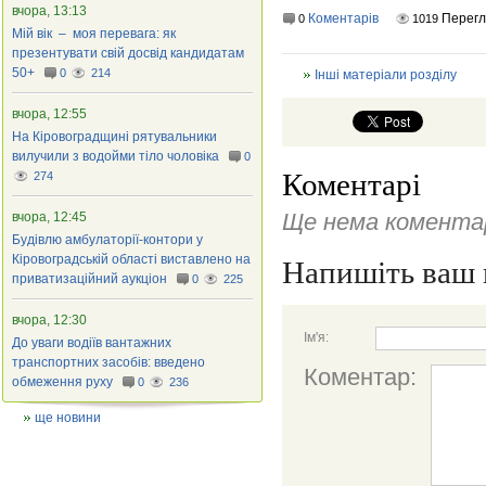
вчора, 13:13
Коментарів
Перегл
0
1019
Мій вік – моя перевага: як
презентувати свій досвід кандидатам
50+
0
214
Інші матеріали розділу
вчора, 12:55
На Кіровоградщині рятувальники
вилучили з водойми тіло чоловіка
0
Коментарі
274
Ще нема коментар
вчора, 12:45
Будівлю амбулаторії-контори у
Кіровоградській області виставлено на
Напишіть ваш 
приватизаційний аукціон
0
225
вчора, 12:30
Ім'я:
До уваги водіїв вантажних
транспортних засобів: введено
Коментар:
обмеження руху
0
236
ще новини