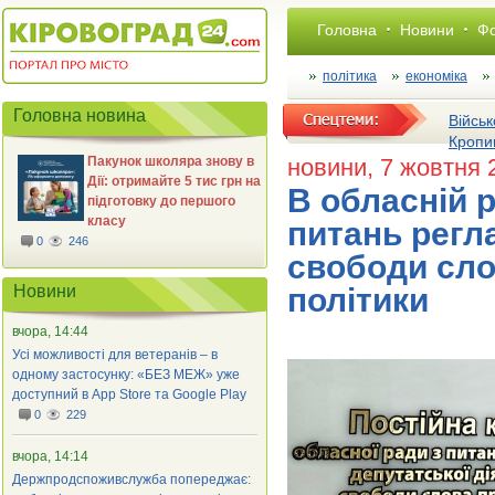
Головна
Новини
Фо
політика
економіка
Головна новина
Військ
Кропи
Пакунок школяра знову в
новини
, 7 жовтня 
Дії: отримайте 5 тис грн на
В обласній р
підготовку до першого
класу
питань регла
0
246
свободи сло
Новини
політики
вчора, 14:44
Усі можливості для ветеранів – в
одному застосунку: «БЕЗ МЕЖ» уже
доступний в App Store та Google Play
0
229
вчора, 14:14
Держпродспоживслужба попереджає: