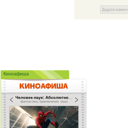
Додати комен
Киноафиша