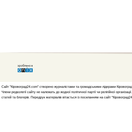
Сайт "Кіровоград24.com" створено журналістами та громадськими лідерами Кіровоград
Члени редколегії сайту не належать до жодної політичної партії чи релігійної організа
статей та блогерів. Передрук матеріалів вітається із посиланням на сайт "Кіровоград2