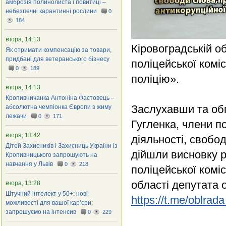
амброзія полинолиста і повитиці –
небезпечні карантинні рослини
0
184
вчора, 14:13
Кіровоградській о
Як отримати компенсацію за товари,
придбані для ветеранського бізнесу
поліцейської комі
0
189
поліцію».
вчора, 14:13
Кропивничанка Антоніна Фастовець –
Заслухавши та обг
абсолютна чемпіонка Європи з жиму
лежачи
0
171
Гугленка, члени по
вчора, 13:42
діяльності, свобод
Дітей Захисників і Захисниць України із
дійшли висновку р
Кропивницького запрошують на
навчання у Львів
0
218
поліцейської коміс
області депутата 
вчора, 13:28
Штучний інтелект у 50+: нові
https://t.me/oblrada
можливості для вашої кар’єри:
запрошуємо на інтенсив
0
229