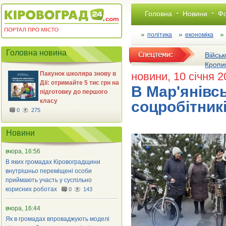
Головна
Новини
Фо
політика
економіка
Головна новина
Військ
Кропи
Пакунок школяра знову в
новини
, 10 січня 
Дії: отримайте 5 тис грн на
В Мар'янівсь
підготовку до першого
класу
соцробітник
0
275
Новини
вчора, 16:56
В яких громадах Кіровоградщини
внутрішньо переміщені особи
приймають участь у суспільно
корисних роботах
0
143
вчора, 16:44
Як в громадах впроваджують моделі