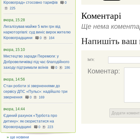
Кіровоград» стосовно тарифів
0
225
Коментарі
вчора, 15:28
Ще нема коментар
Легалізував майже 5 млн грн від
наркоторгівлі: суд виніс вирок жителю
Кіровоградщини
0
164
Напишіть ваш 
вчора, 15:10
Мистецтво заради Перемоги: у
Ім'я:
Добровеличківці під час благодійного
заходу підтримали воїнів
0
186
Коментар:
вчора, 14:56
Стан роботи зі зверненнями до
сервісу ДПС «Пульс»: надійшло три
звернення
0
169
вчора, 14:44
Додати комен
Єдиний рахунок «Турбота про
дитину»: як скористатися на
Кіровоградщині
0
223
ще новини