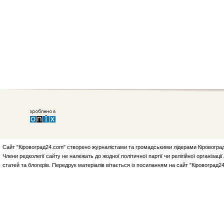
Сайт "Кіровоград24.com" створено журналістами та громадськими лідерами Кіровоград
Члени редколегії сайту не належать до жодної політичної партії чи релігійної організа
статей та блогерів. Передрук матеріалів вітається із посиланням на сайт "Кіровоград2