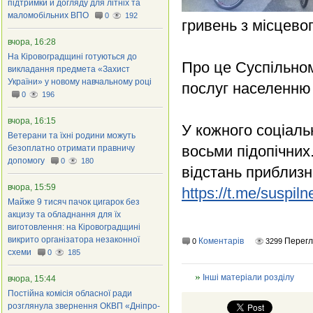
підтримки й догляду для літніх та
маломобільних ВПО
0
192
гривень з місцево
вчора, 16:28
На Кіровоградщині готуються до
Про це Суспільном
викладання предмета «Захист
України» у новому навчальному році
послуг населенню 
0
196
вчора, 16:15
У кожного соціаль
Ветерани та їхні родини можуть
восьми підопічних
безоплатно отримати правничу
допомогу
0
180
відстань приблизн
вчора, 15:59
https://t.me/suspil
Майже 9 тисяч пачок цигарок без
акцизу та обладнання для їх
виготовлення: на Кіровоградщині
викрито організатора незаконної
Коментарів
Перегл
0
3299
схеми
0
185
Інші матеріали розділу
вчора, 15:44
Постійна комісія обласної ради
розглянула звернення ОКВП «Дніпро-