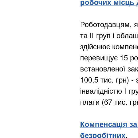
робочих місць д
Роботодавцям, як
та ІІ груп і обл
здійснює компен
перевищує 15 роз
встановленої зак
100,5 тис. грн) 
інвалідністю І гр
плати (67 тис. гр
Компенсація з
безробітних
.