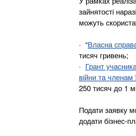
У рамках реаліз
зайнятості нараз
можуть скористат
·
“
Власна справ
тисяч гривень;
·
Грант учасника
війни та членам 
250 тисяч до 1 м
Подати заявку м
додати бізнес-п