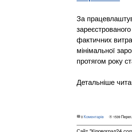
За працевлаштува
зареєстрованого
фактичних витрат
мінімальної заро
протягом року ст
Детальніше чит
Коментарів
Перег
0
1539
Сайт "Кіровоград24.co