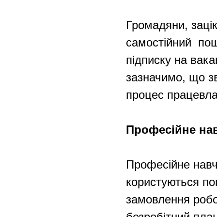
Громадяни, заці
самостійний по
підписку на вака
зазначимо, що з
процес працевл
Професійне на
Професійне навч
користуються поп
замовлення робо
безробітний пла