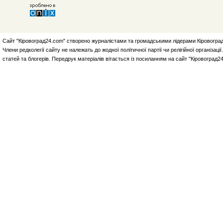
Сайт "Кіровоград24.com" створено журналістами та громадськими лідерами Кіровоград
Члени редколегії сайту не належать до жодної політичної партії чи релігійної організа
статей та блогерів. Передрук матеріалів вітається із посиланням на сайт "Кіровоград2