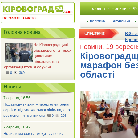
Головна
Новини
Фо
політика
економіка
Головна новина
Військ
Кропи
На Кіровоградщині
новини
, 19 вересн
військового та трьох
Кіровоградщ
цивільних
підозрюють в
марафон без
організації втеч зі служби
області
0
369
Новини
7 серпня, 16:56
Податкову знижку – через електронні
сервіси: під час «гарячої лінії» надано
роз'яснення платникам
0
296
7 серпня, 16:42
Як система освіти входить у новий