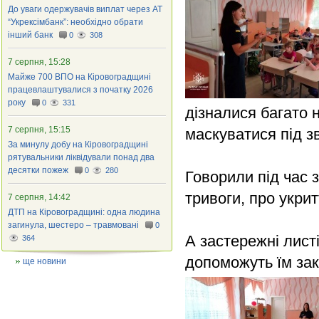
До уваги одержувачів виплат через АТ
“Укрексімбанк”: необхідно обрати
інший банк
0
308
7 серпня, 15:28
Майже 700 ВПО на Кіровоградщині
працевлаштувалися з початку 2026
року
0
331
дізналися багато 
7 серпня, 15:15
маскуватися під зв
За минулу добу на Кіровоградщині
рятувальники ліквідували понад два
десятки пожеж
0
280
Говорили під час з
тривоги, про укри
7 серпня, 14:42
ДТП на Кіровоградщині: одна людина
загинула, шестеро – травмовані
0
А застережні листі
364
допоможуть їм зак
ще новини