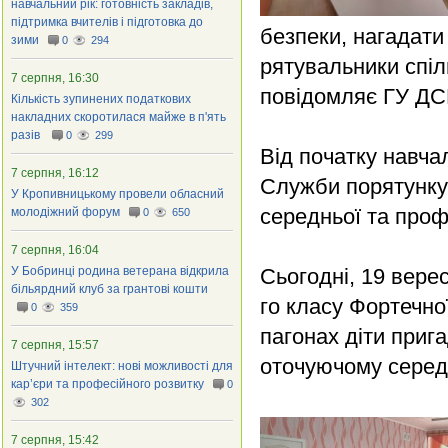
навчальний рік: готовність закладів,
підтримка вчителів і підготовка до
безпеки, нагадати
зими
0
294
рятувальники спіл
7 серпня, 16:30
повідомляє ГУ ДСН
Кількість зупинених податкових
накладних скоротилася майже в п'ять
разів
0
299
Від початку навчал
7 серпня, 16:12
Служби порятунку 
У Кропивницькому провели обласний
середньої та проф
молодіжний форум
0
650
7 серпня, 16:04
У Бобринці родина ветерана відкрила
Сьогодні, 19 вере
більярдний клуб за грантові кошти
го класу Фортечно
0
359
пагонах діти приг
7 серпня, 15:57
оточуючому серед
Штучний інтелект: нові можливості для
кар’єри та професійного розвитку
0
302
7 серпня, 15:42