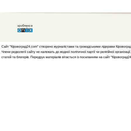
Сайт "Кіровоград24.com" створено журналістами та громадськими лідерами Кіровоград
Члени редколегії сайту не належать до жодної політичної партії чи релігійної організа
статей та блогерів. Передрук матеріалів вітається із посиланням на сайт "Кіровоград2