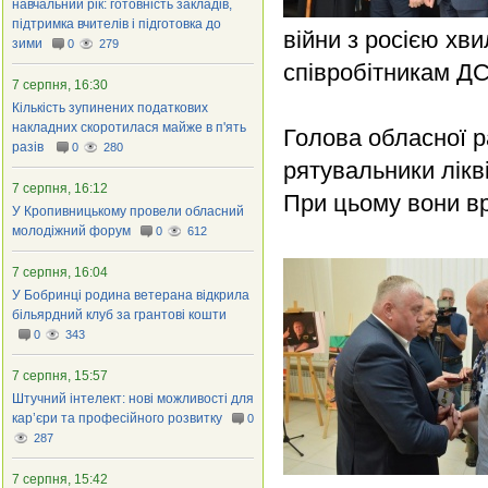
навчальний рік: готовність закладів,
підтримка вчителів і підготовка до
війни з росією х
зими
0
279
співробітникам ДС
7 серпня, 16:30
Кількість зупинених податкових
накладних скоротилася майже в п'ять
Голова обласної р
разів
0
280
рятувальники лікв
7 серпня, 16:12
При цьому вони вря
У Кропивницькому провели обласний
молодіжний форум
0
612
7 серпня, 16:04
У Бобринці родина ветерана відкрила
більярдний клуб за грантові кошти
0
343
7 серпня, 15:57
Штучний інтелект: нові можливості для
кар’єри та професійного розвитку
0
287
7 серпня, 15:42