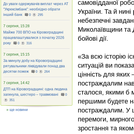
самовідданої робо
До уваги одержувачів виплат через АТ
“Укрексімбанк”: необхідно обрати
України. Та й нин
інший банк
0
295
небезпечні завдан
7 серпня, 15:28
Миколаївщини та Д
Майже 700 ВПО на Кіровоградщині
бойові дії.
працевлаштувалися з початку 2026
року
0
316
7 серпня, 15:15
«За всю історію і
За минулу добу на Кіровоградщині
ситуацій ви показ
рятувальники ліквідували понад два
десятки пожеж
0
264
цінність для яких 
постраждалим наві
7 серпня, 14:42
ДТП на Кіровоградщині: одна людина
сталося, якими б 
загинула, шестеро – травмовані
0
першими будете на
351
постраждалим. У 
ще новини
перемоги, мирного
зростання та яком