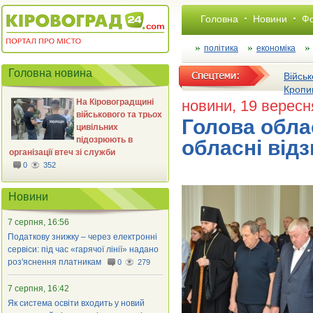
Головна
Новини
Фо
політика
економіка
Головна новина
Військ
Кропи
На Кіровоградщині
новини
, 19 вересн
військового та трьох
Голова обла
цивільних
підозрюють в
обласні від
організації втеч зі служби
0
352
Новини
7 серпня, 16:56
Податкову знижку – через електронні
сервіси: під час «гарячої лінії» надано
роз'яснення платникам
0
279
7 серпня, 16:42
Як система освіти входить у новий