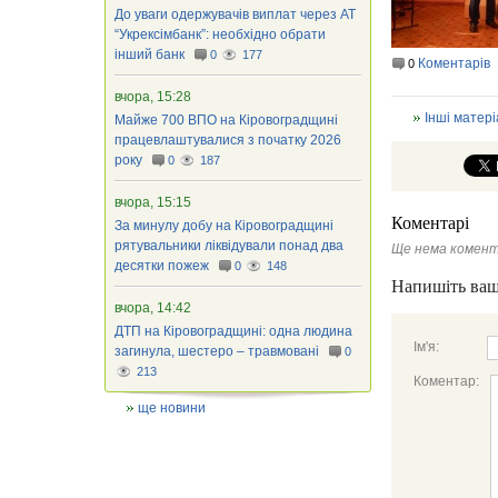
До уваги одержувачів виплат через АТ
“Укрексімбанк”: необхідно обрати
інший банк
0
177
Коментарів
0
вчора, 15:28
Інші матері
Майже 700 ВПО на Кіровоградщині
працевлаштувалися з початку 2026
року
0
187
вчора, 15:15
Коментарі
За минулу добу на Кіровоградщині
рятувальники ліквідували понад два
Ще нема комент
десятки пожеж
0
148
Напишіть ваш
вчора, 14:42
ДТП на Кіровоградщині: одна людина
Ім'я:
загинула, шестеро – травмовані
0
213
Коментар:
ще новини