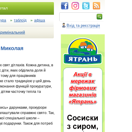
ртал
тура
таблоїд
афіша
Вхід та реєстрація
Кримінальний
о Миколая
свят дітлахів. Кожна дитина, в
є діти, яких обділила доля й
 тому для працівників
же стало традицією у цей день
виконання функцій прокуратури,
 дітям часточку тепла та
шись» дарунками, прокурори
 влаштували справжнє свято. Так,
кої спеціальної школи –
дкі подарунки. Також для потреб