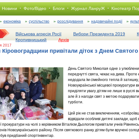
Новини
Фото/Відео
Блоги
Журнал ЛанруЖ
Кінотеатр По
економіка
суспільство
розслiдування
надзвичайні події
куль
Військова агресія Росії
Вибори Президента 2019
Кропивницький
Архів
ня 2017
 Кіровоградщини привітали діток з Днем Святог
День Святого Миколая одне з улюблених 
передчутті свята, чекає на дива. Проте 
недодала їм сімейного тепла й затишку,
Новоукраїнської місцевої прокуратури в
приділяти увагу дітям не лише в руслі 
але й з нагоди свят з метою подарувати
турботи.
Цей рік не став виключенням, «озброїв
відвідали особливі дитячі заклади, щоб
ї прокуратури на чолі з керівником Віталієм Дьологом привітали учнів Рівнянсь
упенів Новоукраїнського району. Після святкового ранку дітям були вручені соло
й був придбаний спортінвентар.