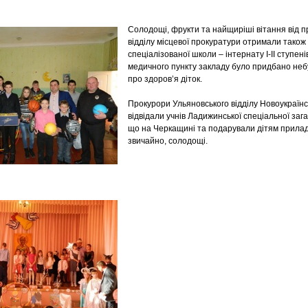
Солодощі, фрукти та найщиріші вітання від п
відділу місцевої прокуратури отримали також
спеціалізованої школи – інтернату І-ІІ ступені
медичного пункту закладу було придбано неб
про здоров’я діток.
Прокурори Ульяновського відділу Новоукраїнс
відвідали учнів Ладижинської спеціальної заг
що на Черкащині та подарували дітям приладд
звичайно, солодощі.