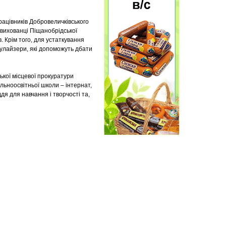
рацівників Добровеличківського
 вихованці Піщанобрідської
в. Крім того, для устаткування
улайзери, які допоможуть дбати
ької місцевої прокуратури
альноосвітньої школи – інтернат,
я для навчання і творчості та,