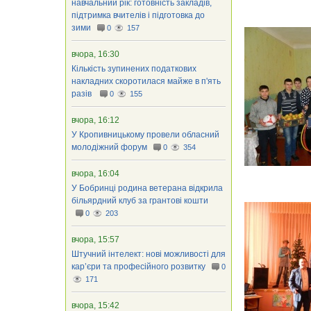
навчальний рік: готовність закладів,
підтримка вчителів і підготовка до
зими
0
157
вчора, 16:30
Кількість зупинених податкових
накладних скоротилася майже в п'ять
разів
0
155
вчора, 16:12
У Кропивницькому провели обласний
молодіжний форум
0
354
вчора, 16:04
У Бобринці родина ветерана відкрила
більярдний клуб за грантові кошти
0
203
вчора, 15:57
Штучний інтелект: нові можливості для
кар’єри та професійного розвитку
0
171
вчора, 15:42