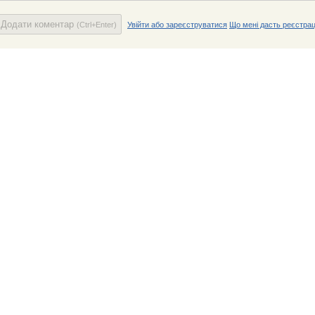
Додати коментар
(Ctrl+Enter)
Увійти або зареєструватися
Що мені дасть реєстрац