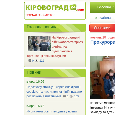
Головна
політика
Головна новина
На Кіровоградщині
новини
, 20 груд
Прокурори
військового та трьох
цивільних
підозрюють в
організації втеч зі служби
0
222
Новини
вчора, 16:56
Податкову знижку – через електронні
сервіси: під час «гарячої лінії» надано
роз'яснення платникам
0
155
колектив місцево
вчора, 16:42
інтернат І-ІІ ст
Як система освіти входить у новий
закладу та діте