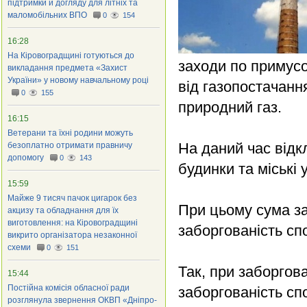
підтримки й догляду для літніх та
маломобільних ВПО
0
154
16:28
На Кіровоградщині готуються до
заходи по примус
викладання предмета «Захист
України» у новому навчальному році
від газопостачанн
0
155
природний газ.
16:15
Ветерани та їхні родини можуть
На даний час відк
безоплатно отримати правничу
допомогу
0
143
будинки та міські 
15:59
Майже 9 тисяч пачок цигарок без
При цьому сума за
акцизу та обладнання для їх
виготовлення: на Кіровоградщині
заборгованість с
викрито організатора незаконної
схеми
0
151
Так, при заборгова
15:44
Постійна комісія обласної ради
заборгованість сп
розглянула звернення ОКВП «Дніпро-