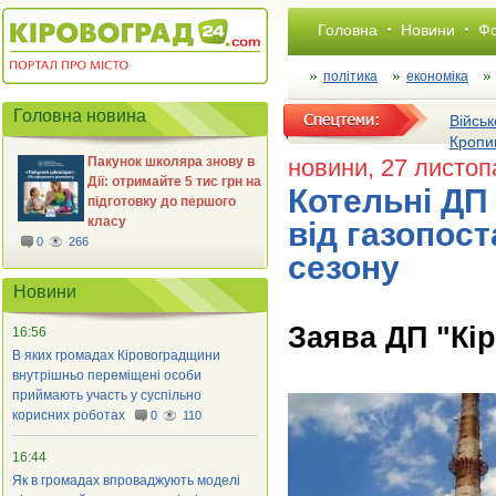
Головна
Новини
Фо
політика
економіка
Головна новина
Військ
Кропи
Пакунок школяра знову в
новини
, 27 листо
Дії: отримайте 5 тис грн на
Котельні ДП
підготовку до першого
класу
від газопос
0
266
сезону
Новини
Заява ДП "Кі
16:56
В яких громадах Кіровоградщини
внутрішньо переміщені особи
приймають участь у суспільно
корисних роботах
0
110
16:44
Як в громадах впроваджують моделі