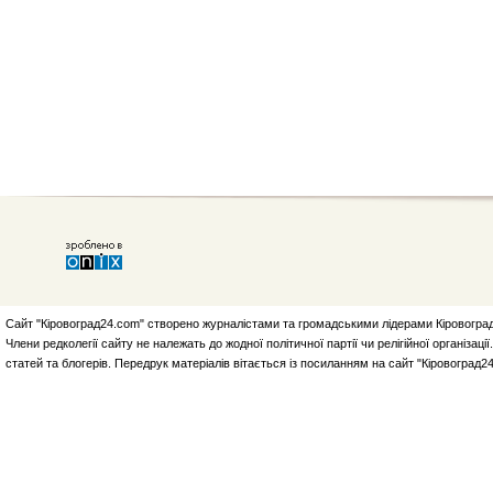
Сайт "Кіровоград24.com" створено журналістами та громадськими лідерами Кіровоград
Члени редколегії сайту не належать до жодної політичної партії чи релігійної організа
статей та блогерів. Передрук матеріалів вітається із посиланням на сайт "Кіровоград2