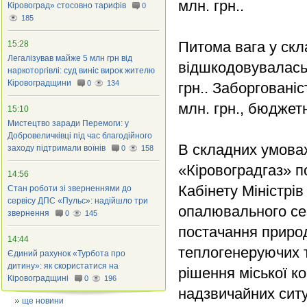
млн. грн..
Кіровоград» стосовно тарифів
0
185
Питома вага у скл
15:28
Легалізував майже 5 млн грн від
відшкодовувалась 
наркоторгівлі: суд виніс вирок жителю
Кіровоградщини
0
134
грн.. Заборговані
млн. грн., бюджет
15:10
Мистецтво заради Перемоги: у
Добровеличківці під час благодійного
В складних умовах
заходу підтримали воїнів
0
158
«Кіровоградгаз» 
14:56
Кабінету Міністрів
Стан роботи зі зверненнями до
сервісу ДПС «Пульс»: надійшло три
опалювального се
звернення
0
145
постачання природ
14:44
теплогенеруючих т
Єдиний рахунок «Турбота про
дитину»: як скористатися на
рішення міської ко
Кіровоградщині
0
196
надзвичайних ситу
ще новини