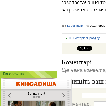
газопостачання те
загрози енергетич
Коментарів
Перег
0
2651
Інші матеріали розділу
Коментарі
Ще нема коментар
Киноафиша
Напишіть ваш 
Ім'я:
Коментар: