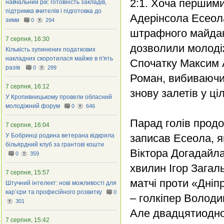
2:1. Хоча першими
навчальний рік: готовність закладів,
підтримка вчителів і підготовка до
Адерінсола Есеола
зими
0
294
штрафного майдан
7 серпня, 16:30
дозволили молодіж
Кількість зупинених податкових
накладних скоротилася майже в п'ять
Спочатку Максим Ав
разів
0
299
Роман, вибиваючи 
7 серпня, 16:12
знову залетів у ціл
У Кропивницькому провели обласний
молодіжний форум
0
646
Парад голів продо
7 серпня, 16:04
У Бобринці родина ветерана відкрила
записав Есеола, 
більярдний клуб за грантові кошти
Віктора Догадайла
0
359
хвилин Ігор Загал
7 серпня, 15:57
матчі проти «Дніп
Штучний інтелект: нові можливості для
кар’єри та професійного розвитку
0
– голкіпер Володи
301
Але двадцятиодно
7 серпня, 15:42