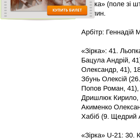
«Зірка» (поле зі ш
хвилин.
Арбітр: Геннадій 
«Зірка»: 41. Льопк
Бацула Андрій, 41
Олександр, 41), 18
Збунь Олексій (26.
Попов Роман, 41),
Дришлюк Кирило, 2
Акименко Олександ
Хабіб (9. Щедрий 
«Зірка» U-21: 30.