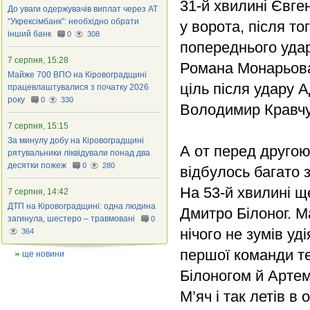
31-й хвилині Євге
До уваги одержувачів виплат через АТ
“Укрексімбанк”: необхідно обрати
у ворота, після т
інший банк
0
308
попереднього удар
7 серпня, 15:28
Романа Монарьова 
Майже 700 ВПО на Кіровоградщині
ціль після удару 
працевлаштувалися з початку 2026
року
0
330
Володимир Кравчу
7 серпня, 15:15
За минулу добу на Кіровоградщині
А от перед друго
рятувальники ліквідували понад два
десятки пожеж
0
280
відбулось багато з
На 53-й хвилині щ
7 серпня, 14:42
ДТП на Кіровоградщині: одна людина
Дмитро Білоног. 
загинула, шестеро – травмовані
0
нічого не зумів уд
364
першої команди те
ще новини
Білоногом й Арте
М’яч і так летів в