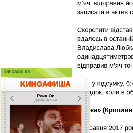
м’яч, відправив й
записати в актив 
Скоротити відстав
вдалось в останні
Владислава Любка і
одинадцятиметров
відправив м’яч точ
Киноафиша
Тож, у підсумку, 
випадок, коли в о
«Зірка» (Кропивн
10 травня 2017 ро