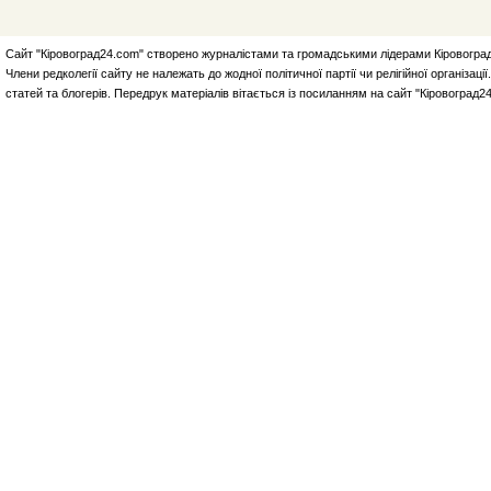
Сайт "Кіровоград24.com" створено журналістами та громадськими лідерами Кіровоград
Члени редколегії сайту не належать до жодної політичної партії чи релігійної організа
статей та блогерів. Передрук матеріалів вітається із посиланням на сайт "Кіровоград2