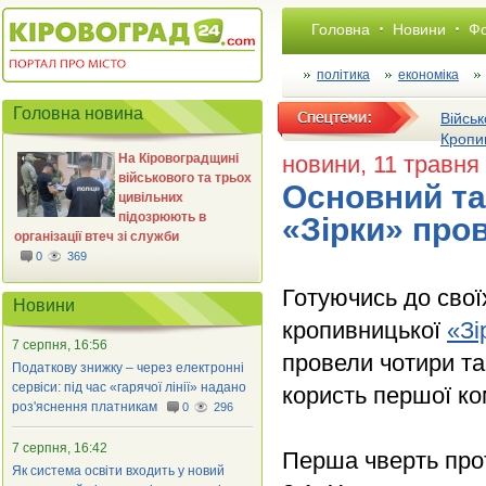
Головна
Новини
Фо
політика
економіка
Головна новина
Військ
Кропи
На Кіровоградщині
новини
, 11 травня
військового та трьох
Основний та
цивільних
підозрюють в
«Зірки» про
організації втеч зі служби
0
369
Готуючись до свої
Новини
кропивницької
«Зі
7 серпня, 16:56
провели чотири та
Податкову знижку – через електронні
сервіси: під час «гарячої лінії» надано
користь першої ко
роз'яснення платникам
0
296
7 серпня, 16:42
Перша чверть про
Як система освіти входить у новий