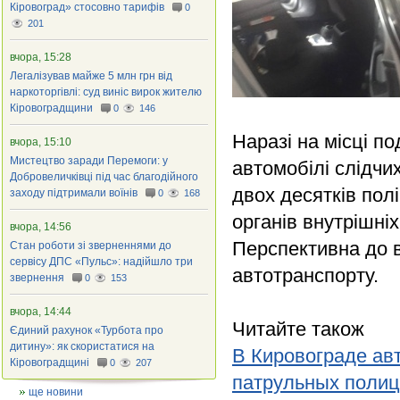
Кіровоград» стосовно тарифів
0
201
вчора, 15:28
Легалізував майже 5 млн грн від
наркоторгівлі: суд виніс вирок жителю
Кіровоградщини
0
146
Наразі на місці по
вчора, 15:10
Мистецтво заради Перемоги: у
автомобілі слідчи
Добровеличківці під час благодійного
двох десятків пол
заходу підтримали воїнів
0
168
органів внутрішні
вчора, 14:56
Перспективна до 
Стан роботи зі зверненнями до
сервісу ДПС «Пульс»: надійшло три
автотранспорту.
звернення
0
153
вчора, 14:44
Читайте також
Єдиний рахунок «Турбота про
дитину»: як скористатися на
В Кировограде авт
Кіровоградщині
0
207
патрульных поли
ще новини