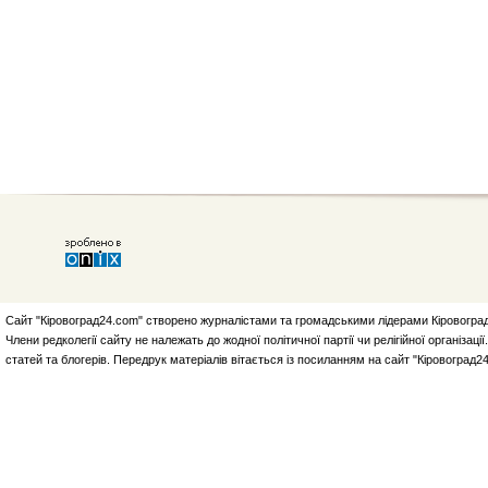
Сайт "Кіровоград24.com" створено журналістами та громадськими лідерами Кіровоград
Члени редколегії сайту не належать до жодної політичної партії чи релігійної організа
статей та блогерів. Передрук матеріалів вітається із посиланням на сайт "Кіровоград2