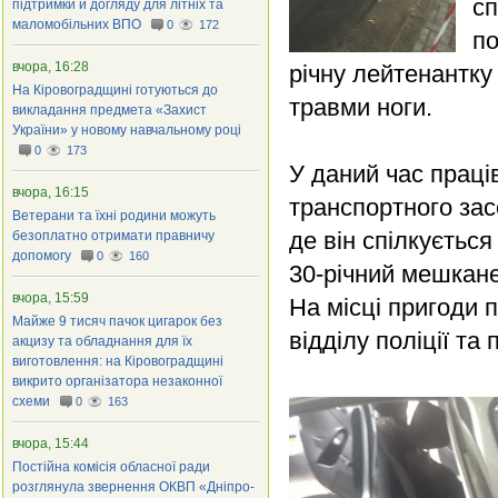
сп
підтримки й догляду для літніх та
маломобільних ВПО
0
172
по
вчора, 16:28
річну лейтенантку 
На Кіровоградщині готуються до
травми ноги.
викладання предмета «Захист
України» у новому навчальному році
0
173
У даний час праців
вчора, 16:15
транспортного зас
Ветерани та їхні родини можуть
де він спілкується
безоплатно отримати правничу
допомогу
0
160
30-річний мешкане
вчора, 15:59
На місці пригоди 
Майже 9 тисяч пачок цигарок без
відділу поліції т
акцизу та обладнання для їх
виготовлення: на Кіровоградщині
викрито організатора незаконної
схеми
0
163
вчора, 15:44
Постійна комісія обласної ради
розглянула звернення ОКВП «Дніпро-