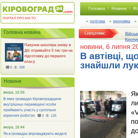
Головна
Новини
Фо
політика
економіка
Головна новина
Військ
Кропи
Пакунок школяра знову в
новини
, 6 липня 2
Дії: отримайте 5 тис грн на
В автівці, щ
підготовку до першого
класу
знайшли лук
0
268
Новини
Як
вчора, 16:56
В яких громадах Кіровоградщини
ли
внутрішньо переміщені особи
приймають участь у суспільно
«
корисних роботах
0
125
по
вчора, 16:44
до
Як в громадах впроваджують моделі