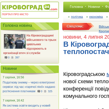
Головна
Новини
Фо
політика
економіка
Головна новина
Військ
Кропи
На Кіровоградщині
новини
, 4 липня 2
військового та трьох
В Кіровогра
цивільних
підозрюють в
теплопоста
організації втеч зі служби
0
397
Новини
Кіровоградською
7 серпня, 16:56
нової схеми тепло
Податкову знижку – через електронні
сервіси: під час «гарячої лінії» надано
конференції повід
роз'яснення платникам
0
325
комунального гос
7 серпня, 16:42
Як система освіти входить у новий