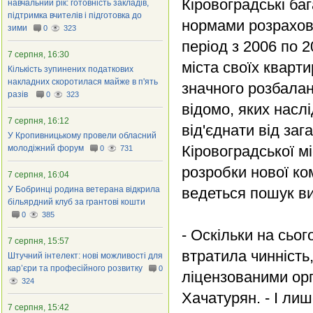
Кіровоградські ба
навчальний рік: готовність закладів,
підтримка вчителів і підготовка до
нормами розрахова
зими
0
323
період з 2006 по 
7 серпня, 16:30
міста своїх кварт
Кількість зупинених податкових
накладних скоротилася майже в п'ять
значного розбалан
разів
0
323
відомо, яких наслі
7 серпня, 16:12
від'єднати від за
У Кропивницькому провели обласний
Кіровоградської м
молодіжний форум
0
731
розробки нової ко
7 серпня, 16:04
У Бобринці родина ветерана відкрила
ведеться пошук ви
більярдний клуб за грантові кошти
0
385
- Оскільки на сьо
7 серпня, 15:57
втратила чинність
Штучний інтелект: нові можливості для
кар’єри та професійного розвитку
0
ліцензованими орг
324
Хачатурян. - І лиш
7 серпня, 15:42