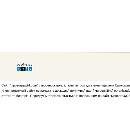
Сайт "Кіровоград24.com" створено журналістами та громадськими лідерами Кіровоград
Члени редколегії сайту не належать до жодної політичної партії чи релігійної організа
статей та блогерів. Передрук матеріалів вітається із посиланням на сайт "Кіровоград2