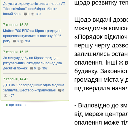
щодо розвитку теп
До уваги одержувачів виплат через АТ
“Укрексімбанк”: необхідно обрати
інший банк
0
337
Щодо видачі дозво
7 серпня, 15:28
міжвідомча комісі
Майже 700 ВПО на Кіровоградщині
«Порядок відключ
працевлаштувалися з початку 2026
року
0
361
першу чергу дозв
7 серпня, 15:15
залишились останн
За минулу добу на Кіровоградщині
опалення. Інші ж 
рятувальники ліквідували понад два
десятки пожеж
0
302
будинку. Законніс
громадян міста у 
7 серпня, 14:42
ДТП на Кіровоградщині: одна людина
підтвердила нача
загинула, шестеро – травмовані
0
407
- Відповідно до зм
ще новини
від мереж централ
опалення може тіл