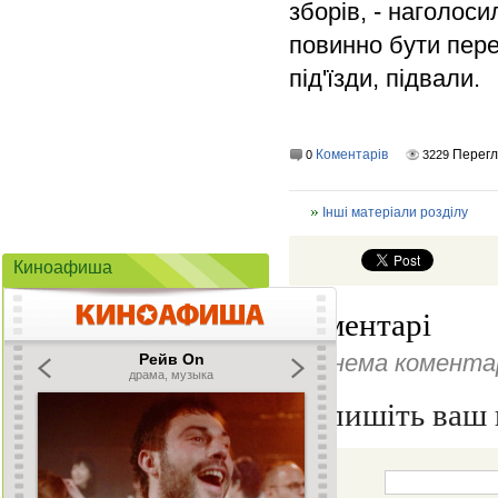
зборів, - наголос
повинно бути пере
під'їзди, підвали.
Коментарів
Перегл
0
3229
Інші матеріали розділу
Киноафиша
Коментарі
Ще нема коментар
Напишіть ваш 
Ім'я: