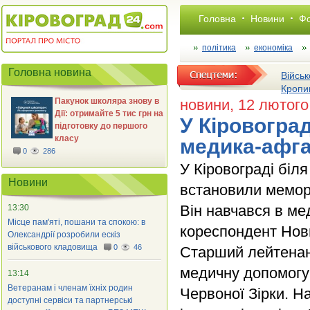
Головна
Новини
Фо
політика
економіка
Головна новина
Військ
Кропи
Пакунок школяра знову в
новини
, 12 лютого
Дії: отримайте 5 тис грн на
У Кіровогра
підготовку до першого
класу
медика-афг
0
286
У Кіровограді біл
Новини
встановили мемор
Він навчався в ме
13:30
Місце пам'яті, пошани та спокою: в
кореспондент Нов
Олександрії розробили ескіз
військового кладовища
0
46
Старший лейтенант
медичну допомогу
13:14
Ветеранам і членам їхніх родин
Червоної Зірки. Н
доступні сервіси та партнерські