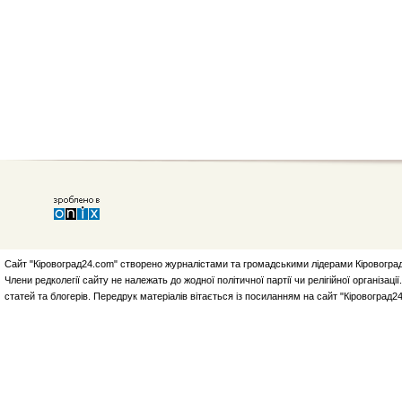
Сайт "Кіровоград24.com" створено журналістами та громадськими лідерами Кіровоград
Члени редколегії сайту не належать до жодної політичної партії чи релігійної організа
статей та блогерів. Передрук матеріалів вітається із посиланням на сайт "Кіровоград2