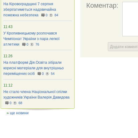
Коментар:
На Кіровоградщині 7 серпня
зберігатиметься надзвичайна
пожежна небезпека
0
84
11:43
У Кропивницькому розпочався
Чемпіонат України з пара легкої
атлетики
0
76
Додати комен
11:26
На платформі Дія.Освіта зібрали
корисні матеріали для внутрішньо
переміщених осіб
0
54
11:12
Не стало члена Національної спілки
художників України Валерія Давидова
0
68
ще новини