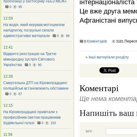
інтернаціоналіста
пропозиції у застосунку «БЕЗ МЕЖ»
0
95
Це вже друга мемо
12:59
Афганістані випус
На водія, який керував мотоциклом
напідпитку, патрульні склали
адміністративні матеріали
0
98
Коментарів
Перег
0
3181
12:41
Відкрито реєстрацію на Третю
Інші матеріали розділу
міжнародну зустріч Світового
Українства
0
90
12:28
Смертельна ДТП на Кіровоградщині:
Коментарі
поліцейські встановлюють обставини
0
87
Ще нема коментар
12:15
Напишіть ваш 
На Кіровоградщині привітали з
професійним святом працівників
будівельної галузі
0
103
Ім'я:
11:56