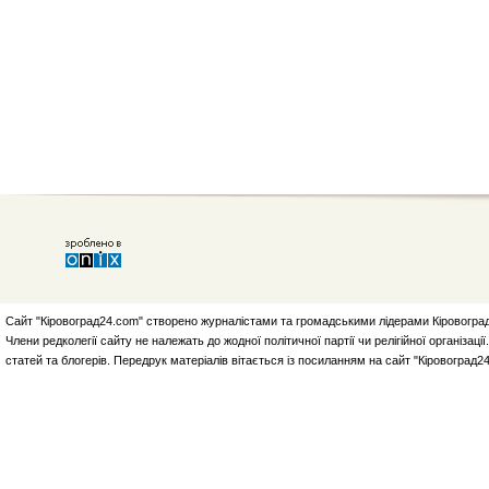
Сайт "Кіровоград24.com" створено журналістами та громадськими лідерами Кіровоград
Члени редколегії сайту не належать до жодної політичної партії чи релігійної організа
статей та блогерів. Передрук матеріалів вітається із посиланням на сайт "Кіровоград2