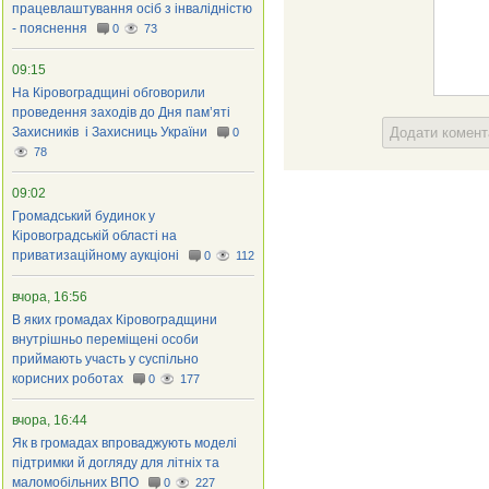
працевлаштування осіб з інвалідністю
- пояснення
0
73
09:15
На Кіровоградщині обговорили
проведення заходів до Дня пам’яті
Захисників і Захисниць України
Додати комен
0
78
09:02
Громадський будинок у
Кіровоградській області на
приватизаційному аукціоні
0
112
вчора, 16:56
В яких громадах Кіровоградщини
внутрішньо переміщені особи
приймають участь у суспільно
корисних роботах
0
177
вчора, 16:44
Як в громадах впроваджують моделі
підтримки й догляду для літніх та
маломобільних ВПО
0
227