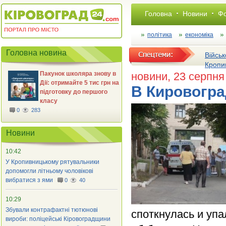
Головна
Новини
Фо
політика
економіка
Головна новина
Військ
Кропи
Пакунок школяра знову в
новини
, 23 серпня
Дії: отримайте 5 тис грн на
В Кировогра
підготовку до першого
класу
0
283
Новини
10:42
У Кропивницькому рятувальники
допомогли літньому чоловікові
вибратися з ями
0
40
10:29
Збували контрафактні тютюнові
споткнулась и упа
вироби: поліцейські Кіровоградщини