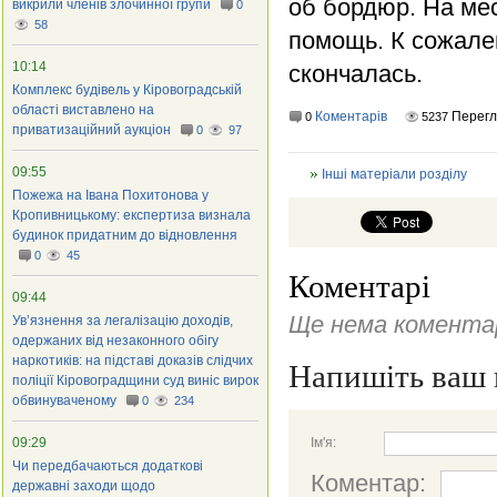
об бордюр. На ме
викрили членів злочинної групи
0
58
помощь. К сожале
10:14
скончалась.
Комплекс будівель у Кіровоградській
області виставлено на
Коментарів
Перегл
0
5237
приватизаційний аукціон
0
97
09:55
Інші матеріали розділу
Пожежа на Івана Похитонова у
Кропивницькому: експертиза визнала
будинок придатним до відновлення
0
45
Коментарі
09:44
Ще нема коментар
Ув’язнення за легалізацію доходів,
одержаних від незаконного обігу
наркотиків: на підставі доказів слідчих
Напишіть ваш 
поліції Кіровоградщини суд виніс вирок
обвинуваченому
0
234
09:29
Ім'я:
Чи передбачаються додаткові
Коментар:
державні заходи щодо