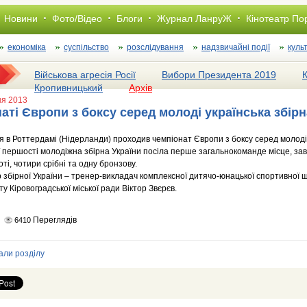
Новини
Фото/Відео
Блоги
Журнал ЛанруЖ
Кінотеатр По
економіка
суспільство
розслiдування
надзвичайні події
куль
Військова агресія Росії
Вибори Президента 2019
Кропивницький
Архів
ня 2013
аті Європи з боксу серед молоді українська збір
я в Роттердамі (Нідерланди) проходив чемпіонат Європи з боксу серед молоді
 першості молодіжна збірна України посіла перше загальнокоманде місце, за
оті, чотири срібні та одну бронзову.
 збірної України – тренер-викладач комплексної дитячо-юнацької спортивної ш
ту Кіровоградської міської ради Віктор Звєрєв.
Переглядів
6410
али розділу