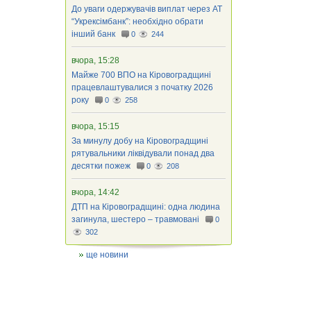
До уваги одержувачів виплат через АТ
“Укрексімбанк”: необхідно обрати
інший банк
0
244
вчора, 15:28
Майже 700 ВПО на Кіровоградщині
працевлаштувалися з початку 2026
року
0
258
вчора, 15:15
За минулу добу на Кіровоградщині
рятувальники ліквідували понад два
десятки пожеж
0
208
вчора, 14:42
ДТП на Кіровоградщині: одна людина
загинула, шестеро – травмовані
0
302
ще новини