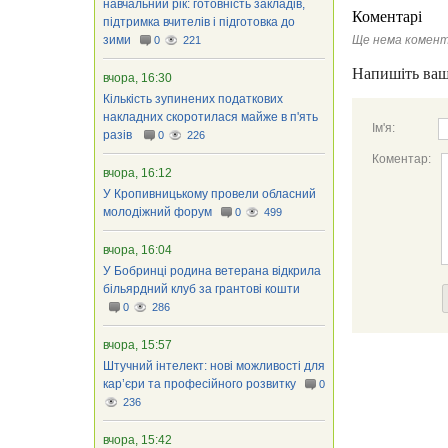
навчальний рік: готовність закладів,
Коментарі
підтримка вчителів і підготовка до
зими
Ще нема комент
0
221
Напишіть ваш
вчора, 16:30
Кількість зупинених податкових
накладних скоротилася майже в п'ять
Ім'я:
разів
0
226
Коментар:
вчора, 16:12
У Кропивницькому провели обласний
молодіжний форум
0
499
вчора, 16:04
У Бобринці родина ветерана відкрила
більярдний клуб за грантові кошти
0
286
вчора, 15:57
Штучний інтелект: нові можливості для
кар’єри та професійного розвитку
0
236
вчора, 15:42