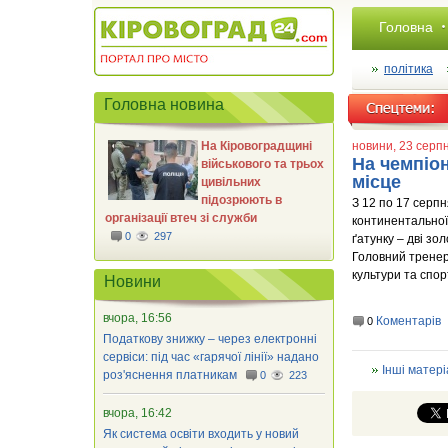
Головна
політика
Головна новина
На Кіровоградщині
новини
, 23 серп
На чемпіон
військового та трьох
місце
цивільних
підозрюють в
З 12 по 17 серпн
організації втеч зі служби
континентальної
0
297
ґатунку – дві зол
Головний тренер
культури та спор
Новини
вчора, 16:56
Коментарів
0
Податкову знижку – через електронні
сервіси: під час «гарячої лінії» надано
Інші матері
роз'яснення платникам
0
223
вчора, 16:42
Як система освіти входить у новий