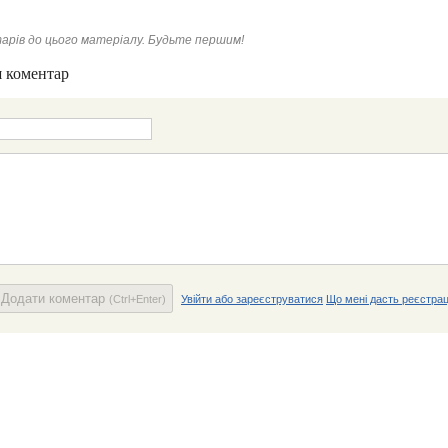
арів до цього матеріалу. Будьте першим!
 коментар
Додати коментар
(Ctrl+Enter)
Увійти або зареєструватися
Що мені дасть реєстрац