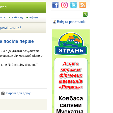
ртал
тура
таблоїд
афіша
Вхід та реєстрація
Кримінальний
на посіла перше
. За підсумками результатів
воювавши сім медалей різного
коли № 1 відділу фізичної
Версія для друку