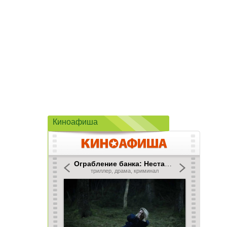
Киноафиша