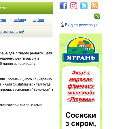
ртал
тура
таблоїд
афіша
Вхід та реєстрація
Кримінальний
реба для літнього релаксу. І для
нчаренко центр разом із
10 липня велосипедну
у біля Кропивницького Гончаренко
 - біля SushiMaster, - там буде
ливоди, засновника "Велокроп", і
рганізатори знали, скільки