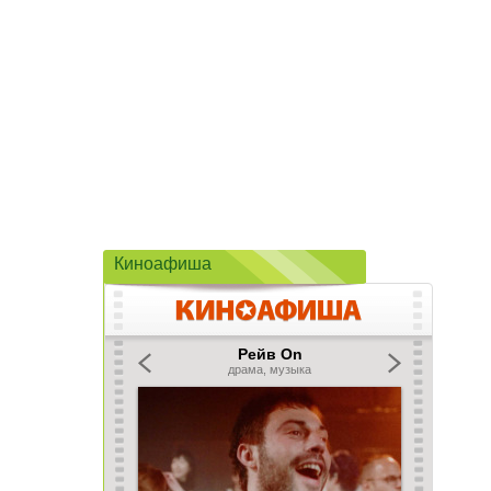
Киноафиша