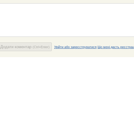
Додати коментар
(Ctrl+Enter)
Увійти або зареєструватися
Що мені дасть реєстрац