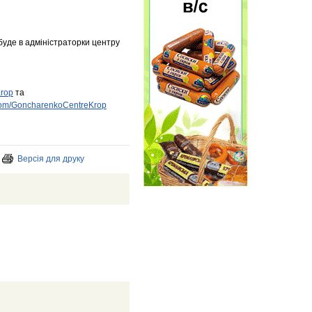
 буде в адміністраторки центру
Krop
та
.com/GoncharenkoCentreKrop
Версія для друку