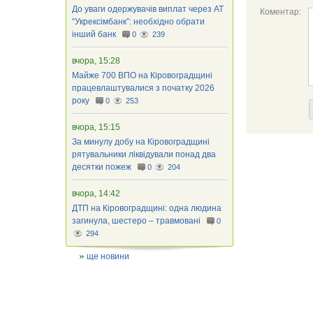
До уваги одержувачів виплат через АТ
Коментар:
“Укрексімбанк”: необхідно обрати
інший банк
0
239
вчора, 15:28
Майже 700 ВПО на Кіровоградщині
працевлаштувалися з початку 2026
року
0
253
вчора, 15:15
За минулу добу на Кіровоградщині
рятувальники ліквідували понад два
десятки пожеж
0
204
вчора, 14:42
ДТП на Кіровоградщині: одна людина
загинула, шестеро – травмовані
0
294
ще новини