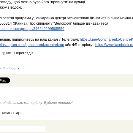
осипеду, щоб можна було його "припнути" на вулиці
яжку з водою.
сі освітні програми у Гончаренко центрі безкоштовні! Дізнатися більше можна
1500314 (Жанна). Про спільноту "Велокроп" більше дізнавайтеся
.facebook.com/groups/346242199505559
 новин, підписуйтесь на наш канал у Телеграмі:
https://t.me/GoncharenkoCentre
://instagram.com/goncharenkocentrekrop
або ФБ-сторінку -
https://www.facebook
Переглядів
6013
али розділу
арів до цього матеріалу. Будьте першим!
 коментар