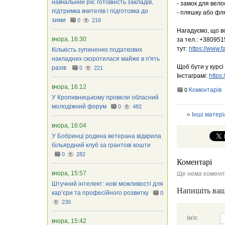
навчальний рік: готовність закладів,
​- замок для вел
підтримка вчителів і підготовка до
​- пляшку або фл
зими
0
216
​Нагадуємо, що в
вчора, 16:30
за тел.: +38095
тут:
https://www
Кількість зупинених податкових
накладних скоротилася майже в п'ять
Щоб бути у курсі
разів
0
221
Інстаграмі:
https
вчора, 16:12
Коментарів
0
У Кропивницькому провели обласний
молодіжний форум
0
482
Інші матері
вчора, 16:04
У Бобринці родина ветерана відкрила
більярдний клуб за грантові кошти
0
282
Коментарі
вчора, 15:57
Ще нема комент
Штучний інтелект: нові можливості для
Напишіть ваш
кар’єри та професійного розвитку
0
230
Ім'я:
вчора, 15:42