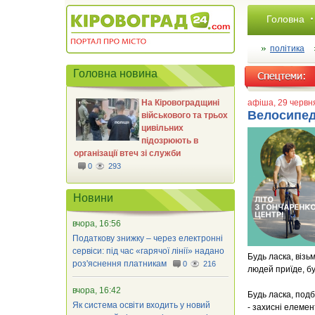
Головна
політика
Головна новина
На Кіровоградщині
афіша
, 29 червн
Велосипед
військового та трьох
цивільних
підозрюють в
організації втеч зі служби
0
293
Новини
вчора, 16:56
Податкову знижку – через електронні
сервіси: під час «гарячої лінії» надано
​Будь ласка, віз
роз'яснення платникам
0
216
людей приїде, бу
вчора, 16:42
​Будь ласка, подб
Як система освіти входить у новий
​- захисні елеме