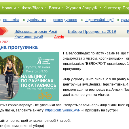
Новини
Фото/Відео
Блоги
Журнал ЛанруЖ
Кінотеатр По
економіка
суспільство
розслiдування
надзвичайні події
куль
Військова агресія Росії
Вибори Президента 2019
Кропивницький
Архів
я 2021
на прогулянка
На велосипедах по місту - саме те, що т
знайомства з містом. Кропивницький Го
організацією "ВЕЛОКРОП" організовує 
прогулянку.
​Збір у суботу 10-го липня, о 9.00 ранк
центру - це вул.Велика Перспективна, 4а,
презентація та розповідь від Андрія Па
далі велопрогулянка містом.
ьміть з собою перекус - всі учасники влаштовують разом наприкінці пікнік! Щоб о
дь ласка, заповніть анкету:
https://cutt.ly/omo1AyN
- і приїздіть на зустріч.
айте про те, щоб ви мали при собі \ на собі:
нти (шоломи, головні убори)