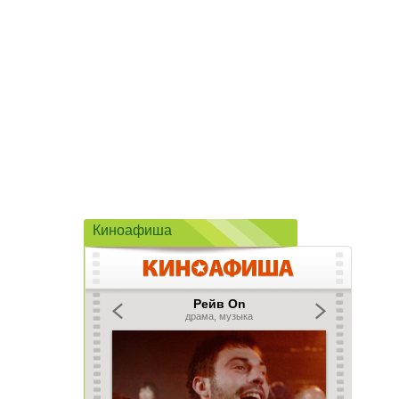
Киноафиша