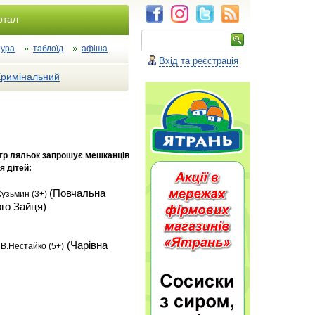
ртал
тура
таблоїд
афіша
Вхід та реєстрація
Кримінальний
атр ляльок запрошує мешканців
я дітей:
(Повчальна
Кузьмин (3+)
го Зайця)
(Чарівна
В.Нестайко (5+)