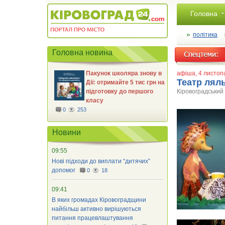
Головна
політика
Головна новина
Пакунок школяра знову в
афіша
, 4 листо
Театр лял
Дії: отримайте 5 тис грн на
підготовку до першого
Кіровоградський
класу
0
253
Новини
09:55
Нові підходи до виплати “дитячих”
допомог
0
18
09:41
В яких громадах Кіровоградщини
найбільш активно вирішуються
питання працевлаштування