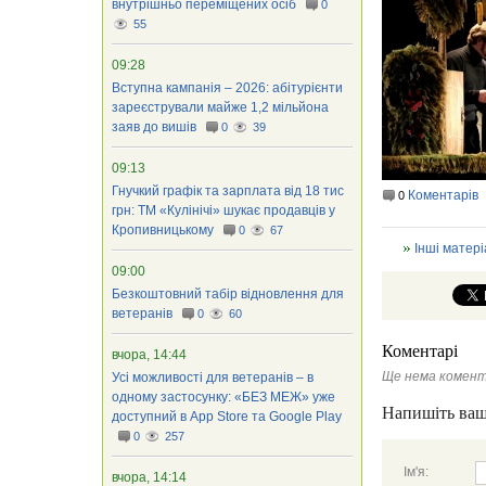
внутрішньо переміщених осіб
0
55
09:28
Вступна кампанія – 2026: абітурієнти
зареєстрували майже 1,2 мільйона
заяв до вишів
0
39
09:13
Гнучкий графік та зарплата від 18 тис
Коментарів
0
грн: ТМ «Кулінічі» шукає продавців у
Кропивницькому
0
67
Інші матері
09:00
Безкоштовний табір відновлення для
ветеранів
0
60
Коментарі
вчора, 14:44
Ще нема комент
Усі можливості для ветеранів – в
одному застосунку: «БЕЗ МЕЖ» уже
Напишіть ваш
доступний в App Store та Google Play
0
257
Ім'я:
вчора, 14:14