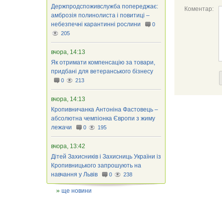
Держпродспоживслужба попереджає:
Коментар:
амброзія полинолиста і повитиці –
небезпечні карантинні рослини
0
205
вчора, 14:13
Як отримати компенсацію за товари,
придбані для ветеранського бізнесу
0
213
вчора, 14:13
Кропивничанка Антоніна Фастовець –
абсолютна чемпіонка Європи з жиму
лежачи
0
195
вчора, 13:42
Дітей Захисників і Захисниць України із
Кропивницького запрошують на
навчання у Львів
0
238
ще новини