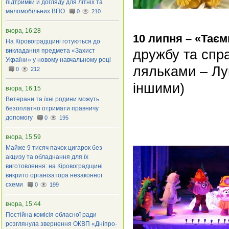
підтримки й догляду для літніх та
маломобільних ВПО
0
210
вчора, 16:28
10 липня – «Таєм
На Кіровоградщині готуються до
дружбу та спра
викладання предмета «Захист
України» у новому навчальному році
ляльками – Лу
0
212
іншими)
вчора, 16:15
Ветерани та їхні родини можуть
безоплатно отримати правничу
допомогу
0
195
вчора, 15:59
Майже 9 тисяч пачок цигарок без
акцизу та обладнання для їх
виготовлення: на Кіровоградщині
викрито організатора незаконної
схеми
0
199
вчора, 15:44
Постійна комісія обласної ради
розглянула звернення ОКВП «Дніпро-