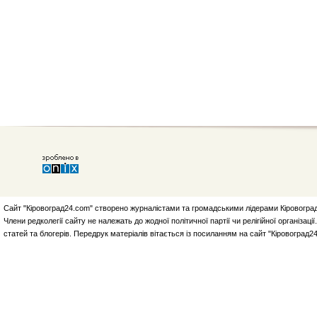
Сайт "Кіровоград24.com" створено журналістами та громадськими лідерами Кіровоград
Члени редколегії сайту не належать до жодної політичної партії чи релігійної організа
статей та блогерів. Передрук матеріалів вітається із посиланням на сайт "Кіровоград2