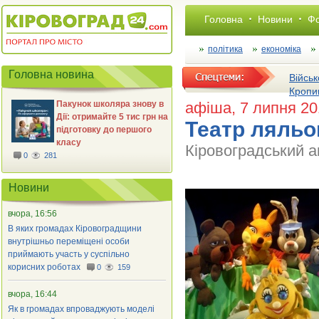
Головна
Новини
Фо
політика
економіка
Головна новина
Військ
Кропи
Пакунок школяра знову в
афіша
, 7 липня 2
Дії: отримайте 5 тис грн на
Театр ляльо
підготовку до першого
класу
Кіровоградський а
0
281
Новини
вчора, 16:56
В яких громадах Кіровоградщини
внутрішньо переміщені особи
приймають участь у суспільно
корисних роботах
0
159
вчора, 16:44
Як в громадах впроваджують моделі