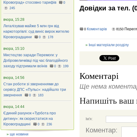
Кіровоград» стосовно тарифів
0
Довідки за тел. (0
245
вчора, 15:28
Легалізував майже 5 млн грн від
Коментарів
Перегл
0
8150
наркоторгівлі: суд виніс вирок жителю
Кіровоградщини
0
178
Інші матеріали розділу
вчора, 15:10
Мистецтво заради Перемоги: у
Добровеличківці під час благодійного
заходу підтримали воїнів
0
199
Коментарі
вчора, 14:56
Стан роботи зі зверненнями до
Ще нема коментар
сервісу ДПС «Пульс»: надійшло три
звернення
0
183
Напишіть ваш 
вчора, 14:44
Єдиний рахунок «Турбота про
дитину»: як скористатися на
Ім'я:
Кіровоградщині
0
236
Коментар:
ще новини