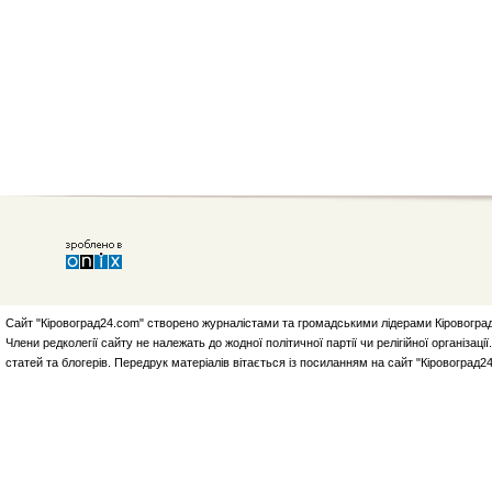
Сайт "Кіровоград24.com" створено журналістами та громадськими лідерами Кіровоград
Члени редколегії сайту не належать до жодної політичної партії чи релігійної організа
статей та блогерів. Передрук матеріалів вітається із посиланням на сайт "Кіровоград2