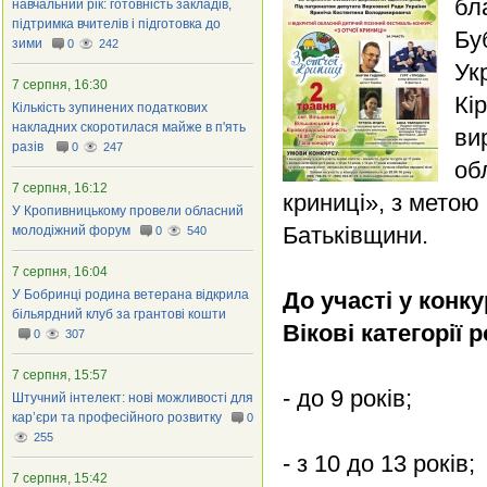
бл
навчальний рік: готовність закладів,
підтримка вчителів і підготовка до
Бу
зими
0
242
Ук
7 серпня, 16:30
Кі
Кількість зупинених податкових
накладних скоротилася майже в п'ять
ви
разів
0
247
об
7 серпня, 16:12
криниці», з метою
У Кропивницькому провели обласний
Батьківщини.
молодіжний форум
0
540
7 серпня, 16:04
У Бобринці родина ветерана відкрила
До участі у конк
більярдний клуб за грантові кошти
Вікові категорії 
0
307
7 серпня, 15:57
- до 9 років;
Штучний інтелект: нові можливості для
кар’єри та професійного розвитку
0
255
- з 10 до 13 років;
7 серпня, 15:42