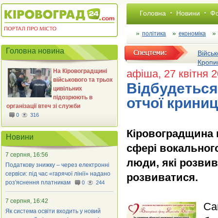
Головна
Новини
Фо
політика
економіка
Головна новина
Військ
Кропи
На Кіровоградщині
афіша
, 27 квітня 
військового та трьох
Відбудеться
цивільних
підозрюють в
отчої криниц
організації втеч зі служби
0
316
Кіровоградщина 
Новини
сфері вокального
7 серпня, 16:56
люди, які розви
Податкову знижку – через електронні
сервіси: під час «гарячої лінії» надано
розвиватися.
роз'яснення платникам
0
244
7 серпня, 16:42
Са
Як система освіти входить у новий