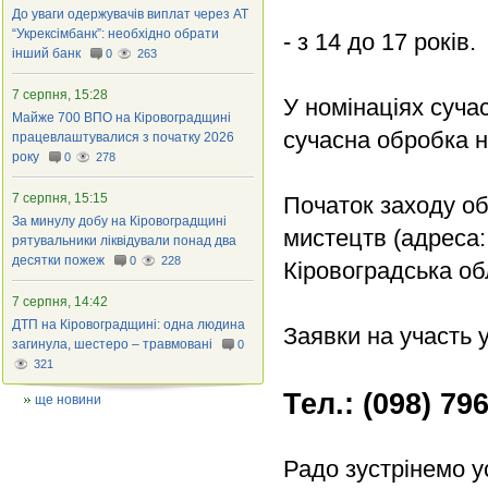
До уваги одержувачів виплат через АТ
“Укрексімбанк”: необхідно обрати
- з 14 до 17 років.
інший банк
0
263
7 серпня, 15:28
У номінаціях сучас
Майже 700 ВПО на Кіровоградщині
сучасна обробка н
працевлаштувалися з початку 2026
року
0
278
7 серпня, 15:15
Початок заходу об
За минулу добу на Кіровоградщині
мистецтв (адреса:
рятувальники ліквідували понад два
десятки пожеж
0
228
Кіровоградська об
7 серпня, 14:42
ДТП на Кіровоградщині: одна людина
Заявки на участь 
загинула, шестеро – травмовані
0
321
Тел.: (098) 79
ще новини
Радо зустрінемо ус