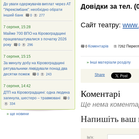
До уваги одержувачів виплат через АТ
Довідки за тел. (0
“Укрексімбанк”: необхідно обрати
інший банк
0
277
Сайт театру:
www.
7 серпня, 15:28
Майже 700 ВПО на Кіровоградщині
працевлаштувалися з початку 2026
року
0
296
Коментарів
Перег
0
7262
7 серпня, 15:15
Інші матеріали розділу
За минулу добу на Кіровоградщині
рятувальники ліквідували понад два
десятки пожеж
0
243
Share
7 серпня, 14:42
Коментарі
ДТП на Кіровоградщині: одна людина
загинула, шестеро – травмовані
0
Ще нема коментар
334
ще новини
Напишіть ваш 
Ім'я: