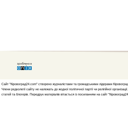
Сайт "Кіровоград24.com" створено журналістами та громадськими лідерами Кіровоград
Члени редколегії сайту не належать до жодної політичної партії чи релігійної організа
статей та блогерів. Передрук матеріалів вітається із посиланням на сайт "Кіровоград2