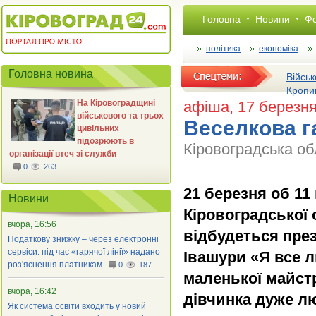
Головна
Новини
Фо
політика
економіка
Головна новина
Військ
Кропи
На Кіровоградщині
афіша
, 17 березн
військового та трьох
Веселкова г
цивільних
підозрюють в
Кіровоградська обл
організації втеч зі служби
0
263
21 березня об 11
Новини
Кіровоградської о
вчора, 16:56
відбудеться пре
Податкову знижку – через електронні
сервіси: під час «гарячої лінії» надано
Івашури «Я все л
роз'яснення платникам
0
187
маленької майстр
вчора, 16:42
дівчинка дуже л
Як система освіти входить у новий