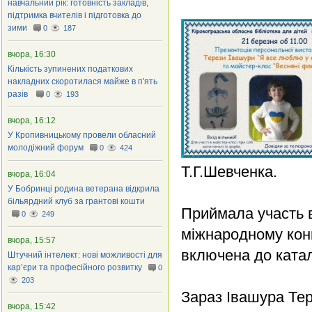
навчальний рік: готовність закладів,
підтримка вчителів і підготовка до
зими
0
187
вчора, 16:30
Кількість зупинених податкових
накладних скоротилася майже в п'ять
разів
0
193
вчора, 16:12
У Кропивницькому провели обласний
молодіжний форум
0
424
Т.Г.Шевченка.
вчора, 16:04
У Бобринці родина ветерана відкрила
більярдний клуб за грантові кошти
Приймала участь 
0
249
міжнародному конк
вчора, 15:57
включена до катал
Штучний інтелект: нові можливості для
кар’єри та професійного розвитку
0
203
Зараз Івашура Тер
вчора, 15:42