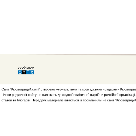
Сайт "Кіровоград24.com" створено журналістами та громадськими лідерами Кіровоград
Члени редколегії сайту не належать до жодної політичної партії чи релігійної організа
статей та блогерів. Передрук матеріалів вітається із посиланням на сайт "Кіровоград2