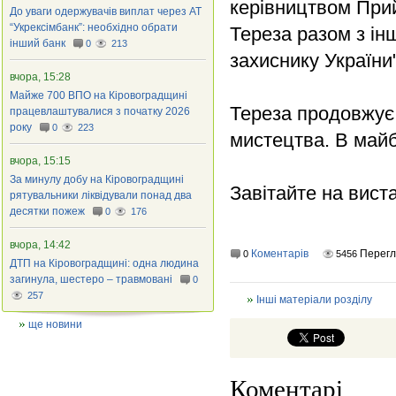
керівництвом Прийм
До уваги одержувачів виплат через АТ
“Укрексімбанк”: необхідно обрати
Тереза разом з інш
інший банк
0
213
захиснику України
вчора, 15:28
Майже 700 ВПО на Кіровоградщині
Тереза продовжує 
працевлаштувалися з початку 2026
року
0
223
мистецтва. В майб
вчора, 15:15
За минулу добу на Кіровоградщині
Завітайте на вист
рятувальники ліквідували понад два
десятки пожеж
0
176
вчора, 14:42
Коментарів
Перегл
0
5456
ДТП на Кіровоградщині: одна людина
загинула, шестеро – травмовані
0
257
Інші матеріали розділу
ще новини
Коментарі