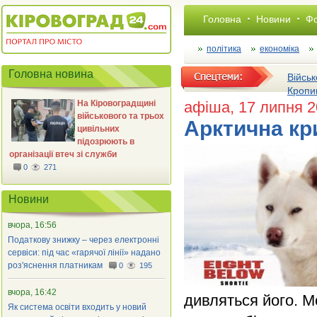
Головна
Новини
Фо
політика
економіка
Головна новина
Військ
Кропи
На Кіровоградщині
афіша
, 17 липня 
військового та трьох
Арктична кр
цивільних
підозрюють в
організації втеч зі служби
0
271
Новини
вчора, 16:56
Податкову знижку – через електронні
сервіси: під час «гарячої лінії» надано
роз'яснення платникам
0
195
вчора, 16:42
дивляться його. М
Як система освіти входить у новий