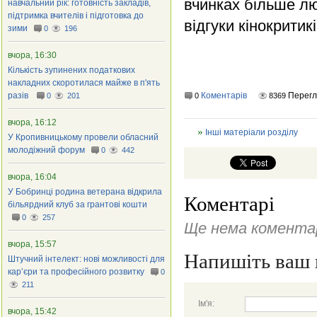
вчинках більше лю
навчальний рік: готовність закладів,
підтримка вчителів і підготовка до
відгуки кінокритик
зими
0
196
вчора, 16:30
Кількість зупинених податкових
накладних скоротилася майже в п'ять
разів
Коментарів
Перегл
0
201
0
8369
вчора, 16:12
Інші матеріали розділу
У Кропивницькому провели обласний
молодіжний форум
0
442
вчора, 16:04
У Бобринці родина ветерана відкрила
Коментарі
більярдний клуб за грантові кошти
0
257
Ще нема коментар
вчора, 15:57
Напишіть ваш 
Штучний інтелект: нові можливості для
кар’єри та професійного розвитку
0
211
Ім'я:
вчора, 15:42