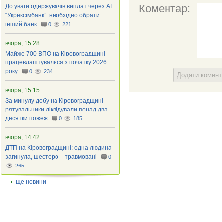
Коментар:
До уваги одержувачів виплат через АТ
“Укрексімбанк”: необхідно обрати
інший банк
0
221
вчора, 15:28
Майже 700 ВПО на Кіровоградщині
працевлаштувалися з початку 2026
року
0
234
Додати комен
вчора, 15:15
За минулу добу на Кіровоградщині
рятувальники ліквідували понад два
десятки пожеж
0
185
вчора, 14:42
ДТП на Кіровоградщині: одна людина
загинула, шестеро – травмовані
0
265
ще новини