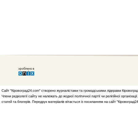
Сайт "Кіровоград24.com" створено журналістами та громадськими лідерами Кіровоград
Члени редколегії сайту не належать до жодної політичної партії чи релігійної організа
статей та блогерів. Передрук матеріалів вітається із посиланням на сайт "Кіровоград2