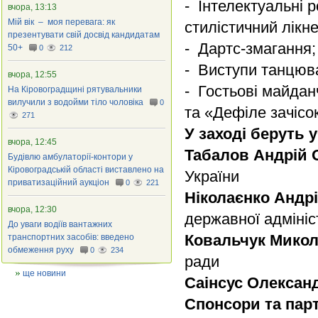
- Інтелектуальні 
вчора, 13:13
Мій вік – моя перевага: як
стилістичний лікн
презентувати свій досвід кандидатам
- Дартс-змагання;
50+
0
212
- Виступи танцюва
вчора, 12:55
- Гостьові майдан
На Кіровоградщині рятувальники
вилучили з водойми тіло чоловіка
0
та «Дефіле зачісо
271
У заході беруть 
вчора, 12:45
Табалов Андрій 
Будівлю амбулаторії-контори у
Кіровоградській області виставлено на
України
приватизаційний аукціон
0
221
Ніколаєнко Андр
вчора, 12:30
державної адмініс
До уваги водіїв вантажних
Ковальчук Мико
транспортних засобів: введено
обмеження руху
0
234
ради
ще новини
Саінсус Олексан
Спонсори та пар