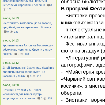
обласна бібліотек
амброзія полинолиста і повитиці –
небезпечні карантинні рослини
0
В програмі Фест
182
- Виставки-презен
вчора, 14:13
книжкових магазин
Як отримати компенсацію за товари,
придбані для ветеранського бізнесу
- Інтелектуальне 
0
187
читальний зал під
вчора, 14:13
- Фестивальні акц
Кропивничанка Антоніна Фастовець –
фото на згадку» (
абсолютна чемпіонка Європи з жиму
лежачи
0
168
- «Літературний р
вчора, 13:42
автографами; від
Дітей Захисників і Захисниць України із
- «Майстерня креа
Кропивницького запрошують на
навчання у Львів
0
216
«Чарівний світ кві
косички», з мисте
вчора, 13:28
Штучний інтелект у 50+: нові
оберегів;
можливості для вашої кар’єри:
запрошуємо на інтенсив
0
225
- Виставки творчи