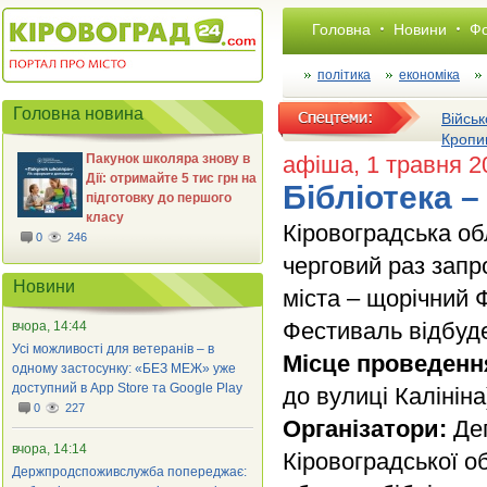
Головна
Новини
Фо
політика
економіка
Головна новина
Військ
Кропи
Пакунок школяра знову в
афіша
, 1 травня 
Дії: отримайте 5 тис грн на
Бібліотека –
підготовку до першого
класу
Кіровоградська об
0
246
черговий раз зап
Новини
міста – щорічний 
Фестиваль відбуд
вчора, 14:44
Усі можливості для ветеранів – в
Місце проведенн
одному застосунку: «БЕЗ МЕЖ» уже
доступний в App Store та Google Play
до вулиці Калініна
0
227
Організатори:
Деп
вчора, 14:14
Кіровоградської о
Держпродспоживслужба попереджає: