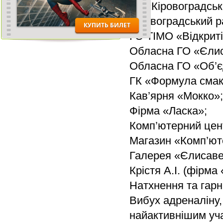
КЗ «Кіровоградськ
Кіровоградський р
ГО ТІМО «Відкриті
Обласна ГО «Єлис
Обласна ГО «Об’є
ГК «Формула смак
Кав’ярня «Мокко»;
Фірма «Ласка»;
Комп’ютерний цен
Магазин «Комп’ют
Галерея «Єлисаве
Крістя А.І. (фірма
Натхнення та гарни
Вибух адреналіну,
найактивнішим уч