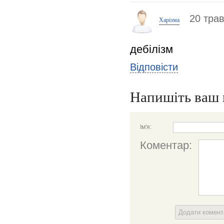
20 тра
Харізма
дебілізм
Відповісти
Напишіть ваш 
Ім'я:
Коментар:
Додати комен