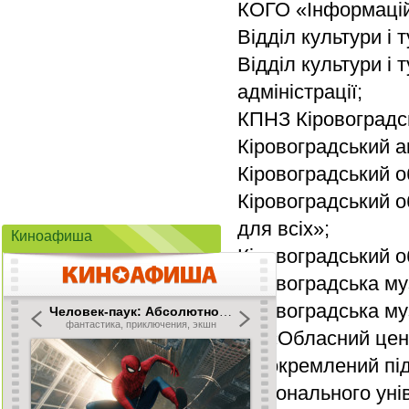
КОГО «Інформацій
Відділ культури і 
Відділ культури і
адміністрації;
КПНЗ Кіровоградсь
Кіровоградський а
Кіровоградський о
Кіровоградський о
для всіх»;
Киноафиша
Кіровоградський о
Кіровоградська муз
Кіровоградська му
КЗ «Обласний цент
Відокремлений під
національного уні