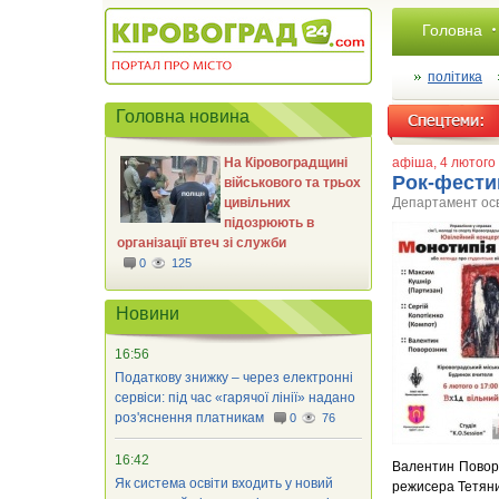
Головна
політика
Головна новина
На Кіровоградщині
афіша
, 4 лютого
Рок-фести
військового та трьох
цивільних
Департамент осві
підозрюють в
організації втеч зі служби
0
125
Новини
16:56
Податкову знижку – через електронні
сервіси: під час «гарячої лінії» надано
роз'яснення платникам
0
76
16:42
Валентин Поворо
Як система освіти входить у новий
режисера Тетяни 