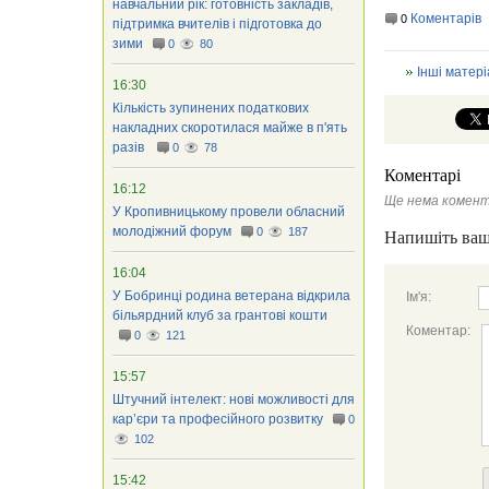
навчальний рік: готовність закладів,
Коментарів
0
підтримка вчителів і підготовка до
зими
0
80
Інші матері
16:30
Кількість зупинених податкових
накладних скоротилася майже в п'ять
разів
0
78
Коментарі
16:12
Ще нема комент
У Кропивницькому провели обласний
молодіжний форум
0
187
Напишіть ваш
16:04
У Бобринці родина ветерана відкрила
Ім'я:
більярдний клуб за грантові кошти
Коментар:
0
121
15:57
Штучний інтелект: нові можливості для
кар’єри та професійного розвитку
0
102
15:42