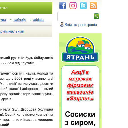
ртал
тура
таблоїд
афіша
Вхід та реєстрація
Кримінальний
адський рух «Не будь байдужим!»
ений бою під Крутами.
мент освіти і науки, молоді та
о, що у 2003 році учасники цієї
"Монотипії" взяли участь десятки
няний галас" і дніпропетровський
о року організатори влаштовують
 друзів.
вчителя (вул. Дворцова (колишня
н), Сергій Копотієнко(Компот) та
ги призначили інакше» молодого
льний!