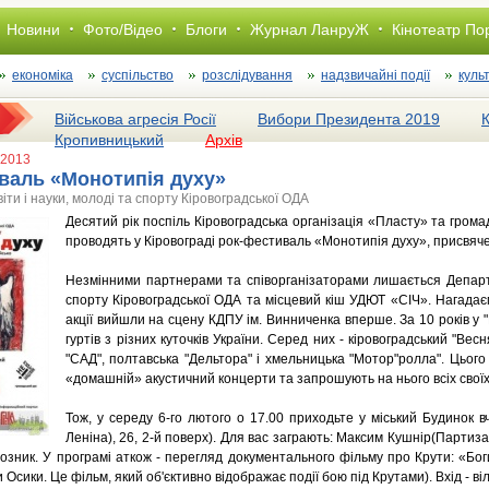
Новини
Фото/Відео
Блоги
Журнал ЛанруЖ
Кінотеатр По
економіка
суспільство
розслiдування
надзвичайні події
куль
Військова агресія Росії
Вибори Президента 2019
Кропивницький
Архів
 2013
валь «Монотипія духу»
ти і науки, молоді та спорту Кіровоградської ОДА
Десятий рік поспіль Кіровоградська організація «Пласту» та гром
проводять у Кіровограді рок-фестиваль «Монотипія духу», присвяч
Незмінними партнерами та співорганізаторами лишається Департа
спорту Кіровоградської ОДА та місцевий кіш УДЮТ «СІЧ». Нагадаєм
акції вийшли на сцену КДПУ ім. Винниченка вперше. За 10 років у 
гуртів з різних куточків України. Серед них - кіровоградський "Вес
"САД", полтавська "Дельтора" і хмельницька "Мотор"ролла". Цьог
«домашній» акустичний концерти та запрошують на нього всіх своїх
Тож, у середу 6-го лютого о 17.00 приходьте у міський Будинок 
Леніна), 26, 2-й поверх). Для вас заграють: Максим Кушнір(Партиза
зник. У програмі аткож - перегляд документального фільму про Крути: «Бо
Осики. Це фільм, який об'єктивно відображає події бою під Крутами). Вхід - ві