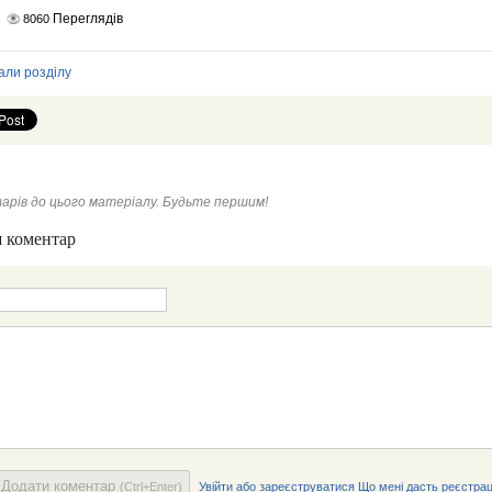
Переглядів
8060
али розділу
арів до цього матеріалу. Будьте першим!
 коментар
Додати коментар
(Ctrl+Enter)
Увійти або зареєструватися
Що мені дасть реєстрац