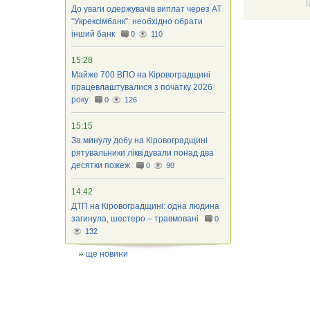
До уваги одержувачів виплат через АТ
“Укрексімбанк”: необхідно обрати
інший банк
0
110
15:28
Майже 700 ВПО на Кіровоградщині
працевлаштувалися з початку 2026
року
0
126
15:15
За минулу добу на Кіровоградщині
рятувальники ліквідували понад два
десятки пожеж
0
90
14:42
ДТП на Кіровоградщині: одна людина
загинула, шестеро – травмовані
0
132
ще новини