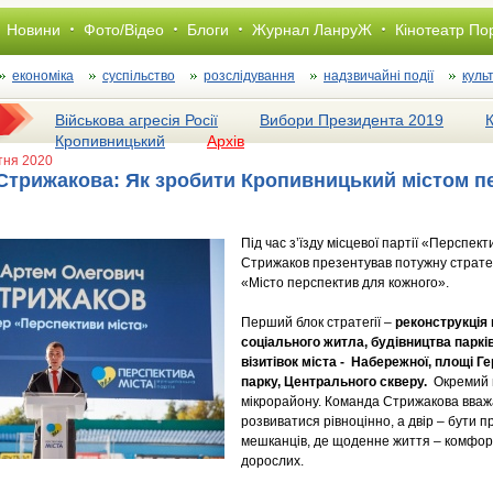
Новини
Фото/Відео
Блоги
Журнал ЛанруЖ
Кінотеатр По
економіка
суспільство
розслiдування
надзвичайні події
куль
Військова агресія Росії
Вибори Президента 2019
Кропивницький
Архів
втня 2020
 Стрижакова: Як зробити Кропивницький містом п
Під час з’їзду місцевої партії «Перспект
Стрижаков презентував потужну страте
«Місто перспектив для кожного».
Перший блок стратегії –
реконструкція 
соціального житла, будівництва парків
візитівок міста
- Набережн
ої, площ
і Г
парк
у, Центральн
ого сквер
у.
Окремий п
мікрорайону. Команда Стрижакова вважа
розвиватися рівноцінно, а двір – бути
мешканців, де щоденне життя – комфортн
дорослих.