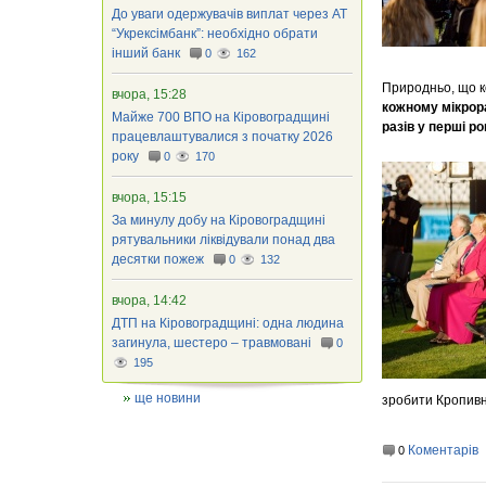
До уваги одержувачів виплат через АТ
“Укрексімбанк”: необхідно обрати
інший банк
0
162
Природньо, що к
вчора, 15:28
кожному
мікрор
Майже 700 ВПО на Кіровоградщині
разів у перші р
працевлаштувалися з початку 2026
року
0
170
вчора, 15:15
За минулу добу на Кіровоградщині
рятувальники ліквідували понад два
десятки пожеж
0
132
вчора, 14:42
ДТП на Кіровоградщині: одна людина
загинула, шестеро – травмовані
0
195
ще новини
зробити Кропивн
Коментарів
0