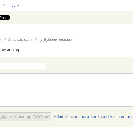
али розділу
арів до цього матеріалу. Будьте першим!
 коментар
Додати коментар
(Ctrl+Enter)
Увійти або зареєструватися
Що мені дасть реєстрац