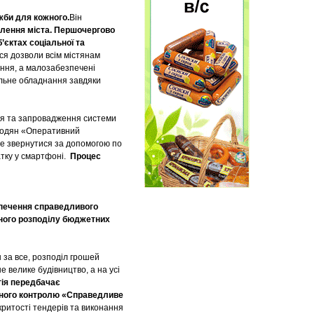
жби для кожного.
Він
лення міста. Першочергово
єктах соціальної та
ся дозволи всім містянам
ння, а малозабезпечені
льне обладнання завдяки
ння та запровадження системи
родян «Оперативний
же звернутися за допомогою по
датку у смартфоні.
Процес
печення справедливого
ного розподілу бюджетних
ш за все, розподіл грошей
е велике будівництво, а на усі
гія передбачає
йного контролю «Справедливе
критості тендерів та виконання