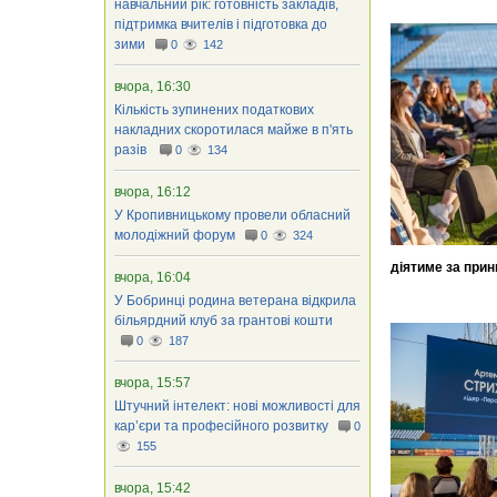
навчальний рік: готовність закладів,
підтримка вчителів і підготовка до
зими
0
142
вчора, 16:30
Кількість зупинених податкових
накладних скоротилася майже в п'ять
разів
0
134
вчора, 16:12
У Кропивницькому провели обласний
молодіжний форум
0
324
діятиме за прин
вчора, 16:04
У Бобринці родина ветерана відкрила
більярдний клуб за грантові кошти
0
187
вчора, 15:57
Штучний інтелект: нові можливості для
кар’єри та професійного розвитку
0
155
вчора, 15:42