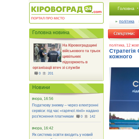
Головна
політика
Головна новина
На Кіровоградщині
політика
, 12 жо
Стратегія
військового та трьох
кожного
цивільних
підозрюють в
організації втеч зі служби
0
201
Новини
вчора, 16:56
Податкову знижку – через електронні
сервіси: під час «гарячої лінії» надано
роз'яснення платникам
0
142
вчора, 16:42
Як система освіти входить у новий