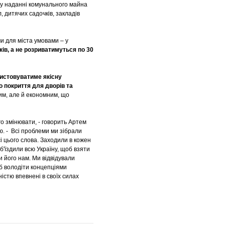
 у наданні комунального майна
л, дитячих садочків, закладів
и для міста умовами – у
ів, а не розриватимуться по 30
истовуватиме якісну
 покриття для дворів та
ним, але й економним, що
го змінювати, - говорить Артем
. - Всі проблеми ми зібрали
і цього слова. Заходили в кожен
об'їздили всю Україну, щоб взяти
и його нам. Ми відвідували
б володіти концепціями
вністю впевнені в своїх силах