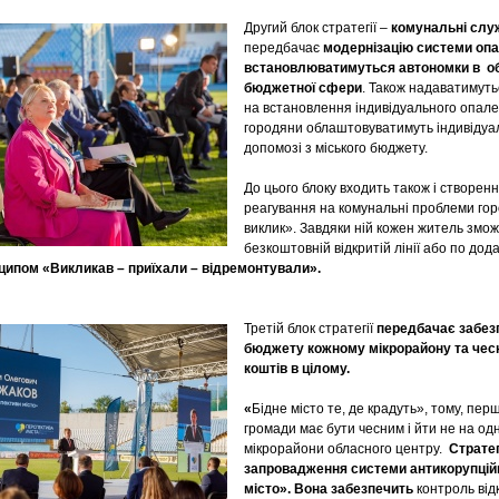
Другий блок стратегії –
комунальні слу
передбачає
модернізацію системи опа
встановлюватимуться автономки в об’
бюджетної сфери
. Також надаватимуть
на встановлення індивідуального опале
городяни облаштовуватимуть індивідуа
допомозі з міського бюджету.
До цього блоку входить також і створе
реагування на комунальні проблеми го
виклик». Завдяки ній кожен житель змо
безкоштовній відкритій лінії або по до
ципом «Викликав – приїхали – відремонтували».
Третій блок стратегії
передбачає забез
бюджету кожному мікрорайону та чес
коштів в цілому.
«
Бідне місто те, де крадуть», тому, пер
громади має бути чесним і йти не на одн
мікрорайони обласного центру.
Страте
запровадження системи антикорупці
місто».
Вона забезпечить
контроль від