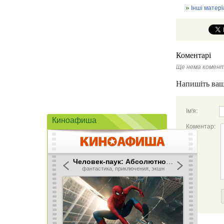
Інші матері
Коментарі
Ще нема комент
Напишіть ваш
Ім'я:
Киноафиша
Коментар: