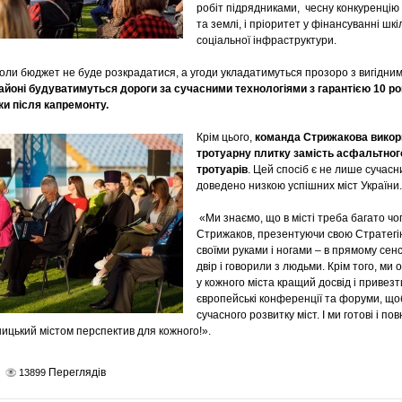
робіт підрядниками, чесну конкуренцію
та землі, і пріоритет у фінансуванні шкі
соціальної інфраструктури.
оли бюджет не буде розкрадатися, а угоди укладатимуться прозоро з вигідним
айоні будуватимуться дороги за сучасними технологіями з гарантією 10 рок
оки після капремонту.
Крім цього,
команда Стрижакова викор
тротуарну плитку замість асфальтного
тротуарів
. Цей спосіб є не лише сучас
доведено низкою успішних міст України.
«Ми знаємо, що в місті треба багато чо
Стрижаков, презентуючи свою Стратегію
своїми руками і ногами – в прямому сенс
двір і говорили з людьми. Крім того, ми 
у кожного міста кращий досвід і привезт
європейські конференції та форуми, що
сучасного розвитку міст. І ми готові і по
ицький містом перспектив для кожного!».
Переглядів
13899