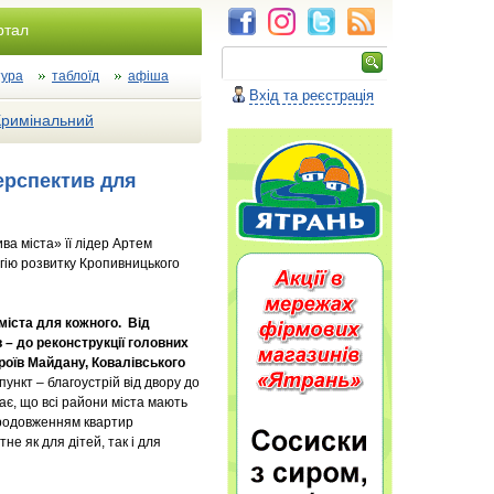
ртал
тура
таблоїд
афіша
Вхід та реєстрація
Кримінальний
ерспектив для
ива міста» її лідер Артем
гію розвитку Кропивницького
міста для кожного. Від
 – до реконструкції головних
ероїв Майдану, Ковалівськ
ого
ункт – благоустрій від двору до
є, що всі райони міста мають
 продовженням квартир
е як для дітей, так і для